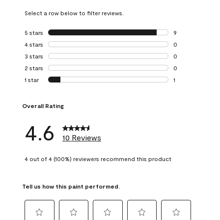
Select a row below to filter reviews.
5 stars
stars
9
9 reviews with 5 
4 stars
stars
0
0 reviews with 4 
3 stars
stars
0
0 reviews with 3 
2 stars
stars
0
0 reviews with 2 
1 star
stars
1
1 review with 1 sta
Overall Rating
4.6
10 Reviews
4 out of 4 (100%) reviewers recommend this product
Tell us how this paint performed.