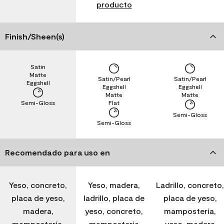
producto
Finish/Sheen(s)
Satin
Matte
Satin/Pearl
Satin/Pearl
Eggshell
Eggshell
Eggshell
Matte
Matte
Semi-Gloss
Flat
Semi-Gloss
Semi-Gloss
Recomendado para uso en
Yeso, concreto,
Yeso, madera,
Ladrillo, concreto,
placa de yeso,
ladrillo, placa de
placa de yeso,
madera,
yeso, concreto,
mampostería,
mampostería,
mampostería
yeso, madera