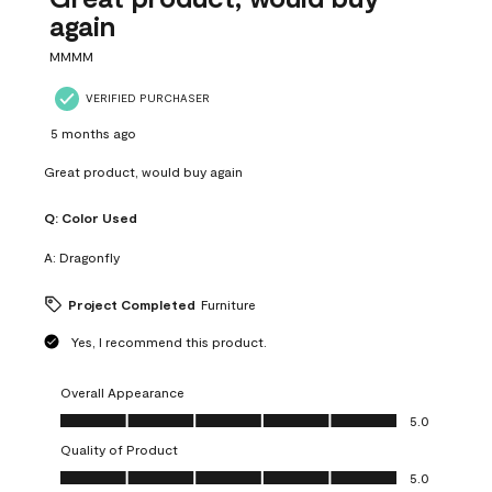
again
MMMM
VERIFIED PURCHASER
5 months ago
Great product, would buy again
Q:
Color Used
A:
Dragonfly
Project Completed
Furniture
Yes, I recommend this product.
Overall Appearance
Overall Appearance, 5.0 out of 5
5.0
Quality of Product
Quality of Product, 5.0 out of 5
5.0