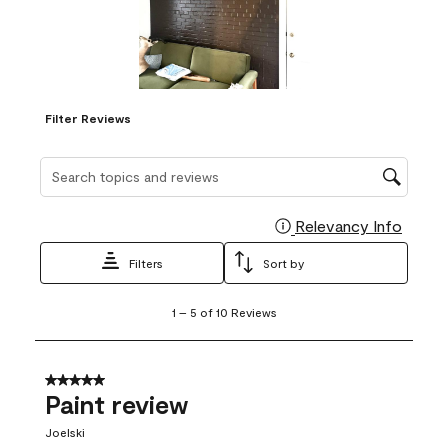
Filter Reviews
Search topics and reviews search region
Relevancy Info
Display
Filters
Sort by
1
1
–
5 of 10
Reviews
to
5
of
10
5 out of 5 stars.
Reviews
Paint review
.
Joelski