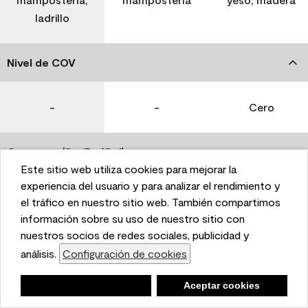
ladrillo
Nivel de COV
-
-
Cero
Coverage (Sq. Ft./Gal)
Este sitio web utiliza cookies para mejorar la
This website uses cookies to enhance user experience
experiencia del usuario y para analizar el rendimiento y
350-400
400-450
400-450
and to analyze performance and traffic on our website.
el tráfico en nuestro sitio web. También compartimos
We also share information about your use of our site
información sobre su uso de nuestro sitio con
with our social media, advertising, and analytics
nuestros socios de redes sociales, publicidad y
Tiempo de secado
partners.
análisis.
Configuración de cookies
Cookie Settings
1 hora
1 hora
1 hora
Negar
Deny
Aceptar cookies
Accept Cookies