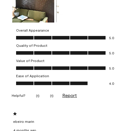
Overall Appearance
Overall Appearance, 5.0 out of 5
5.0
Quality of Product
Quality of Product, 5.0 out of 5
5.0
Value of Product
Value of Product, 5.0 out of 5
5.0
Ease of Application
Ease of Application, 4.0 out of 5
4.0
Report
Helpful?
(
1
)
(
1
)
1 out of 5 stars.
ebeiro marin
4 months ago