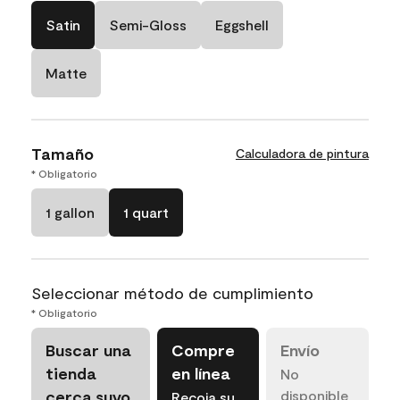
Satin
Semi-Gloss
Eggshell
Matte
Tamaño
Calculadora de pintura
* Obligatorio
1 gallon
1 quart
Seleccionar método de cumplimiento
* Obligatorio
Buscar una
Compre
Envío
tienda
en línea
No
cerca suyo
disponible
Recoja su