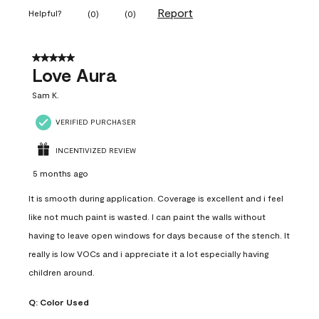
Report
Helpful?
(
0
)
(
0
)
5 out of 5 stars.
Love Aura
Sam K.
VERIFIED PURCHASER
INCENTIVIZED REVIEW
5 months ago
It is smooth during application. Coverage is excellent and i feel
like not much paint is wasted. I can paint the walls without
having to leave open windows for days because of the stench. It
really is low VOCs and i appreciate it a lot especially having
children around.
Q:
Color Used