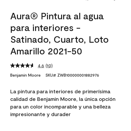
Aura® Pintura al agua
para interiores -
Satinado, Cuarto, Loto
Amarillo 2021-50
4.6
(10)
Read
10
Benjamin Moore
SKU# ZWB100000001882976
Reviews.
Same
page
La pintura para interiores de primerísima
link.
calidad de Benjamin Moore, la única opción
para un color incomparable y una belleza
impresionante y durader