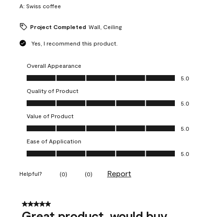
A:
Swiss coffee
Project Completed
Wall, Ceiling
Yes, I recommend this product.
Overall Appearance
Overall Appearance, 5.0 out of 5
5.0
Quality of Product
Quality of Product, 5.0 out of 5
5.0
Value of Product
Value of Product, 5.0 out of 5
5.0
Ease of Application
Ease of Application, 5.0 out of 5
5.0
Report
Helpful?
(
0
)
(
0
)
5 out of 5 stars.
Great product, would buy