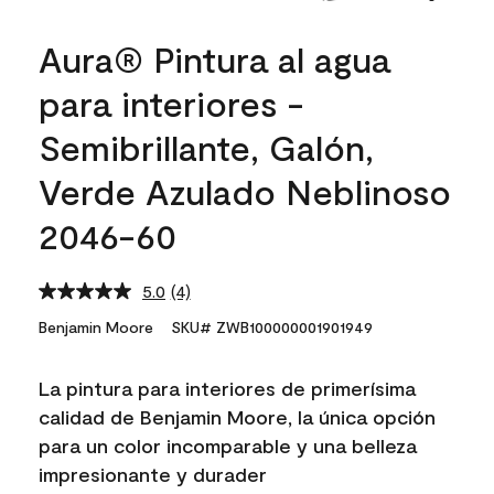
Aura® Pintura al agua
para interiores -
Semibrillante, Galón,
Verde Azulado Neblinoso
2046-60
5.0
(4)
Read
4
Benjamin Moore
SKU# ZWB100000001901949
Reviews.
Same
page
La pintura para interiores de primerísima
link.
calidad de Benjamin Moore, la única opción
para un color incomparable y una belleza
impresionante y durader