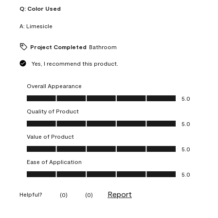
Q:
Color Used
A:
Limesicle
Project Completed
Bathroom
Yes, I recommend this product.
Overall Appearance
Overall Appearance, 5.0 out of 5
5.0
Quality of Product
Quality of Product, 5.0 out of 5
5.0
Value of Product
Value of Product, 5.0 out of 5
5.0
Ease of Application
Ease of Application, 5.0 out of 5
5.0
Report
Helpful?
(
0
)
(
0
)