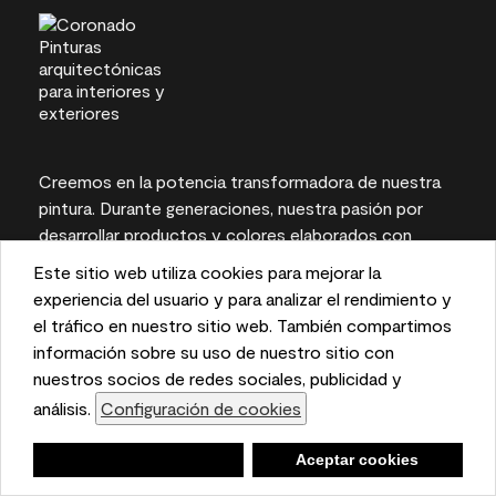
Creemos en la potencia transformadora de nuestra
pintura. Durante generaciones, nuestra pasión por
desarrollar productos y colores elaborados con
ingredientes de primera calidad ha sido nuestra
Este sitio web utiliza cookies para mejorar la
máxima prioridad. Constantemente superamos los
This website uses cookies to enhance user experience
experiencia del usuario y para analizar el rendimiento y
límites de la innovación y defendemos la
and to analyze performance and traffic on our website.
el tráfico en nuestro sitio web. También compartimos
sostenibilidad, para obtener resultados duraderos y
We also share information about your use of our site
información sobre su uso de nuestro sitio con
una experiencia local en la que puede confiar.
with our social media, advertising, and analytics
nuestros socios de redes sociales, publicidad y
partners.
análisis.
Configuración de cookies
Cookie Settings
Negar
Deny
Aceptar cookies
Accept Cookies
Las representaciones del color en pantallas e
impresas pueden variar con respecto a los colores