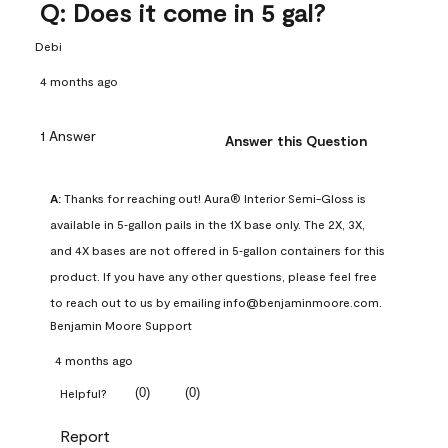
Q: Does it come in 5 gal?
Debi
4 months ago
1 Answer
Answer this Question
A:
 Thanks for reaching out! Aura® Interior Semi-Gloss is 
available in 5‑gallon pails in the 1X base only. The 2X, 3X, 
and 4X bases are not offered in 5‑gallon containers for this 
product. If you have any other questions, please feel free 
to reach out to us by emailing info@benjaminmoore.com.
Benjamin Moore Support
4 months ago
(
0
)
(
0
)
Helpful?
Report