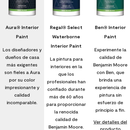
Aura® Interior
Regal® Select
Ben® Interior
Paint
Waterborne
Paint
Interior Paint
Los diseñadores y
Experimente la
dueños de casa
calidad de
La pintura para
más exigentes
Benjamin Moore
interiores en la
son fieles a Aura
con Ben, que
que los
por su color
brinda una
profesionales han
impresionante y
experiencia de
confiado durante
calidad
pintura sin
más de 60 años
incomparable.
esfuerzo de
para proporcionar
principio a fin.
la renocida
calidad de
Ver detalles del
Benjamin Moore.
producto