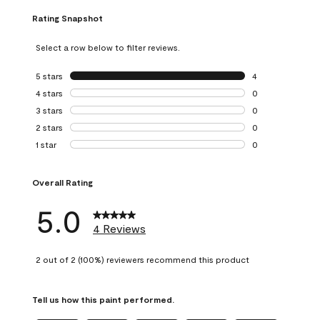
Rating Snapshot
Select a row below to filter reviews.
5 stars
stars
4
4 reviews with 5 
4 stars
stars
0
0 reviews with 4 
3 stars
stars
0
0 reviews with 3 
2 stars
stars
0
0 reviews with 2 
1 star
stars
0
0 reviews with 1 s
Overall Rating
5.0
4 Reviews
2 out of 2 (100%) reviewers recommend this product
Tell us how this paint performed.