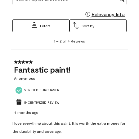
Relevancy Info
Display
Filters
Sort by
1
1
–
2 of 4
Reviews
to
2
of
4
5 out of 5 stars.
Reviews
Fantastic paint!
.
Anonymous
VERIFIED PURCHASER
INCENTIVIZED REVIEW
4 months ago
I love everything about this paint. It is worth the extra money for
the durability and coverage.