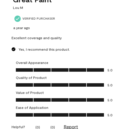
Lou M
VERIFIED PURCHASER
a year ago
Excellent coverage and quality
Yes, I recommend this product.
Overall Appearance
Overall Appearance, 5.0 out of 5
5.0
Quality of Product
Quality of Product, 5.0 out of 5
5.0
Value of Product
Value of Product, 5.0 out of 5
5.0
Ease of Application
Ease of Application, 5.0 out of 5
5.0
Report
Helpful?
(
0
)
(
0
)