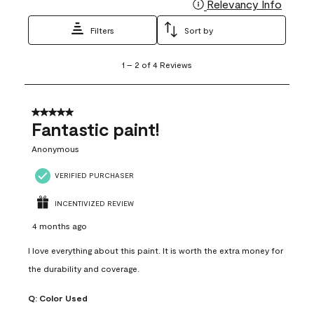
Relevancy Info
Display
Filters
Sort by
1
1
–
2 of 4
Reviews
to
2
of
4
5 out of 5 stars.
Reviews
Fantastic paint!
.
Anonymous
VERIFIED PURCHASER
INCENTIVIZED REVIEW
4 months ago
I love everything about this paint. It is worth the extra money for
the durability and coverage.
Q:
Color Used