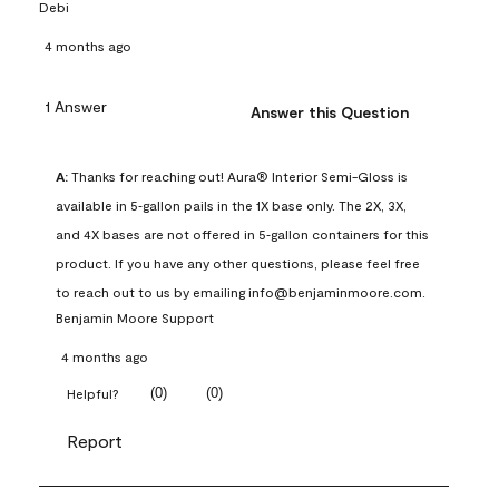
Debi
4 months ago
1 Answer
Answer this Question
A:
 Thanks for reaching out! Aura® Interior Semi-Gloss is 
available in 5‑gallon pails in the 1X base only. The 2X, 3X, 
and 4X bases are not offered in 5‑gallon containers for this 
product. If you have any other questions, please feel free 
to reach out to us by emailing info@benjaminmoore.com.
Benjamin Moore Support
4 months ago
(
0
)
(
0
)
Helpful?
Report