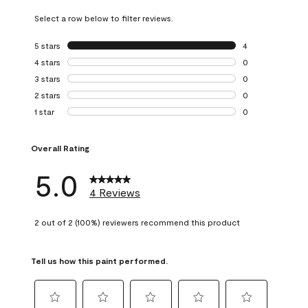
Select a row below to filter reviews.
5 stars
stars
4
4 reviews with 5 
4 stars
stars
0
0 reviews with 4 
3 stars
stars
0
0 reviews with 3 
2 stars
stars
0
0 reviews with 2 
1 star
stars
0
0 reviews with 1 s
Overall Rating
5.0
4 Reviews
2 out of 2 (100%) reviewers recommend this product
Tell us how this paint performed.