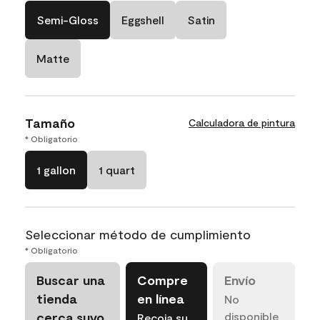
Semi-Gloss
Eggshell
Satin
Matte
Tamaño
Calculadora de pintura
* Obligatorio
1 gallon
1 quart
Seleccionar método de cumplimiento
* Obligatorio
Buscar una
Compre
Envío
tienda
en línea
No
cerca suyo
disponible
Recoja su