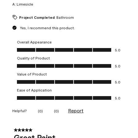
A:
Limesicle
Project Completed
Bathroom
Yes, I recommend this product.
Overall Appearance
Overall Appearance, 5.0 out of 5
5.0
Quality of Product
Quality of Product, 5.0 out of 5
5.0
Value of Product
Value of Product, 5.0 out of 5
5.0
Ease of Application
Ease of Application, 5.0 out of 5
5.0
Report
Helpful?
(
0
)
(
0
)
5 out of 5 stars.
Great Paint