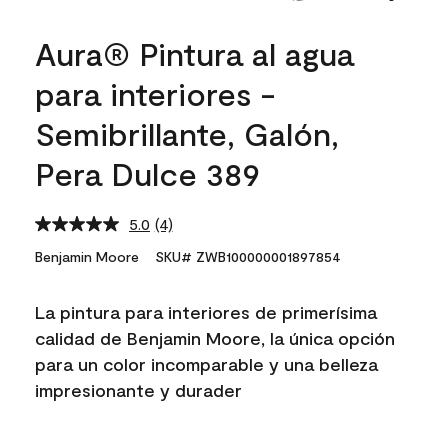
Aura® Pintura al agua
para interiores -
Semibrillante, Galón,
Pera Dulce 389
5.0
(4)
Read
4
Benjamin Moore
SKU# ZWB100000001897854
Reviews.
Same
page
La pintura para interiores de primerísima
link.
calidad de Benjamin Moore, la única opción
para un color incomparable y una belleza
impresionante y durader