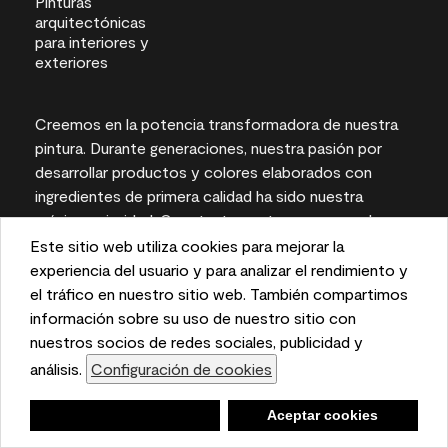
Creemos en la potencia transformadora de nuestra
pintura. Durante generaciones, nuestra pasión por
desarrollar productos y colores elaborados con
ingredientes de primera calidad ha sido nuestra
máxima prioridad. Constantemente superamos los
límites de la innovación y defendemos la
Este sitio web utiliza cookies para mejorar la
sostenibilidad, para obtener resultados duraderos y
This website uses cookies to enhance user experience
experiencia del usuario y para analizar el rendimiento y
una experiencia local en la que puede confiar.
and to analyze performance and traffic on our website.
el tráfico en nuestro sitio web. También compartimos
We also share information about your use of our site
información sobre su uso de nuestro sitio con
with our social media, advertising, and analytics
nuestros socios de redes sociales, publicidad y
partners.
análisis.
Configuración de cookies
Cookie Settings
Las representaciones del color en pantallas e
impresas pueden variar con respecto a los colores
Negar
Deny
Aceptar cookies
Accept Cookies
de pintura reales.