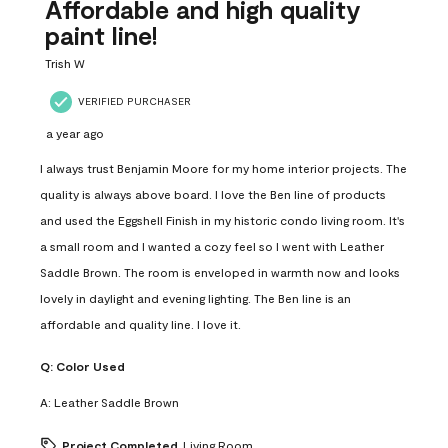
Reviews
Affordable and high quality
.
paint line!
Trish W
VERIFIED PURCHASER
a year ago
I always trust Benjamin Moore for my home interior projects. The
quality is always above board. I love the Ben line of products
and used the Eggshell Finish in my historic condo living room. It's
a small room and I wanted a cozy feel so I went with Leather
Saddle Brown. The room is enveloped in warmth now and looks
lovely in daylight and evening lighting. The Ben line is an
affordable and quality line. I love it.
Q:
Color Used
A:
Leather Saddle Brown
Project Completed
Living Room