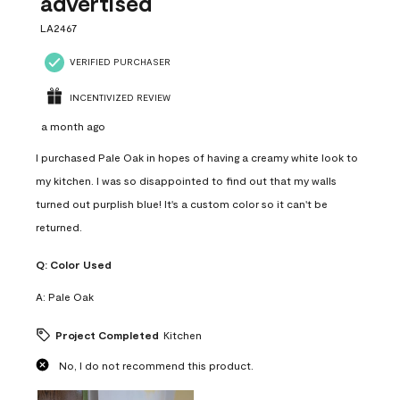
advertised
LA2467
VERIFIED PURCHASER
INCENTIVIZED REVIEW
a month ago
I purchased Pale Oak in hopes of having a creamy white look to
my kitchen. I was so disappointed to find out that my walls
turned out purplish blue! It's a custom color so it can't be
returned.
Q:
Color Used
A:
Pale Oak
Project Completed
Kitchen
No, I do not recommend this product.