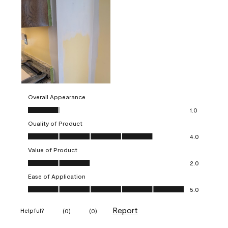
Overall Appearance
Overall Appearance, 1.0 out of 5
1.0
Quality of Product
Quality of Product, 4.0 out of 5
4.0
Value of Product
Value of Product, 2.0 out of 5
2.0
Ease of Application
Ease of Application, 5.0 out of 5
5.0
Report
Helpful?
(
0
)
(
0
)