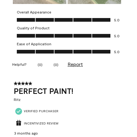
Overall Appearance
Overall Appearance, 5.0 out of 5
5.0
Quality of Product
Quality of Product, 5.0 out of 5
5.0
Ease of Application
Ease of Application, 5.0 out of 5
5.0
Report
Helpful?
(
0
)
(
0
)
5 out of 5 stars.
PERFECT PAINT!
Ritz
VERIFIED PURCHASER
INCENTIVIZED REVIEW
3 months ago