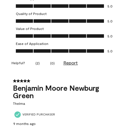
Overall Appearance, 5.0 out of 5
5.0
Quality of Product
Quality of Product, 5.0 out of 5
5.0
Value of Product
Value of Product, 5.0 out of 5
5.0
Ease of Application
Ease of Application, 5.0 out of 5
5.0
Report
Helpful?
(
2
)
(
0
)
5 out of 5 stars.
Benjamin Moore Newburg
Green
Thelma
VERIFIED PURCHASER
9 months ago