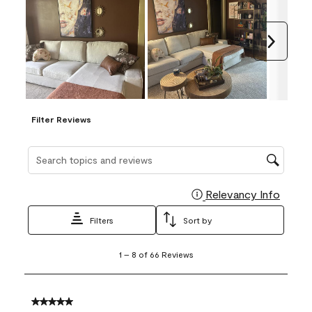
Next
Filter Reviews
Search topics and reviews search region
Relevancy Info
Display
Filters
Sort by
1
1
–
8 of 66
Reviews
to
8
of
66
5 out of 5 stars.