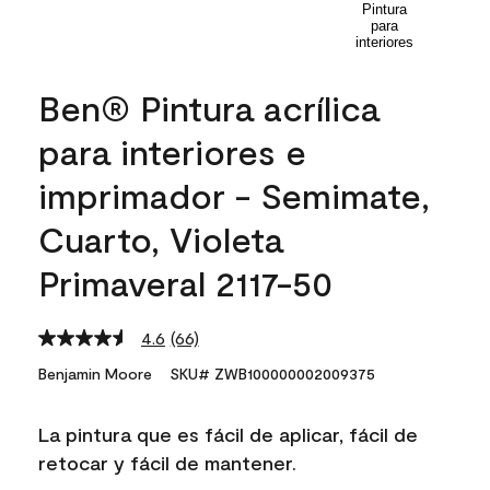
Ben® Pintura acrílica
para interiores e
imprimador - Semimate,
Cuarto, Violeta
Primaveral 2117-50
4.6
(66)
Read
66
Benjamin Moore
SKU# ZWB100000002009375
Reviews.
Same
page
La pintura que es fácil de aplicar, fácil de
link.
retocar y fácil de mantener.