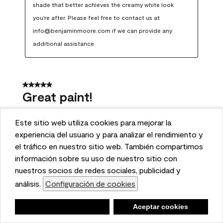
shade that better achieves the creamy white look 
you're after. Please feel free to contact us at 
info@benjaminmoore.com if we can provide any 
additional assistance.
5 out of 5 stars.
Great paint!
CA313
Este sitio web utiliza cookies para mejorar la
VERIFIED PURCHASER
This website uses cookies to enhance user experience
experiencia del usuario y para analizar el rendimiento y
and to analyze performance and traffic on our website.
el tráfico en nuestro sitio web. También compartimos
INCENTIVIZED REVIEW
We also share information about your use of our site
información sobre su uso de nuestro sitio con
a month ago
with our social media, advertising, and analytics
nuestros socios de redes sociales, publicidad y
partners.
análisis.
Configuración de cookies
Cookie Settings
Coverage, color, durability A++++
Project Completed
Kitchen
Negar
Deny
Aceptar cookies
Accept Cookies
Yes, I recommend this product.