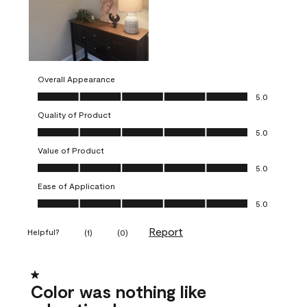
Overall Appearance
Overall Appearance, 5.0 out of 5
5.0
Quality of Product
Quality of Product, 5.0 out of 5
5.0
Value of Product
Value of Product, 5.0 out of 5
5.0
Ease of Application
Ease of Application, 5.0 out of 5
5.0
Report
Helpful?
(
1
)
(
0
)
1 out of 5 stars.
Color was nothing like