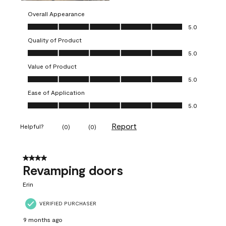
Overall Appearance
Overall Appearance, 5.0 out of 5
5.0
Quality of Product
Quality of Product, 5.0 out of 5
5.0
Value of Product
Value of Product, 5.0 out of 5
5.0
Ease of Application
Ease of Application, 5.0 out of 5
5.0
Report
Helpful?
(
0
)
(
0
)
4 out of 5 stars.
Revamping doors
Erin
VERIFIED PURCHASER
9 months ago