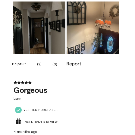
Report
Helpful?
(
3
)
(
0
)
5 out of 5 stars.
Gorgeous
Lynn
VERIFIED PURCHASER
INCENTIVIZED REVIEW
4 months ago