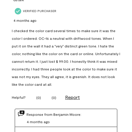
VERIFIED PURCHASER
4 months ago
I checked the color card several times to make sure it was the
color I ordered. OC-16 a neutral with driftwood tones. When I
put it on the wall it had a "very" distinct green tone. I hate the
color, nothing like the color on the card or online. Unfortunately I
cannot return it. I just lost $ 99.00. I honestly think it was mixed
incorrectly. I had three people look at the color to make sure it
was not my eyes. They all agree, it is greenish. It does not look
like the color card at all.
Report
Helpful?
(
0
)
(
0
)
Response from Benjamin Moore:
4 months ago