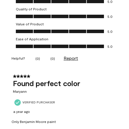
5.0
Quality of Product
Quality of Product, 5.0 out of 5
5.0
Value of Product
Value of Product, 5.0 out of 5
5.0
Ease of Application
Ease of Application, 5.0 out of 5
5.0
Report
Helpful?
(
0
)
(
0
)
5 out of 5 stars.
Found perfect color
Maryann
VERIFIED PURCHASER
a year ago
Only Benjamin Moore paint