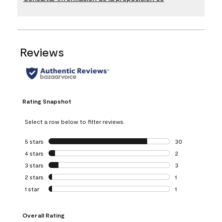
Reviews
Rating Snapshot
Select a row below to filter reviews.
5 stars
stars
30
30 reviews with 5
4 stars
stars
2
2 reviews with 4 
3 stars
stars
3
3 reviews with 3 
2 stars
stars
1
1 review with 2 st
1 star
stars
1
1 review with 1 sta
Overall Rating