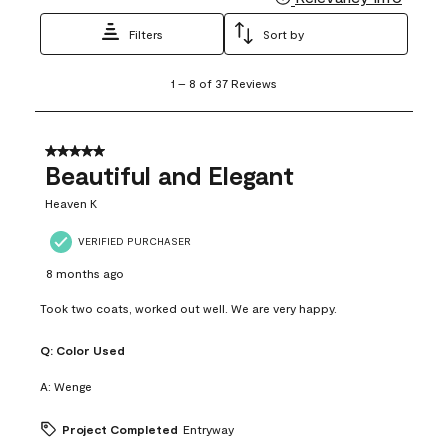
Filters
Sort by
1
1
–
8 of 37
Reviews
to
8
of
37
5 out of 5 stars.
Reviews
Beautiful and Elegant
.
Heaven K
VERIFIED PURCHASER
8 months ago
Took two coats, worked out well. We are very happy.
Q:
Color Used
A:
Wenge
Project Completed
Entryway