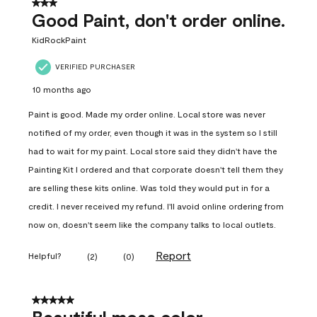
3 out of 5 stars.
Good Paint, don't order online.
KidRockPaint
VERIFIED PURCHASER
10 months ago
Paint is good. Made my order online. Local store was never
notified of my order, even though it was in the system so I still
had to wait for my paint. Local store said they didn't have the
Painting Kit I ordered and that corporate doesn't tell them they
are selling these kits online. Was told they would put in for a
credit. I never received my refund. I'll avoid online ordering from
now on, doesn't seem like the company talks to local outlets.
Report
Helpful?
(
2
)
(
0
)
5 out of 5 stars.