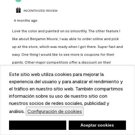
INCENTIVIZED REVIEW
4 months ago
Love the color and painted on so smoothly. The other feature I
like about Benjamin Moore, I was able to order online and pick
up at the store, which was ready when I got there. Super fast and
easy. One thing I would like to see more is coupons for their
paints. Other major competitors offer a discount on their
paints.
Este sitio web utiliza cookies para mejorar la
This website uses cookies to enhance user experience
experiencia del usuario y para analizar el rendimiento y
Report
Helpful?
(
0
)
(
0
)
and to analyze performance and traffic on our website.
el tráfico en nuestro sitio web. También compartimos
We also share information about your use of our site
información sobre su uso de nuestro sitio con
with our social media, advertising, and analytics
nuestros socios de redes sociales, publicidad y
Load More
partners.
análisis.
Configuración de cookies
Cookie Settings
Negar
Deny
Aceptar cookies
Accept Cookies