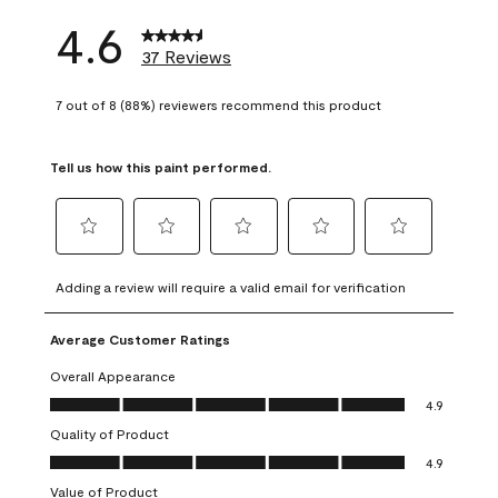
4.6
37 Reviews
7 out of 8 (88%) reviewers recommend this product
Tell us how this paint performed.
Select
Select
Select
Select
Select
to
to
to
to
to
Adding a review will require a valid email for verification
rate
rate
rate
rate
rate
the
the
the
the
the
Average Customer Ratings
item
item
item
item
item
with
with
with
with
with
Overall Appearance
1
2
3
4
5
Overall Appearance, 4.9 out of 5
4.9
star.
stars.
stars.
stars.
stars.
Quality of Product
This
This
This
This
This
Quality of Product, 4.9 out of 5
action
action
action
action
action
4.9
will
will
will
will
will
Value of Product