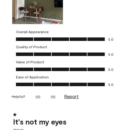
Overall Appearance
Overall Appearance, 5.0 out of 5
5.0
Quality of Product
Quality of Product, 5.0 out of 5
5.0
Value of Product
Value of Product, 5.0 out of 5
5.0
Ease of Application
Ease of Application, 5.0 out of 5
5.0
Report
Helpful?
(
0
)
(
0
)
1 out of 5 stars.
It's not my eyes
dstark