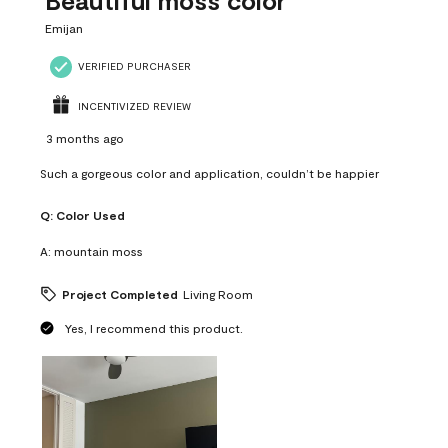
Beautiful moss color
Emijan
VERIFIED PURCHASER
INCENTIVIZED REVIEW
3 months ago
Such a gorgeous color and application, couldn’t be happier
Q:
Color Used
A:
mountain moss
Project Completed
Living Room
Yes, I recommend this product.