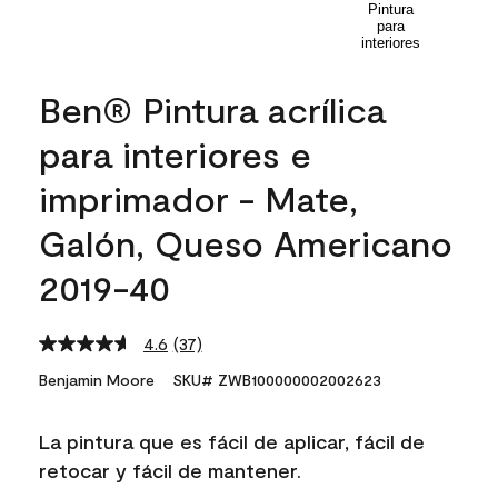
Ben® Pintura acrílica
para interiores e
imprimador - Mate,
Galón, Queso Americano
2019-40
4.6
(37)
Read
37
Benjamin Moore
SKU# ZWB100000002002623
Reviews.
Same
page
La pintura que es fácil de aplicar, fácil de
link.
retocar y fácil de mantener.