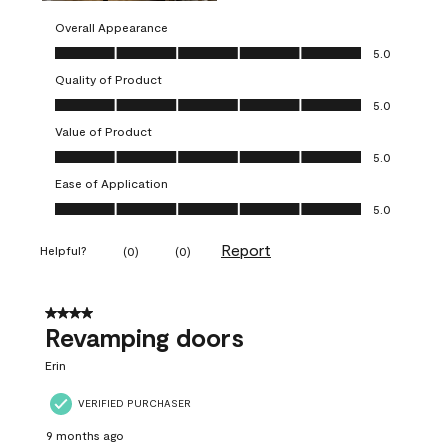
Overall Appearance
Overall Appearance, 5.0 out of 5
5.0
Quality of Product
Quality of Product, 5.0 out of 5
5.0
Value of Product
Value of Product, 5.0 out of 5
5.0
Ease of Application
Ease of Application, 5.0 out of 5
5.0
Report
Helpful?
(
0
)
(
0
)
4 out of 5 stars.
Revamping doors
Erin
VERIFIED PURCHASER
9 months ago