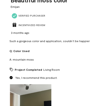
Beautiful moss color
Emijan
VERIFIED PURCHASER
INCENTIVIZED REVIEW
3 months ago
Such a gorgeous color and application, couldn’t be happier
Q:
Color Used
A:
mountain moss
Project Completed
Living Room
Yes, I recommend this product.