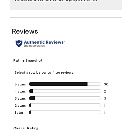
Reviews
Rating Snapshot
Select a row below to filter reviews.
5 stars
stars
30
30 reviews with 5
4 stars
stars
2
2 reviews with 4 
3 stars
stars
3
3 reviews with 3 
2 stars
stars
1
1 review with 2 st
1 star
stars
1
1 review with 1 sta
Overall Rating