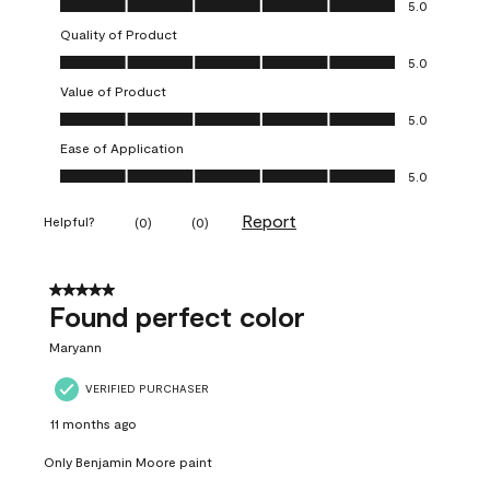
5.0
Quality of Product
Quality of Product, 5.0 out of 5
5.0
Value of Product
Value of Product, 5.0 out of 5
5.0
Ease of Application
Ease of Application, 5.0 out of 5
5.0
Report
Helpful?
(
0
)
(
0
)
5 out of 5 stars.
Found perfect color
Maryann
VERIFIED PURCHASER
11 months ago
Only Benjamin Moore paint