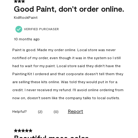
3 out of 5 stars.
Good Paint, don't order online.
KidRockPaint
VERIFIED PURCHASER
10 months ago
Paint is good. Made my order online. Local store was never
notified of my order, even though it was in the system so I still
had to wait for my paint. Local store said they didn't have the
Painting Kit I ordered and that corporate doesn't tell them they
are selling these kits online. Was told they would put in for a
credit. I never received my refund. I'll avoid online ordering from
now on, doesn't seem like the company talks to local outlets.
Report
Helpful?
(
2
)
(
0
)
5 out of 5 stars.