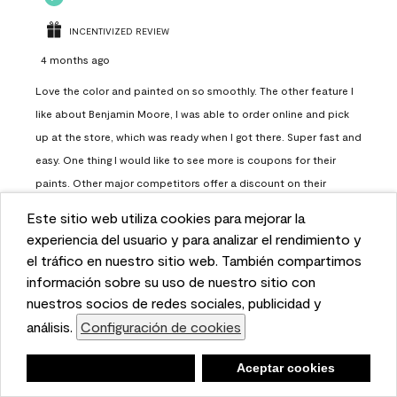
INCENTIVIZED REVIEW
4 months ago
Love the color and painted on so smoothly. The other feature I
like about Benjamin Moore, I was able to order online and pick
up at the store, which was ready when I got there. Super fast and
easy. One thing I would like to see more is coupons for their
paints. Other major competitors offer a discount on their
paints.
Este sitio web utiliza cookies para mejorar la
This website uses cookies to enhance user experience
experiencia del usuario y para analizar el rendimiento y
Report
Helpful?
(
0
)
(
0
)
and to analyze performance and traffic on our website.
el tráfico en nuestro sitio web. También compartimos
We also share information about your use of our site
información sobre su uso de nuestro sitio con
with our social media, advertising, and analytics
nuestros socios de redes sociales, publicidad y
Load More
partners.
análisis.
Configuración de cookies
Cookie Settings
Negar
Deny
Aceptar cookies
Accept Cookies