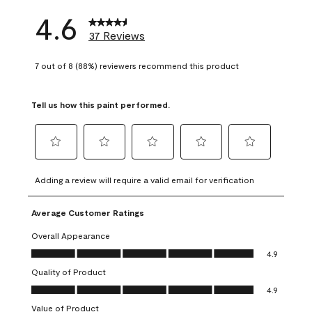
4.6
37 Reviews
7 out of 8 (88%) reviewers recommend this product
Tell us how this paint performed.
Select
Select
Select
Select
Select
to
to
to
to
to
Adding a review will require a valid email for verification
rate
rate
rate
rate
rate
the
the
the
the
the
Average Customer Ratings
item
item
item
item
item
with
with
with
with
with
Overall Appearance
1
2
3
4
5
Overall Appearance, 4.9 out of 5
4.9
star.
stars.
stars.
stars.
stars.
Quality of Product
This
This
This
This
This
Quality of Product, 4.9 out of 5
action
action
action
action
action
4.9
will
will
will
will
will
Value of Product