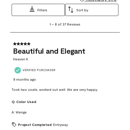
Filters
Sort by
1
1
–
8 of 37
Reviews
to
8
of
37
5 out of 5 stars.
Reviews
Beautiful and Elegant
.
Heaven K
VERIFIED PURCHASER
8 months ago
Took two coats, worked out well. We are very happy.
Q:
Color Used
A:
Wenge
Project Completed
Entryway