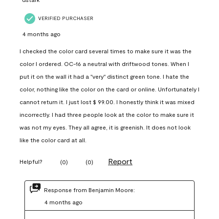
VERIFIED PURCHASER
4 months ago
I checked the color card several times to make sure it was the
color I ordered. OC-16 a neutral with driftwood tones. When I
put it on the wall it had a "very" distinct green tone. I hate the
color, nothing like the color on the card or online. Unfortunately I
cannot return it. I just lost $ 99.00. I honestly think it was mixed
incorrectly. I had three people look at the color to make sure it
was not my eyes. They all agree, it is greenish. It does not look
like the color card at all.
Report
Helpful?
(
0
)
(
0
)
Response from Benjamin Moore:
4 months ago