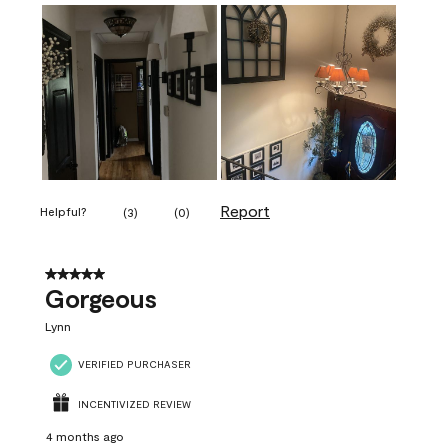
Report
Helpful?
(
3
)
(
0
)
5 out of 5 stars.
Gorgeous
Lynn
VERIFIED PURCHASER
INCENTIVIZED REVIEW
4 months ago