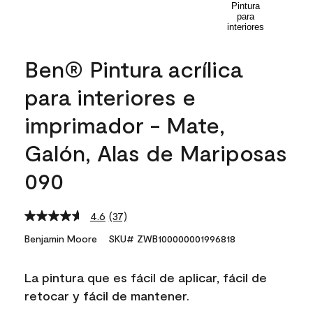
Ben® Pintura acrílica
para interiores e
imprimador - Mate,
Galón, Alas de Mariposas
090
4.6
(37)
Read
37
Benjamin Moore
SKU# ZWB100000001996818
Reviews.
Same
page
La pintura que es fácil de aplicar, fácil de
link.
retocar y fácil de mantener.