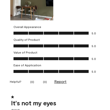
Overall Appearance
Overall Appearance, 5.0 out of 5
5.0
Quality of Product
Quality of Product, 5.0 out of 5
5.0
Value of Product
Value of Product, 5.0 out of 5
5.0
Ease of Application
Ease of Application, 5.0 out of 5
5.0
Report
Helpful?
(
0
)
(
0
)
1 out of 5 stars.
It's not my eyes
dstark