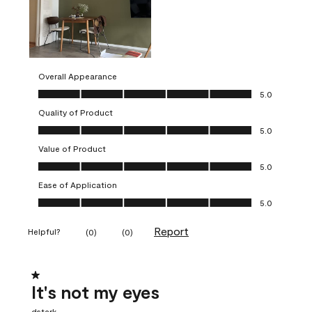
Overall Appearance
Overall Appearance, 5.0 out of 5
5.0
Quality of Product
Quality of Product, 5.0 out of 5
5.0
Value of Product
Value of Product, 5.0 out of 5
5.0
Ease of Application
Ease of Application, 5.0 out of 5
5.0
Report
Helpful?
(
0
)
(
0
)
1 out of 5 stars.
It's not my eyes
dstark