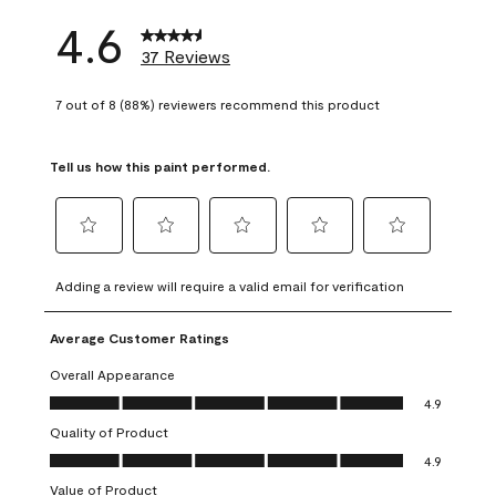
4.6
37 Reviews
7 out of 8 (88%) reviewers recommend this product
Tell us how this paint performed.
Select
Select
Select
Select
Select
to
to
to
to
to
Adding a review will require a valid email for verification
rate
rate
rate
rate
rate
the
the
the
the
the
Average Customer Ratings
item
item
item
item
item
with
with
with
with
with
Overall Appearance
1
2
3
4
5
Overall Appearance, 4.9 out of 5
4.9
star.
stars.
stars.
stars.
stars.
Quality of Product
This
This
This
This
This
Quality of Product, 4.9 out of 5
action
action
action
action
action
4.9
will
will
will
will
will
Value of Product