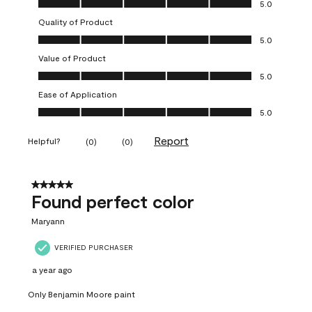
5.0
Quality of Product
Quality of Product, 5.0 out of 5
5.0
Value of Product
Value of Product, 5.0 out of 5
5.0
Ease of Application
Ease of Application, 5.0 out of 5
5.0
Report
Helpful?
(
0
)
(
0
)
5 out of 5 stars.
Found perfect color
Maryann
VERIFIED PURCHASER
a year ago
Only Benjamin Moore paint