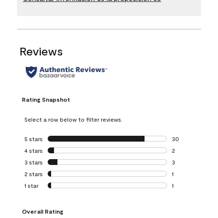
Reviews
Rating Snapshot
Select a row below to filter reviews.
5 stars
stars
30
30 reviews with 5
4 stars
stars
2
2 reviews with 4 
3 stars
stars
3
3 reviews with 3 
2 stars
stars
1
1 review with 2 st
1 star
stars
1
1 review with 1 sta
Overall Rating