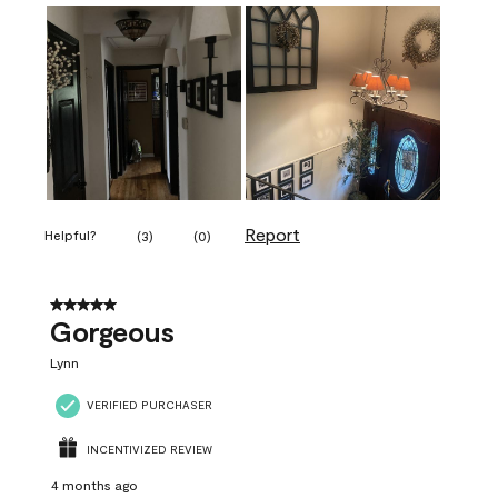
Report
Helpful?
(
3
)
(
0
)
5 out of 5 stars.
Gorgeous
Lynn
VERIFIED PURCHASER
INCENTIVIZED REVIEW
4 months ago