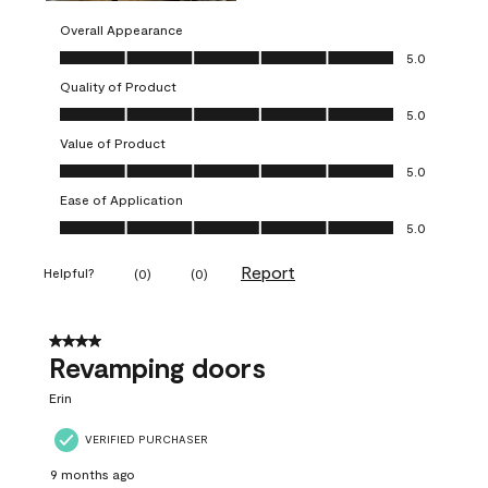
Overall Appearance
Overall Appearance, 5.0 out of 5
5.0
Quality of Product
Quality of Product, 5.0 out of 5
5.0
Value of Product
Value of Product, 5.0 out of 5
5.0
Ease of Application
Ease of Application, 5.0 out of 5
5.0
Report
Helpful?
(
0
)
(
0
)
4 out of 5 stars.
Revamping doors
Erin
VERIFIED PURCHASER
9 months ago