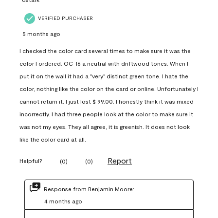
VERIFIED PURCHASER
5 months ago
I checked the color card several times to make sure it was the
color I ordered. OC-16 a neutral with driftwood tones. When I
put it on the wall it had a "very" distinct green tone. I hate the
color, nothing like the color on the card or online. Unfortunately I
cannot return it. I just lost $ 99.00. I honestly think it was mixed
incorrectly. I had three people look at the color to make sure it
was not my eyes. They all agree, it is greenish. It does not look
like the color card at all.
Report
Helpful?
(
0
)
(
0
)
Response from Benjamin Moore:
4 months ago