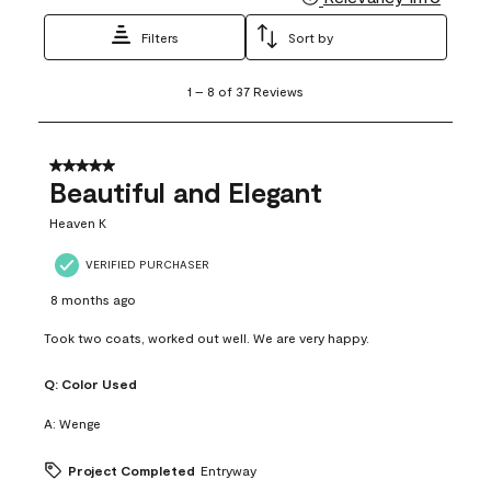
Filters
Sort by
1
1
–
8 of 37
Reviews
to
8
of
37
5 out of 5 stars.
Reviews
Beautiful and Elegant
.
Heaven K
VERIFIED PURCHASER
8 months ago
Took two coats, worked out well. We are very happy.
Q:
Color Used
A:
Wenge
Project Completed
Entryway