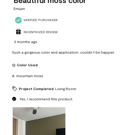
Beautiful moss color
Emijan
VERIFIED PURCHASER
INCENTIVIZED REVIEW
3 months ago
Such a gorgeous color and application, couldn’t be happier
Q:
Color Used
A:
mountain moss
Project Completed
Living Room
Yes, I recommend this product.