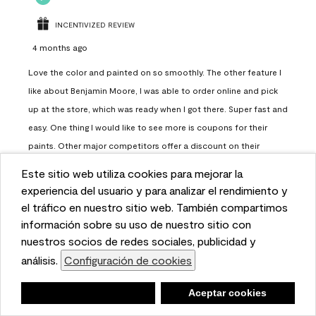
INCENTIVIZED REVIEW
4 months ago
Love the color and painted on so smoothly. The other feature I
like about Benjamin Moore, I was able to order online and pick
up at the store, which was ready when I got there. Super fast and
easy. One thing I would like to see more is coupons for their
paints. Other major competitors offer a discount on their
paints.
Este sitio web utiliza cookies para mejorar la
This website uses cookies to enhance user experience
experiencia del usuario y para analizar el rendimiento y
Report
Helpful?
(
0
)
(
0
)
and to analyze performance and traffic on our website.
el tráfico en nuestro sitio web. También compartimos
We also share information about your use of our site
información sobre su uso de nuestro sitio con
with our social media, advertising, and analytics
nuestros socios de redes sociales, publicidad y
Load More
partners.
análisis.
Configuración de cookies
Cookie Settings
Negar
Deny
Aceptar cookies
Accept Cookies