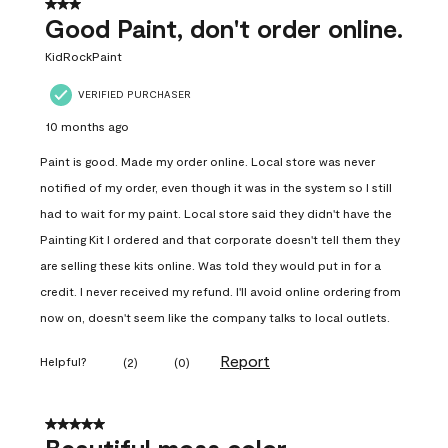
3 out of 5 stars.
Good Paint, don't order online.
KidRockPaint
VERIFIED PURCHASER
10 months ago
Paint is good. Made my order online. Local store was never
notified of my order, even though it was in the system so I still
had to wait for my paint. Local store said they didn't have the
Painting Kit I ordered and that corporate doesn't tell them they
are selling these kits online. Was told they would put in for a
credit. I never received my refund. I'll avoid online ordering from
now on, doesn't seem like the company talks to local outlets.
Report
Helpful?
(
2
)
(
0
)
5 out of 5 stars.