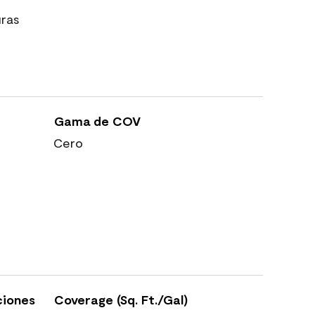
uras
Gama de COV
Cero
ciones
Coverage (Sq. Ft./Gal)