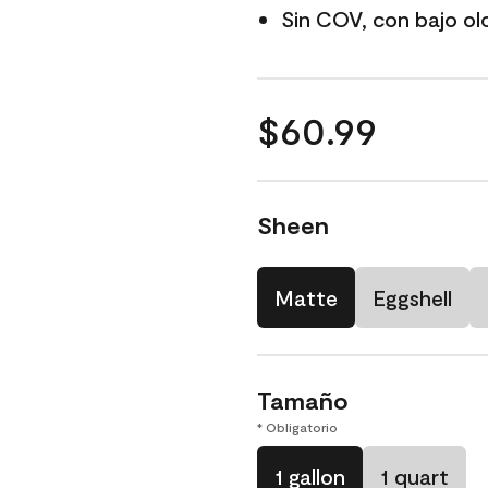
Sin COV, con bajo ol
$60.99
Sheen
Matte
Eggshell
Tamaño
* Obligatorio
1 gallon
1 quart