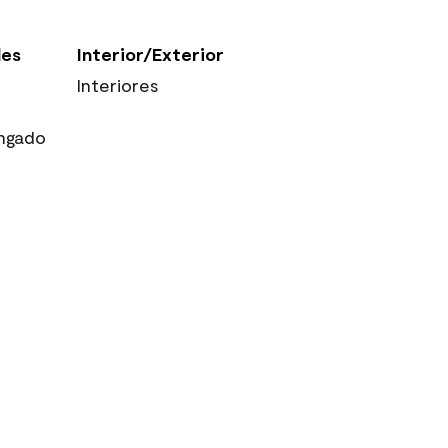
les
Interior/Exterior
Interiores
ngado