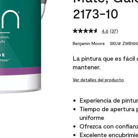
2173-10
4.6
(37)
Read
37
Reviews.
Benjamin Moore
SKU# ZWB100
Same
page
La pintura que es fácil d
link.
mantener.
Ver detalles del producto
Experiencia de pintur
Tiempo de apertura p
uniforme
Ofrezca con confianz
Excelente encubrimi