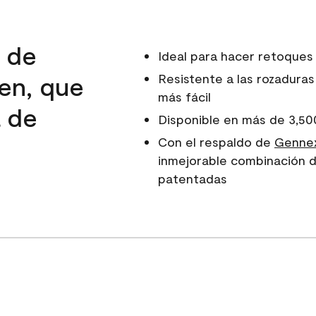
d de
Ideal para hacer retoques
en, que
Resistente a las rozaduras
más fácil
a de
Disponible en más de 3,50
e
Con el respaldo de
Gennex
inmejorable combinación d
patentadas