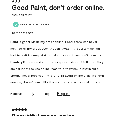
3 out of 5 stars.
Good Paint, don't order online.
KidRockPaint
VERIFIED PURCHASER
10 months ago
Paint is good. Made my order online. Local store was never
notified of my order, even though it was in the system so I still
had to wait for my paint. Local store said they didn't have the
Painting Kit I ordered and that corporate doesn't tell them they
are selling these kits online. Was told they would put in for a
credit. I never received my refund. I'll avoid online ordering from
now on, doesn't seem like the company talks to local outlets.
Report
Helpful?
(
2
)
(
0
)
5 out of 5 stars.