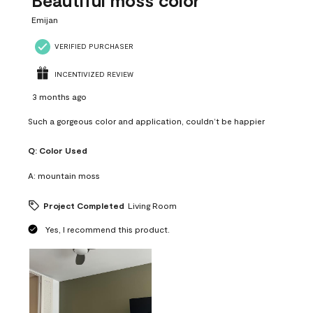
Beautiful moss color
Emijan
VERIFIED PURCHASER
INCENTIVIZED REVIEW
3 months ago
Such a gorgeous color and application, couldn’t be happier
Q:
Color Used
A:
mountain moss
Project Completed
Living Room
Yes, I recommend this product.