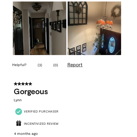
Report
Helpful?
(
3
)
(
0
)
5 out of 5 stars.
Gorgeous
Lynn
VERIFIED PURCHASER
INCENTIVIZED REVIEW
4 months ago