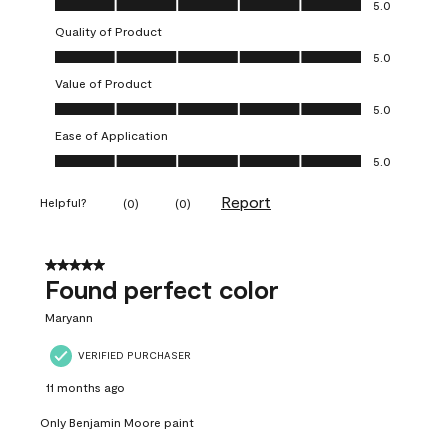
5.0
Quality of Product
Quality of Product, 5.0 out of 5
5.0
Value of Product
Value of Product, 5.0 out of 5
5.0
Ease of Application
Ease of Application, 5.0 out of 5
5.0
Report
Helpful?
(
0
)
(
0
)
5 out of 5 stars.
Found perfect color
Maryann
VERIFIED PURCHASER
11 months ago
Only Benjamin Moore paint