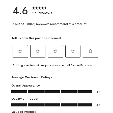
4.6
37 Reviews
7 out of 8 (88%) reviewers recommend this product
Tell us how this paint performed.
Select
Select
Select
Select
Select
to
to
to
to
to
Adding a review will require a valid email for verification
rate
rate
rate
rate
rate
the
the
the
the
the
Average Customer Ratings
item
item
item
item
item
with
with
with
with
with
Overall Appearance
1
2
3
4
5
Overall Appearance, 4.9 out of 5
4.9
star.
stars.
stars.
stars.
stars.
Quality of Product
This
This
This
This
This
Quality of Product, 4.9 out of 5
action
action
action
action
action
4.9
will
will
will
will
will
Value of Product