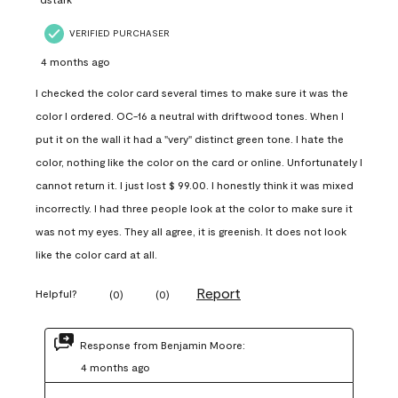
VERIFIED PURCHASER
4 months ago
I checked the color card several times to make sure it was the
color I ordered. OC-16 a neutral with driftwood tones. When I
put it on the wall it had a "very" distinct green tone. I hate the
color, nothing like the color on the card or online. Unfortunately I
cannot return it. I just lost $ 99.00. I honestly think it was mixed
incorrectly. I had three people look at the color to make sure it
was not my eyes. They all agree, it is greenish. It does not look
like the color card at all.
Report
Helpful?
(
0
)
(
0
)
Response from Benjamin Moore:
4 months ago