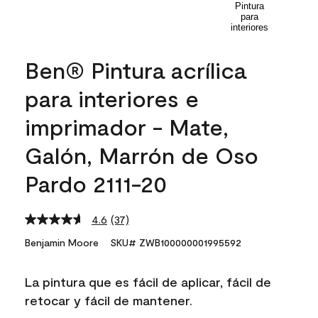
Ben® Pintura acrílica
para interiores e
imprimador - Mate,
Galón, Marrón de Oso
Pardo 2111-20
4.6
(37)
Read
37
Benjamin Moore
SKU# ZWB100000001995592
Reviews.
Same
page
La pintura que es fácil de aplicar, fácil de
link.
retocar y fácil de mantener.