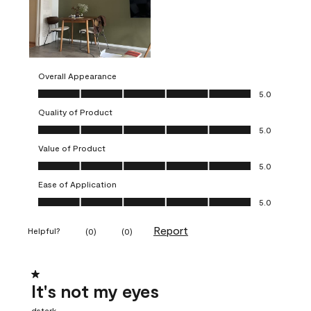
Overall Appearance
Overall Appearance, 5.0 out of 5
5.0
Quality of Product
Quality of Product, 5.0 out of 5
5.0
Value of Product
Value of Product, 5.0 out of 5
5.0
Ease of Application
Ease of Application, 5.0 out of 5
5.0
Report
Helpful?
(
0
)
(
0
)
1 out of 5 stars.
It's not my eyes
dstark