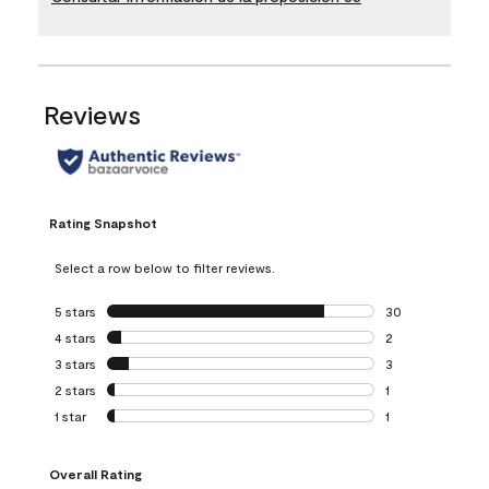
Reviews
Rating Snapshot
Select a row below to filter reviews.
5 stars
stars
30
30 reviews with 5
4 stars
stars
2
2 reviews with 4 
3 stars
stars
3
3 reviews with 3 
2 stars
stars
1
1 review with 2 st
1 star
stars
1
1 review with 1 sta
Overall Rating