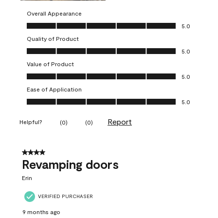
Overall Appearance
Overall Appearance, 5.0 out of 5
5.0
Quality of Product
Quality of Product, 5.0 out of 5
5.0
Value of Product
Value of Product, 5.0 out of 5
5.0
Ease of Application
Ease of Application, 5.0 out of 5
5.0
Report
Helpful?
(
0
)
(
0
)
4 out of 5 stars.
Revamping doors
Erin
VERIFIED PURCHASER
9 months ago