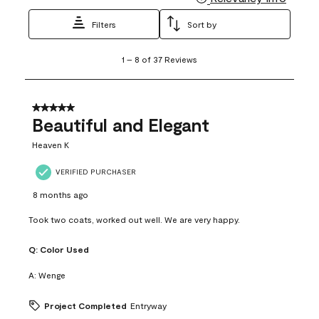
Filters
Sort by
1
1
–
8 of 37
Reviews
to
8
of
37
5 out of 5 stars.
Reviews
Beautiful and Elegant
.
Heaven K
VERIFIED PURCHASER
8 months ago
Took two coats, worked out well. We are very happy.
Q:
Color Used
A:
Wenge
Project Completed
Entryway