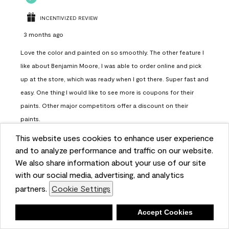
INCENTIVIZED REVIEW
3 months ago
Love the color and painted on so smoothly. The other feature I
like about Benjamin Moore, I was able to order online and pick
up at the store, which was ready when I got there. Super fast and
easy. One thing I would like to see more is coupons for their
paints. Other major competitors offer a discount on their
paints.
This website uses cookies to enhance user experience
Report
Helpful?
(
0
)
(
0
)
and to analyze performance and traffic on our website.
We also share information about your use of our site
with our social media, advertising, and analytics
Load More
partners.
Cookie Settings
Deny
Accept Cookies