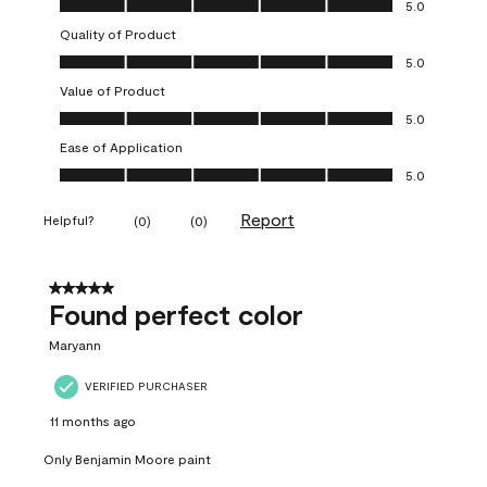
5.0
Quality of Product
Quality of Product, 5.0 out of 5
5.0
Value of Product
Value of Product, 5.0 out of 5
5.0
Ease of Application
Ease of Application, 5.0 out of 5
5.0
Report
Helpful?
(
0
)
(
0
)
5 out of 5 stars.
Found perfect color
Maryann
VERIFIED PURCHASER
11 months ago
Only Benjamin Moore paint