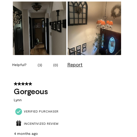
Report
Helpful?
(
3
)
(
0
)
5 out of 5 stars.
Gorgeous
Lynn
VERIFIED PURCHASER
INCENTIVIZED REVIEW
4 months ago