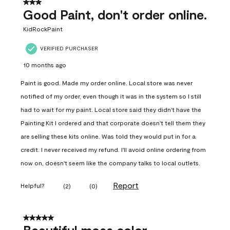
3 out of 5 stars.
Good Paint, don't order online.
KidRockPaint
VERIFIED PURCHASER
10 months ago
Paint is good. Made my order online. Local store was never
notified of my order, even though it was in the system so I still
had to wait for my paint. Local store said they didn't have the
Painting Kit I ordered and that corporate doesn't tell them they
are selling these kits online. Was told they would put in for a
credit. I never received my refund. I'll avoid online ordering from
now on, doesn't seem like the company talks to local outlets.
Report
Helpful?
(
2
)
(
0
)
5 out of 5 stars.