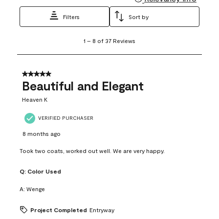
Filters
Sort by
1
1
–
8 of 37
Reviews
to
8
of
37
5 out of 5 stars.
Reviews
Beautiful and Elegant
.
Heaven K
VERIFIED PURCHASER
8 months ago
Took two coats, worked out well. We are very happy.
Q:
Color Used
A:
Wenge
Project Completed
Entryway