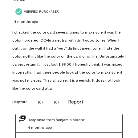
VERIFIED PURCHASER
4 months ago
I checked the color card several times to make sure it was the
color I ordered. OC-16 a neutral with driftwood tones. When I
put it on the wall it had a "very" distinct green tone. I hate the
color, nothing like the color on the card or online. Unfortunately I
cannot return it. I just lost $ 99.00. I honestly think it was mixed
incorrectly. I had three people look at the color to make sure it
was not my eyes. They all agree, it is greenish. It does not look
like the color card at all.
Report
Helpful?
(
0
)
(
0
)
Response from Benjamin Moore:
4 months ago