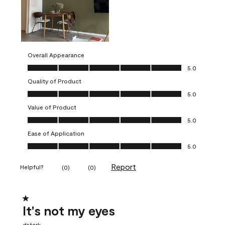
Overall Appearance
Overall Appearance, 5.0 out of 5
5.0
Quality of Product
Quality of Product, 5.0 out of 5
5.0
Value of Product
Value of Product, 5.0 out of 5
5.0
Ease of Application
Ease of Application, 5.0 out of 5
5.0
Report
Helpful?
(
0
)
(
0
)
1 out of 5 stars.
It's not my eyes
dstark