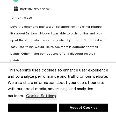
INCENTIVIZED REVIEW
3 months ago
Love the color and painted on so smoothly. The other feature I
like about Benjamin Moore, I was able to order online and pick
up at the store, which was ready when I got there. Super fast and
easy. One thing I would like to see more is coupons for their
paints. Other major competitors offer a discount on their
paints.
This website uses cookies to enhance user experience
Report
Helpful?
(
0
)
(
0
)
and to analyze performance and traffic on our website.
We also share information about your use of our site
with our social media, advertising, and analytics
Load More
partners.
Cookie Settings
Deny
Accept Cookies