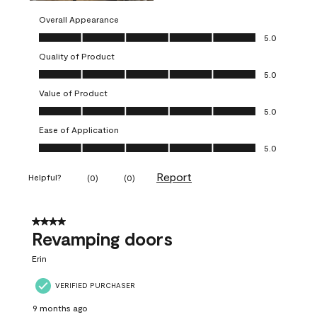
Overall Appearance
Overall Appearance, 5.0 out of 5
5.0
Quality of Product
Quality of Product, 5.0 out of 5
5.0
Value of Product
Value of Product, 5.0 out of 5
5.0
Ease of Application
Ease of Application, 5.0 out of 5
5.0
Report
Helpful?
(
0
)
(
0
)
4 out of 5 stars.
Revamping doors
Erin
VERIFIED PURCHASER
9 months ago