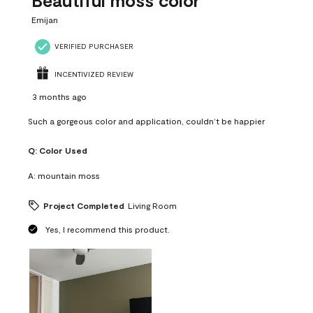
Beautiful moss color
Emijan
VERIFIED PURCHASER
INCENTIVIZED REVIEW
3 months ago
Such a gorgeous color and application, couldn’t be happier
Q:
Color Used
A:
mountain moss
Project Completed
Living Room
Yes, I recommend this product.