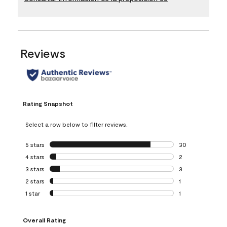
Reviews
Rating Snapshot
Select a row below to filter reviews.
5 stars
stars
30
30 reviews with 5
4 stars
stars
2
2 reviews with 4 
3 stars
stars
3
3 reviews with 3 
2 stars
stars
1
1 review with 2 st
1 star
stars
1
1 review with 1 sta
Overall Rating