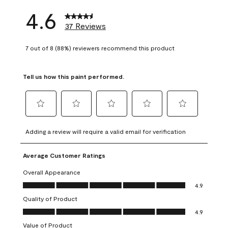
4.6
37 Reviews
7 out of 8 (88%) reviewers recommend this product
Tell us how this paint performed.
Select
Select
Select
Select
Select
to
to
to
to
to
Adding a review will require a valid email for verification
rate
rate
rate
rate
rate
the
the
the
the
the
Average Customer Ratings
item
item
item
item
item
with
with
with
with
with
Overall Appearance
1
2
3
4
5
Overall Appearance, 4.9 out of 5
4.9
star.
stars.
stars.
stars.
stars.
Quality of Product
This
This
This
This
This
Quality of Product, 4.9 out of 5
action
action
action
action
action
4.9
will
will
will
will
will
Value of Product