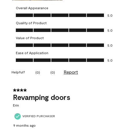
Overall Appearance
Overall Appearance, 5.0 out of 5
5.0
Quality of Product
Quality of Product, 5.0 out of 5
5.0
Value of Product
Value of Product, 5.0 out of 5
5.0
Ease of Application
Ease of Application, 5.0 out of 5
5.0
Report
Helpful?
(
0
)
(
0
)
4 out of 5 stars.
Revamping doors
Erin
VERIFIED PURCHASER
9 months ago