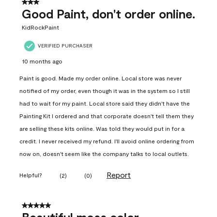
3 out of 5 stars.
Good Paint, don't order online.
KidRockPaint
VERIFIED PURCHASER
10 months ago
Paint is good. Made my order online. Local store was never
notified of my order, even though it was in the system so I still
had to wait for my paint. Local store said they didn't have the
Painting Kit I ordered and that corporate doesn't tell them they
are selling these kits online. Was told they would put in for a
credit. I never received my refund. I'll avoid online ordering from
now on, doesn't seem like the company talks to local outlets.
Report
Helpful?
(
2
)
(
0
)
5 out of 5 stars.