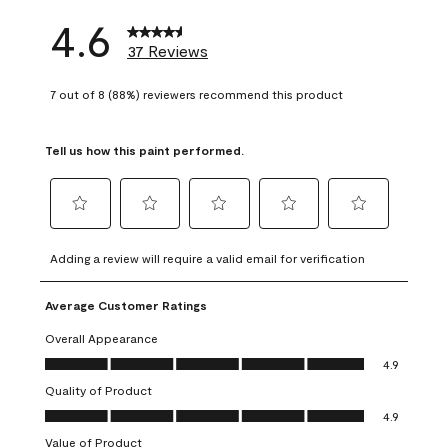
4.6
37 Reviews
7 out of 8 (88%) reviewers recommend this product
Tell us how this paint performed.
Select
Select
Select
Select
Select
to
to
to
to
to
Adding a review will require a valid email for verification
rate
rate
rate
rate
rate
the
the
the
the
the
Average Customer Ratings
item
item
item
item
item
with
with
with
with
with
Overall Appearance
1
2
3
4
5
Overall Appearance, 4.9 out of 5
4.9
star.
stars.
stars.
stars.
stars.
Quality of Product
This
This
This
This
This
Quality of Product, 4.9 out of 5
action
action
action
action
action
4.9
will
will
will
will
will
Value of Product