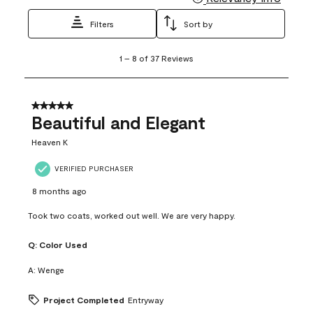
Filters
Sort by
1
1
–
8 of 37
Reviews
to
8
of
37
5 out of 5 stars.
Reviews
Beautiful and Elegant
.
Heaven K
VERIFIED PURCHASER
8 months ago
Took two coats, worked out well. We are very happy.
Q:
Color Used
A:
Wenge
Project Completed
Entryway