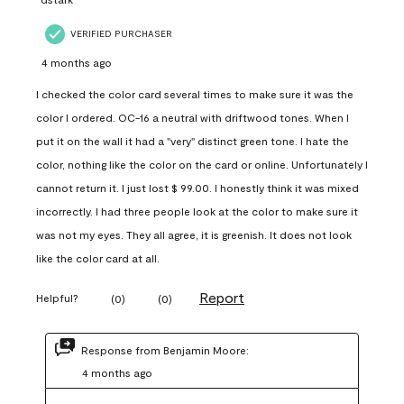
VERIFIED PURCHASER
4 months ago
I checked the color card several times to make sure it was the
color I ordered. OC-16 a neutral with driftwood tones. When I
put it on the wall it had a "very" distinct green tone. I hate the
color, nothing like the color on the card or online. Unfortunately I
cannot return it. I just lost $ 99.00. I honestly think it was mixed
incorrectly. I had three people look at the color to make sure it
was not my eyes. They all agree, it is greenish. It does not look
like the color card at all.
Report
Helpful?
(
0
)
(
0
)
Response from Benjamin Moore:
4 months ago