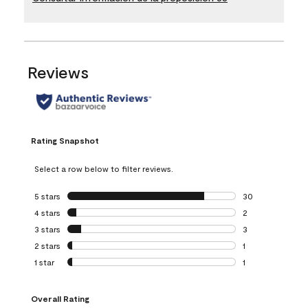
Reviews
Rating Snapshot
Select a row below to filter reviews.
5 stars
stars
30
30 reviews with 5
4 stars
stars
2
2 reviews with 4 
3 stars
stars
3
3 reviews with 3 
2 stars
stars
1
1 review with 2 st
1 star
stars
1
1 review with 1 sta
Overall Rating