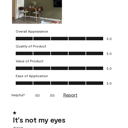
Overall Appearance
Overall Appearance, 5.0 out of 5
5.0
Quality of Product
Quality of Product, 5.0 out of 5
5.0
Value of Product
Value of Product, 5.0 out of 5
5.0
Ease of Application
Ease of Application, 5.0 out of 5
5.0
Report
Helpful?
(
0
)
(
0
)
1 out of 5 stars.
It's not my eyes
dstark