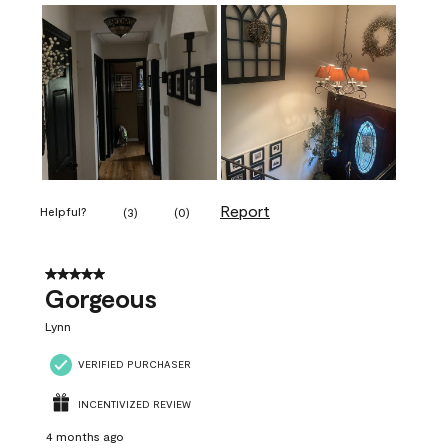
Report
Helpful?
(
3
)
(
0
)
5 out of 5 stars.
Gorgeous
Lynn
VERIFIED PURCHASER
INCENTIVIZED REVIEW
4 months ago