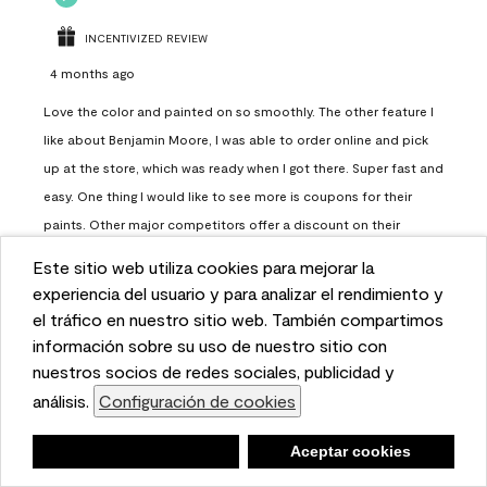
INCENTIVIZED REVIEW
4 months ago
Love the color and painted on so smoothly. The other feature I
like about Benjamin Moore, I was able to order online and pick
up at the store, which was ready when I got there. Super fast and
easy. One thing I would like to see more is coupons for their
paints. Other major competitors offer a discount on their
paints.
Este sitio web utiliza cookies para mejorar la
This website uses cookies to enhance user experience
experiencia del usuario y para analizar el rendimiento y
Report
Helpful?
(
0
)
(
0
)
and to analyze performance and traffic on our website.
el tráfico en nuestro sitio web. También compartimos
We also share information about your use of our site
información sobre su uso de nuestro sitio con
with our social media, advertising, and analytics
nuestros socios de redes sociales, publicidad y
Load More
partners.
análisis.
Configuración de cookies
Cookie Settings
Negar
Deny
Aceptar cookies
Accept Cookies