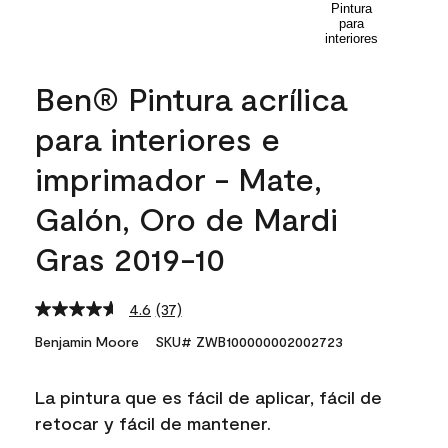
Ben® Pintura acrílica
para interiores e
imprimador - Mate,
Galón, Oro de Mardi
Gras 2019-10
4.6
(37)
Read
37
Benjamin Moore
SKU# ZWB100000002002723
Reviews.
Same
page
La pintura que es fácil de aplicar, fácil de
link.
retocar y fácil de mantener.