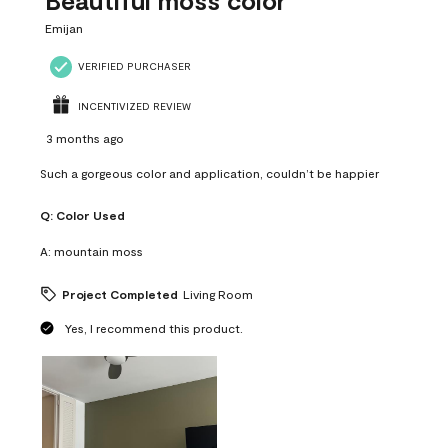
Beautiful moss color
Emijan
VERIFIED PURCHASER
INCENTIVIZED REVIEW
3 months ago
Such a gorgeous color and application, couldn’t be happier
Q:
Color Used
A:
mountain moss
Project Completed
Living Room
Yes, I recommend this product.