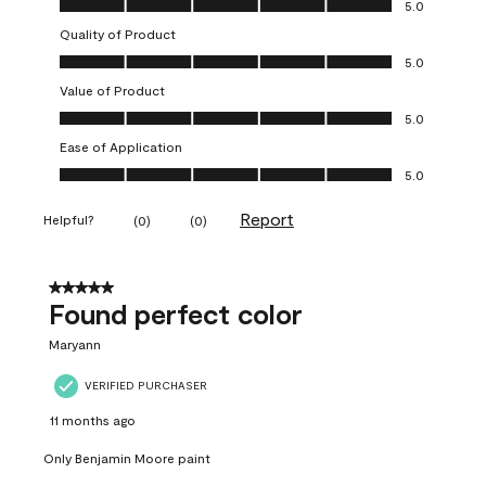
5.0
Quality of Product
Quality of Product, 5.0 out of 5
5.0
Value of Product
Value of Product, 5.0 out of 5
5.0
Ease of Application
Ease of Application, 5.0 out of 5
5.0
Report
Helpful?
(
0
)
(
0
)
5 out of 5 stars.
Found perfect color
Maryann
VERIFIED PURCHASER
11 months ago
Only Benjamin Moore paint