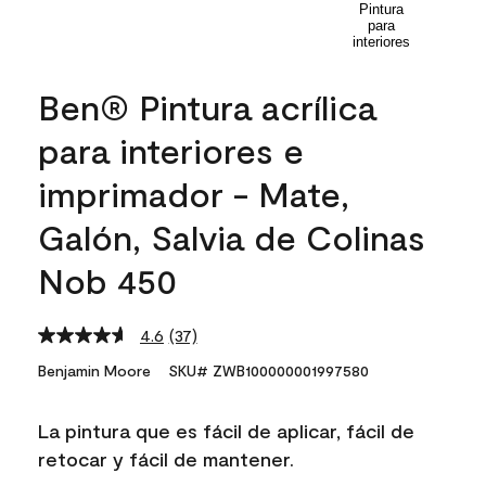
Ben® Pintura acrílica
para interiores e
imprimador - Mate,
Galón, Salvia de Colinas
Nob 450
4.6
(37)
Read
37
Benjamin Moore
SKU# ZWB100000001997580
Reviews.
Same
page
La pintura que es fácil de aplicar, fácil de
link.
retocar y fácil de mantener.