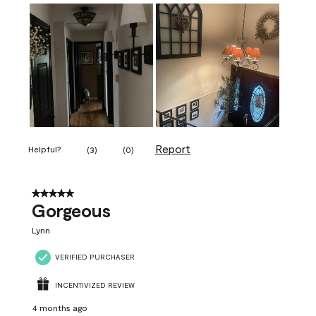
Report
Helpful?
(
3
)
(
0
)
5 out of 5 stars.
Gorgeous
Lynn
VERIFIED PURCHASER
INCENTIVIZED REVIEW
4 months ago