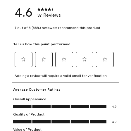
4.6
37 Reviews
7 out of 8 (88%) reviewers recommend this product
Tell us how this paint performed.
Select
Select
Select
Select
Select
to
to
to
to
to
Adding a review will require a valid email for verification
rate
rate
rate
rate
rate
the
the
the
the
the
Average Customer Ratings
item
item
item
item
item
with
with
with
with
with
Overall Appearance
1
2
3
4
5
Overall Appearance, 4.9 out of 5
4.9
star.
stars.
stars.
stars.
stars.
Quality of Product
This
This
This
This
This
Quality of Product, 4.9 out of 5
action
action
action
action
action
4.9
will
will
will
will
will
Value of Product