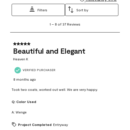
Filters
Sort by
1
1
–
8 of 37
Reviews
to
8
of
37
5 out of 5 stars.
Reviews
Beautiful and Elegant
.
Heaven K
VERIFIED PURCHASER
8 months ago
Took two coats, worked out well. We are very happy.
Q:
Color Used
A:
Wenge
Project Completed
Entryway