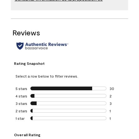
Reviews
Rating Snapshot
Select a row below to filter reviews.
5 stars
stars
30
30 reviews with 5
4 stars
stars
2
2 reviews with 4 
3 stars
stars
3
3 reviews with 3 
2 stars
stars
1
1 review with 2 st
1 star
stars
1
1 review with 1 sta
Overall Rating