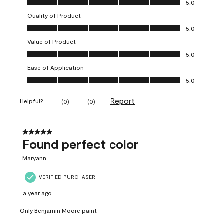
5.0
Quality of Product
Quality of Product, 5.0 out of 5
5.0
Value of Product
Value of Product, 5.0 out of 5
5.0
Ease of Application
Ease of Application, 5.0 out of 5
5.0
Report
Helpful?
(
0
)
(
0
)
5 out of 5 stars.
Found perfect color
Maryann
VERIFIED PURCHASER
a year ago
Only Benjamin Moore paint