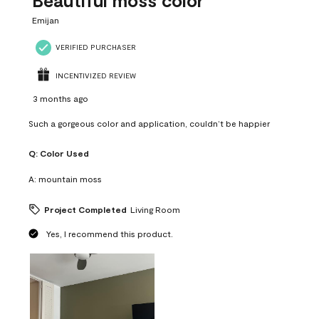
Beautiful moss color
Emijan
VERIFIED PURCHASER
INCENTIVIZED REVIEW
3 months ago
Such a gorgeous color and application, couldn’t be happier
Q:
Color Used
A:
mountain moss
Project Completed
Living Room
Yes, I recommend this product.