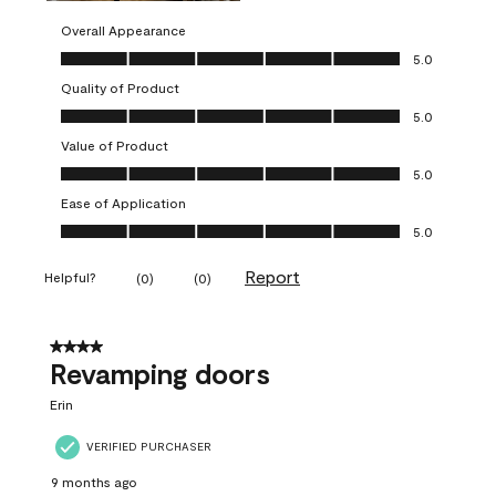
Overall Appearance
Overall Appearance, 5.0 out of 5
5.0
Quality of Product
Quality of Product, 5.0 out of 5
5.0
Value of Product
Value of Product, 5.0 out of 5
5.0
Ease of Application
Ease of Application, 5.0 out of 5
5.0
Report
Helpful?
(
0
)
(
0
)
4 out of 5 stars.
Revamping doors
Erin
VERIFIED PURCHASER
9 months ago