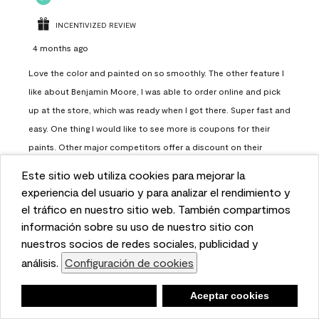
INCENTIVIZED REVIEW
4 months ago
Love the color and painted on so smoothly. The other feature I
like about Benjamin Moore, I was able to order online and pick
up at the store, which was ready when I got there. Super fast and
easy. One thing I would like to see more is coupons for their
paints. Other major competitors offer a discount on their
paints.
Este sitio web utiliza cookies para mejorar la
This website uses cookies to enhance user experience
experiencia del usuario y para analizar el rendimiento y
Report
Helpful?
(
0
)
(
0
)
and to analyze performance and traffic on our website.
el tráfico en nuestro sitio web. También compartimos
We also share information about your use of our site
información sobre su uso de nuestro sitio con
with our social media, advertising, and analytics
nuestros socios de redes sociales, publicidad y
Load More
partners.
análisis.
Configuración de cookies
Cookie Settings
Negar
Deny
Aceptar cookies
Accept Cookies