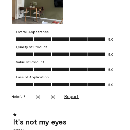
Overall Appearance
Overall Appearance, 5.0 out of 5
5.0
Quality of Product
Quality of Product, 5.0 out of 5
5.0
Value of Product
Value of Product, 5.0 out of 5
5.0
Ease of Application
Ease of Application, 5.0 out of 5
5.0
Report
Helpful?
(
0
)
(
0
)
1 out of 5 stars.
It's not my eyes
dstark