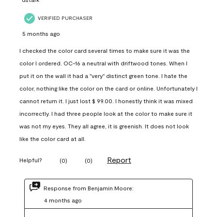
VERIFIED PURCHASER
5 months ago
I checked the color card several times to make sure it was the
color I ordered. OC-16 a neutral with driftwood tones. When I
put it on the wall it had a "very" distinct green tone. I hate the
color, nothing like the color on the card or online. Unfortunately I
cannot return it. I just lost $ 99.00. I honestly think it was mixed
incorrectly. I had three people look at the color to make sure it
was not my eyes. They all agree, it is greenish. It does not look
like the color card at all.
Report
Helpful?
(
0
)
(
0
)
Response from Benjamin Moore:
4 months ago