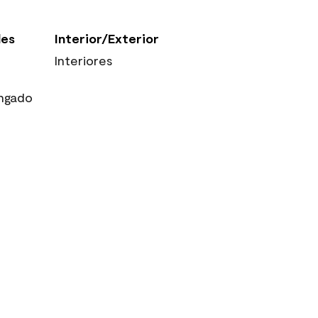
les
Interior/Exterior
Interiores
ngado