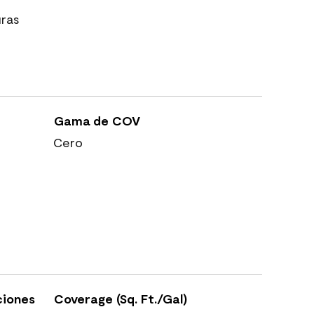
uras
Gama de COV
Cero
ciones
Coverage (Sq. Ft./Gal)