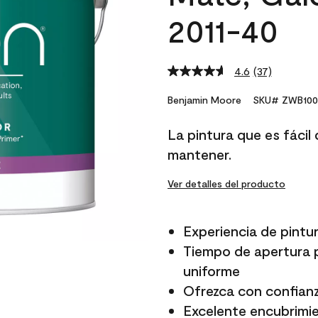
2011-40
4.6
(37)
Read
37
Reviews.
Benjamin Moore
SKU# ZWB100
Same
page
La pintura que es fácil d
link.
mantener.
Ver detalles del producto
Experiencia de pintur
Tiempo de apertura p
uniforme
Ofrezca con confianz
Excelente encubrimi