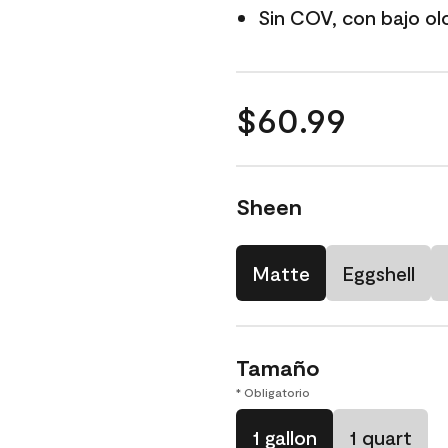
Sin COV, con bajo ol
$60.99
Sheen
Matte
Eggshell
Tamaño
* Obligatorio
1 gallon
1 quart