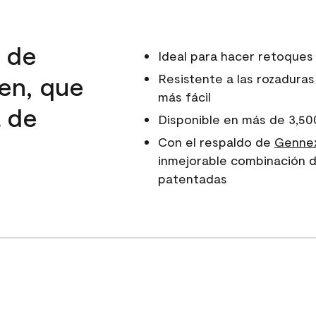
d de
Ideal para hacer retoques
en, que
Resistente a las rozaduras
más fácil
a de
Disponible en más de 3,50
e
Con el respaldo de
Gennex
inmejorable combinación d
patentadas