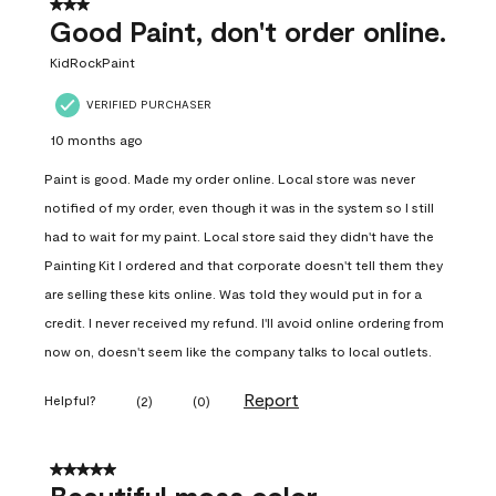
3 out of 5 stars.
Good Paint, don't order online.
KidRockPaint
VERIFIED PURCHASER
10 months ago
Paint is good. Made my order online. Local store was never
notified of my order, even though it was in the system so I still
had to wait for my paint. Local store said they didn't have the
Painting Kit I ordered and that corporate doesn't tell them they
are selling these kits online. Was told they would put in for a
credit. I never received my refund. I'll avoid online ordering from
now on, doesn't seem like the company talks to local outlets.
Report
Helpful?
(
2
)
(
0
)
5 out of 5 stars.