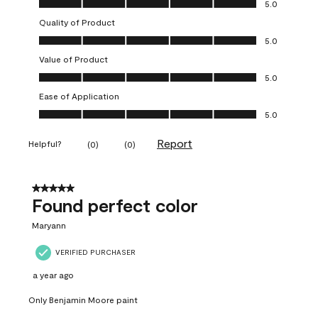
5.0
Quality of Product
Quality of Product, 5.0 out of 5
5.0
Value of Product
Value of Product, 5.0 out of 5
5.0
Ease of Application
Ease of Application, 5.0 out of 5
5.0
Report
Helpful?
(
0
)
(
0
)
5 out of 5 stars.
Found perfect color
Maryann
VERIFIED PURCHASER
a year ago
Only Benjamin Moore paint