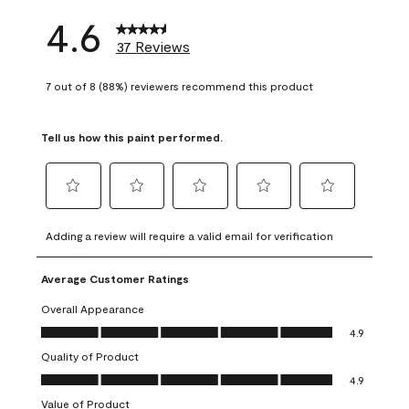
4.6
37 Reviews
7 out of 8 (88%) reviewers recommend this product
Tell us how this paint performed.
Select
Select
Select
Select
Select
to
to
to
to
to
Adding a review will require a valid email for verification
rate
rate
rate
rate
rate
the
the
the
the
the
Average Customer Ratings
item
item
item
item
item
with
with
with
with
with
Overall Appearance
1
2
3
4
5
Overall Appearance, 4.9 out of 5
4.9
star.
stars.
stars.
stars.
stars.
Quality of Product
This
This
This
This
This
Quality of Product, 4.9 out of 5
action
action
action
action
action
4.9
will
will
will
will
will
Value of Product