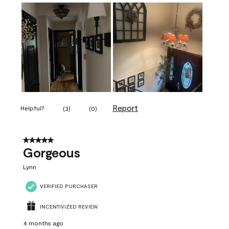
Report
Helpful?
(
3
)
(
0
)
5 out of 5 stars.
Gorgeous
Lynn
VERIFIED PURCHASER
INCENTIVIZED REVIEW
4 months ago