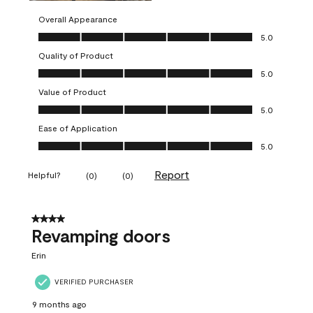
Overall Appearance
Overall Appearance, 5.0 out of 5
5.0
Quality of Product
Quality of Product, 5.0 out of 5
5.0
Value of Product
Value of Product, 5.0 out of 5
5.0
Ease of Application
Ease of Application, 5.0 out of 5
5.0
Report
Helpful?
(
0
)
(
0
)
4 out of 5 stars.
Revamping doors
Erin
VERIFIED PURCHASER
9 months ago