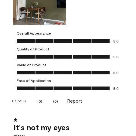
Overall Appearance
Overall Appearance, 5.0 out of 5
5.0
Quality of Product
Quality of Product, 5.0 out of 5
5.0
Value of Product
Value of Product, 5.0 out of 5
5.0
Ease of Application
Ease of Application, 5.0 out of 5
5.0
Report
Helpful?
(
0
)
(
0
)
1 out of 5 stars.
It's not my eyes
dstark