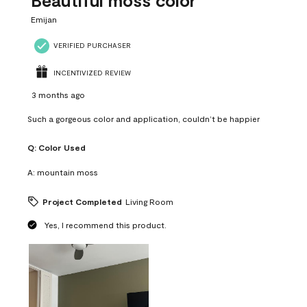
Beautiful moss color
Emijan
VERIFIED PURCHASER
INCENTIVIZED REVIEW
3 months ago
Such a gorgeous color and application, couldn’t be happier
Q:
Color Used
A:
mountain moss
Project Completed
Living Room
Yes, I recommend this product.