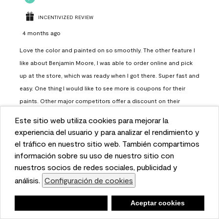
INCENTIVIZED REVIEW
4 months ago
Love the color and painted on so smoothly. The other feature I
like about Benjamin Moore, I was able to order online and pick
up at the store, which was ready when I got there. Super fast and
easy. One thing I would like to see more is coupons for their
paints. Other major competitors offer a discount on their
paints.
Este sitio web utiliza cookies para mejorar la
This website uses cookies to enhance user experience
experiencia del usuario y para analizar el rendimiento y
Report
Helpful?
(
0
)
(
0
)
and to analyze performance and traffic on our website.
el tráfico en nuestro sitio web. También compartimos
We also share information about your use of our site
información sobre su uso de nuestro sitio con
with our social media, advertising, and analytics
nuestros socios de redes sociales, publicidad y
Load More
partners.
análisis.
Configuración de cookies
Cookie Settings
Negar
Deny
Aceptar cookies
Accept Cookies