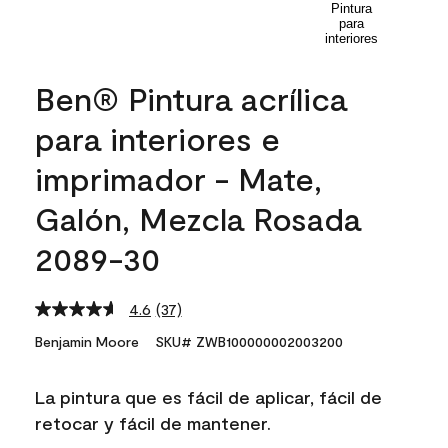
Ben® Pintura acrílica
para interiores e
imprimador - Mate,
Galón, Mezcla Rosada
2089-30
4.6
(37)
Read
37
Benjamin Moore
SKU# ZWB100000002003200
Reviews.
Same
page
La pintura que es fácil de aplicar, fácil de
link.
retocar y fácil de mantener.