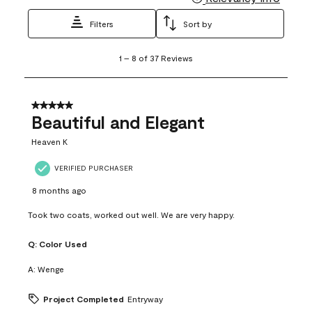
Filters
Sort by
1
1
–
8 of 37
Reviews
to
8
of
37
5 out of 5 stars.
Reviews
Beautiful and Elegant
.
Heaven K
VERIFIED PURCHASER
8 months ago
Took two coats, worked out well. We are very happy.
Q:
Color Used
A:
Wenge
Project Completed
Entryway