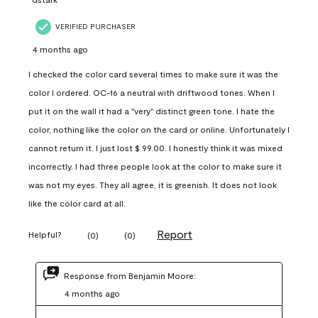
VERIFIED PURCHASER
4 months ago
I checked the color card several times to make sure it was the
color I ordered. OC-16 a neutral with driftwood tones. When I
put it on the wall it had a "very" distinct green tone. I hate the
color, nothing like the color on the card or online. Unfortunately I
cannot return it. I just lost $ 99.00. I honestly think it was mixed
incorrectly. I had three people look at the color to make sure it
was not my eyes. They all agree, it is greenish. It does not look
like the color card at all.
Report
Helpful?
(
0
)
(
0
)
Response from Benjamin Moore:
4 months ago