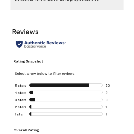
Reviews
Rating Snapshot
Select a row below to filter reviews.
5 stars
stars
30
30 reviews with 5
4 stars
stars
2
2 reviews with 4 
3 stars
stars
3
3 reviews with 3 
2 stars
stars
1
1 review with 2 st
1 star
stars
1
1 review with 1 sta
Overall Rating