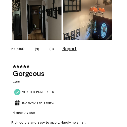
Report
Helpful?
(
3
)
(
0
)
5 out of 5 stars.
Gorgeous
Lynn
VERIFIED PURCHASER
INCENTIVIZED REVIEW
4 months ago
Rich colors and easy to apply. Hardly no smell.