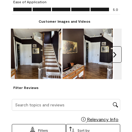
Ease of Application
form.
form.
form.
form.
form.
Ease of Application, 5.0 out of 5
5.0
Customer Images and Videos
Next
Filter Reviews
Search topics and reviews search region
Relevancy Info
Display
Filters
Sort by