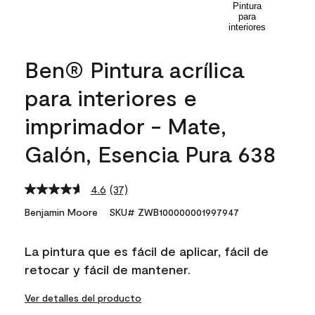
Ben® Pintura acrílica
para interiores e
imprimador - Mate,
Galón, Esencia Pura 638
4.6
(37)
Read
37
Benjamin Moore
SKU# ZWB100000001997947
Reviews.
Same
page
La pintura que es fácil de aplicar, fácil de
link.
retocar y fácil de mantener.
Ver detalles del producto