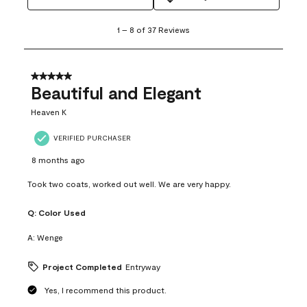
1
1
–
8 of 37
Reviews
to
8
of
37
5 out of 5 stars.
Reviews
Beautiful and Elegant
.
Heaven K
VERIFIED PURCHASER
8 months ago
Took two coats, worked out well. We are very happy.
Q:
Color Used
A:
Wenge
Project Completed
Entryway
Yes, I recommend this product.