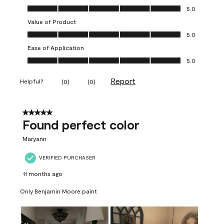
Quality of Product, 5.0 out of 5
5.0
Value of Product
Value of Product, 5.0 out of 5
5.0
Ease of Application
Ease of Application, 5.0 out of 5
5.0
Report
Helpful?
(
0
)
(
0
)
5 out of 5 stars.
Found perfect color
Maryann
VERIFIED PURCHASER
11 months ago
Only Benjamin Moore paint