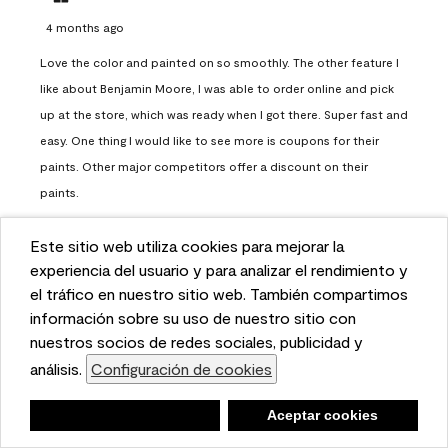
4 months ago
Love the color and painted on so smoothly. The other feature I
like about Benjamin Moore, I was able to order online and pick
up at the store, which was ready when I got there. Super fast and
easy. One thing I would like to see more is coupons for their
paints. Other major competitors offer a discount on their
paints.
Report
Helpful?
(
0
)
(
0
)
Este sitio web utiliza cookies para mejorar la
This website uses cookies to enhance user experience
experiencia del usuario y para analizar el rendimiento y
and to analyze performance and traffic on our website.
el tráfico en nuestro sitio web. También compartimos
Load More
We also share information about your use of our site
información sobre su uso de nuestro sitio con
with our social media, advertising, and analytics
nuestros socios de redes sociales, publicidad y
partners.
análisis.
Configuración de cookies
Cookie Settings
Questions
No questions have been asked about this product.
Negar
Deny
Aceptar cookies
Accept Cookies