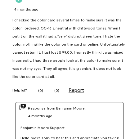
4 months ago
I checked the color card several times to make sure it was the
color I ordered. OC-16 a neutral with driftwood tones. When I
put it on the wall it had a "very" distinct green tone. I hate the
color, nothing like the color on the card or online. Unfortunately I
cannot return it. I just lost $ 99.00. I honestly think it was mixed
incorrectly. I had three people look at the color to make sure it
was not my eyes. They all agree, it is greenish. It does not look
like the color card at all.
Report
Helpful?
(
0
)
(
0
)
Response from Benjamin Moore:
4 months ago
Benjamin Moore Support
Hello, we’re sorry to hear this and appreciate you taking 