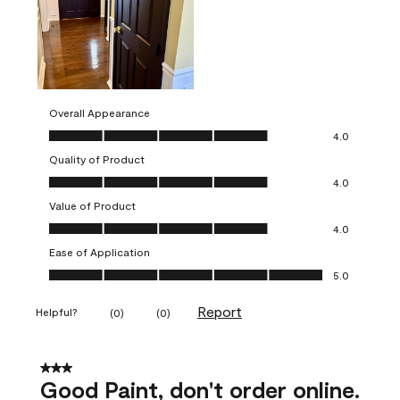
Overall Appearance
Overall Appearance, 4.0 out of 5
4.0
Quality of Product
Quality of Product, 4.0 out of 5
4.0
Value of Product
Value of Product, 4.0 out of 5
4.0
Ease of Application
Ease of Application, 5.0 out of 5
5.0
Report
Helpful?
(
0
)
(
0
)
3 out of 5 stars.
Good Paint, don't order online.