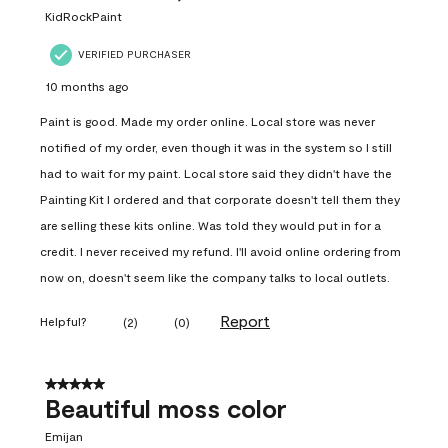
KidRockPaint
VERIFIED PURCHASER
10 months ago
Paint is good. Made my order online. Local store was never
notified of my order, even though it was in the system so I still
had to wait for my paint. Local store said they didn't have the
Painting Kit I ordered and that corporate doesn't tell them they
are selling these kits online. Was told they would put in for a
credit. I never received my refund. I'll avoid online ordering from
now on, doesn't seem like the company talks to local outlets.
Report
Helpful?
(
2
)
(
0
)
5 out of 5 stars.
Beautiful moss color
Emijan