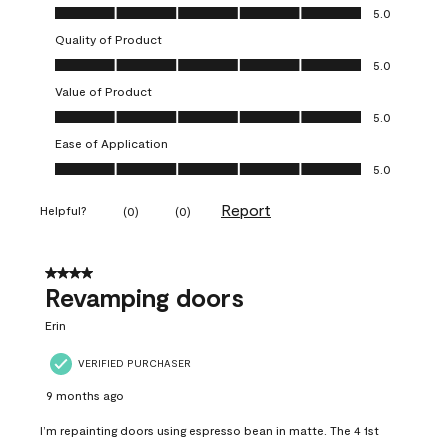
Overall Appearance, 5.0 out of 5
5.0
Quality of Product
Quality of Product, 5.0 out of 5
5.0
Value of Product
Value of Product, 5.0 out of 5
5.0
Ease of Application
Ease of Application, 5.0 out of 5
5.0
Report
Helpful?
(
0
)
(
0
)
4 out of 5 stars.
Revamping doors
Erin
VERIFIED PURCHASER
9 months ago
I’m repainting doors using espresso bean in matte. The 4 1st