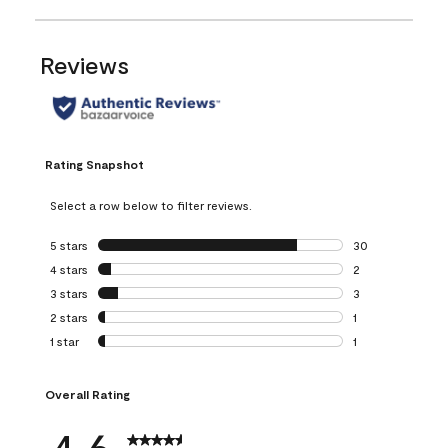
Reviews
Rating Snapshot
Select a row below to filter reviews.
5 stars
stars
30
30 reviews with 5
4 stars
stars
2
2 reviews with 4 
3 stars
stars
3
3 reviews with 3 
2 stars
stars
1
1 review with 2 st
1 star
stars
1
1 review with 1 sta
Overall Rating
4.6