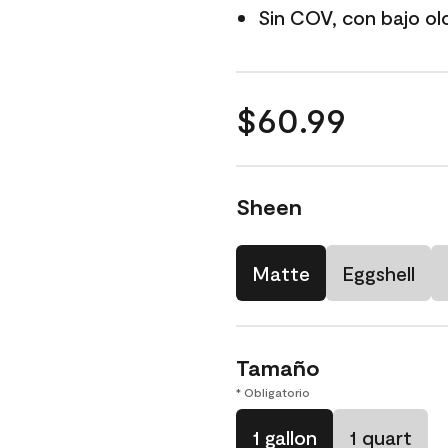
Sin COV, con bajo ol
$60.99
Sheen
Matte
Eggshell
Tamaño
* Obligatorio
1 gallon
1 quart