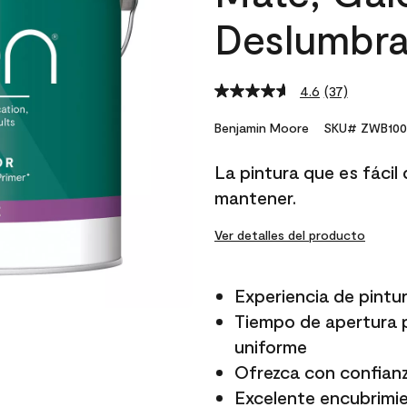
Deslumbra
4.6
(37)
Read
37
Reviews.
Benjamin Moore
SKU# ZWB100
Same
page
La pintura que es fácil d
link.
mantener.
Ver detalles del producto
Experiencia de pintur
Tiempo de apertura p
uniforme
Ofrezca con confianz
Excelente encubrimi