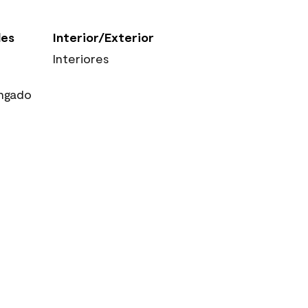
les
Interior/Exterior
Interiores
ngado