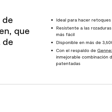
d de
Ideal para hacer retoques
en, que
Resistente a las rozaduras
más fácil
a de
Disponible en más de 3,50
e
Con el respaldo de
Gennex
inmejorable combinación d
patentadas