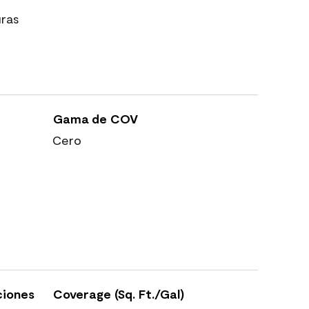
uras
Gama de COV
Cero
ciones
Coverage (Sq. Ft./Gal)