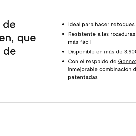
d de
Ideal para hacer retoques
en, que
Resistente a las rozaduras
más fácil
a de
Disponible en más de 3,50
e
Con el respaldo de
Gennex
inmejorable combinación d
patentadas