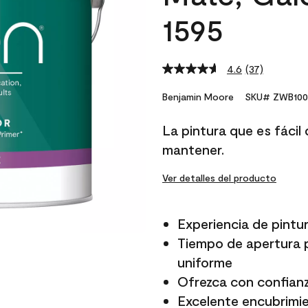
1595
4.6
(37)
Read
37
Reviews.
Benjamin Moore
SKU# ZWB100
Same
page
La pintura que es fácil d
link.
mantener.
Ver detalles del producto
Experiencia de pintur
Tiempo de apertura p
uniforme
Ofrezca con confianz
Excelente encubrimi