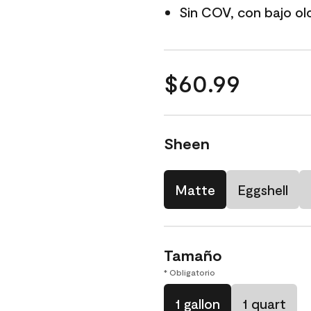
Sin COV, con bajo ol
$60.99
Sheen
Matte
Eggshell
Tamaño
* Obligatorio
1 gallon
1 quart