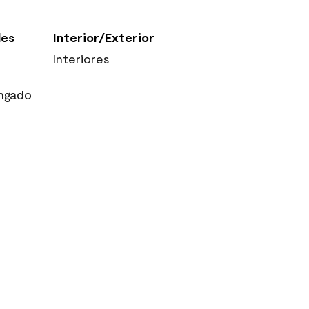
les
Interior/Exterior
Interiores
ngado