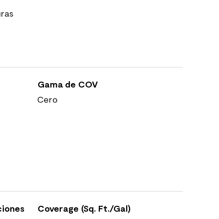
uras
Gama de COV
Cero
ciones
Coverage (Sq. Ft./Gal)