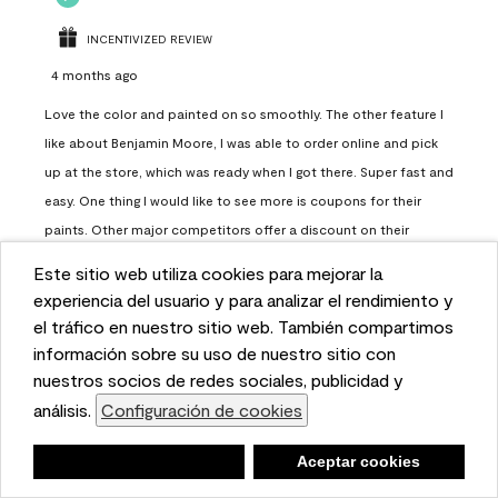
INCENTIVIZED REVIEW
4 months ago
Love the color and painted on so smoothly. The other feature I
like about Benjamin Moore, I was able to order online and pick
up at the store, which was ready when I got there. Super fast and
easy. One thing I would like to see more is coupons for their
paints. Other major competitors offer a discount on their
paints.
Este sitio web utiliza cookies para mejorar la
This website uses cookies to enhance user experience
experiencia del usuario y para analizar el rendimiento y
Report
Helpful?
(
0
)
(
0
)
and to analyze performance and traffic on our website.
el tráfico en nuestro sitio web. También compartimos
We also share information about your use of our site
información sobre su uso de nuestro sitio con
with our social media, advertising, and analytics
nuestros socios de redes sociales, publicidad y
Load More
partners.
análisis.
Configuración de cookies
Cookie Settings
Negar
Deny
Aceptar cookies
Accept Cookies