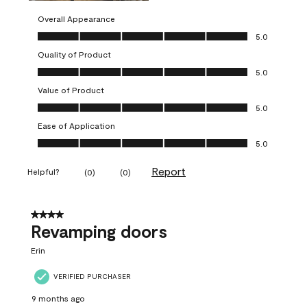
Overall Appearance
Overall Appearance, 5.0 out of 5
5.0
Quality of Product
Quality of Product, 5.0 out of 5
5.0
Value of Product
Value of Product, 5.0 out of 5
5.0
Ease of Application
Ease of Application, 5.0 out of 5
5.0
Report
Helpful?
(
0
)
(
0
)
4 out of 5 stars.
Revamping doors
Erin
VERIFIED PURCHASER
9 months ago