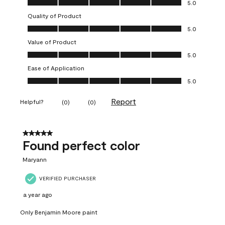
5.0
Quality of Product
Quality of Product, 5.0 out of 5
5.0
Value of Product
Value of Product, 5.0 out of 5
5.0
Ease of Application
Ease of Application, 5.0 out of 5
5.0
Report
Helpful?
(
0
)
(
0
)
5 out of 5 stars.
Found perfect color
Maryann
VERIFIED PURCHASER
a year ago
Only Benjamin Moore paint