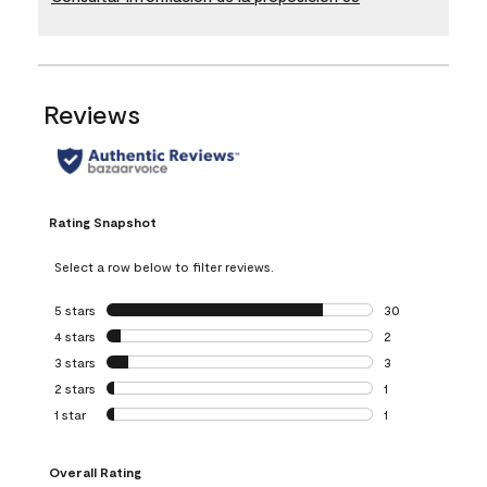
Reviews
Rating Snapshot
Select a row below to filter reviews.
5 stars
stars
30
30 reviews with 5
4 stars
stars
2
2 reviews with 4 
3 stars
stars
3
3 reviews with 3 
2 stars
stars
1
1 review with 2 st
1 star
stars
1
1 review with 1 sta
Overall Rating