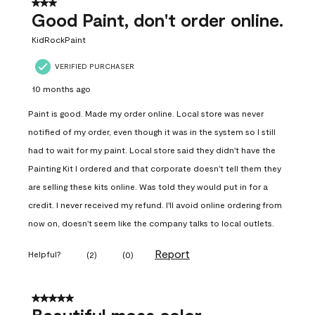
3 out of 5 stars.
Good Paint, don't order online.
KidRockPaint
VERIFIED PURCHASER
10 months ago
Paint is good. Made my order online. Local store was never
notified of my order, even though it was in the system so I still
had to wait for my paint. Local store said they didn't have the
Painting Kit I ordered and that corporate doesn't tell them they
are selling these kits online. Was told they would put in for a
credit. I never received my refund. I'll avoid online ordering from
now on, doesn't seem like the company talks to local outlets.
Report
Helpful?
(
2
)
(
0
)
5 out of 5 stars.