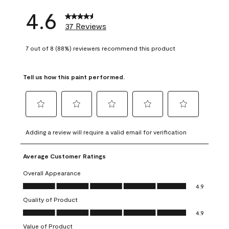
4.6
37 Reviews
7 out of 8 (88%) reviewers recommend this product
Tell us how this paint performed.
Select
Select
Select
Select
Select
to
to
to
to
to
Adding a review will require a valid email for verification
rate
rate
rate
rate
rate
the
the
the
the
the
Average Customer Ratings
item
item
item
item
item
with
with
with
with
with
Overall Appearance
1
2
3
4
5
Overall Appearance, 4.9 out of 5
4.9
star.
stars.
stars.
stars.
stars.
Quality of Product
This
This
This
This
This
Quality of Product, 4.9 out of 5
action
action
action
action
action
4.9
will
will
will
will
will
Value of Product