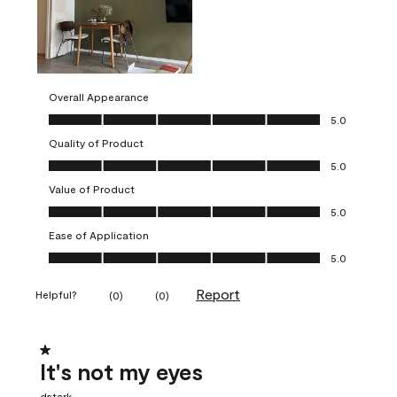
Overall Appearance
Overall Appearance, 5.0 out of 5
5.0
Quality of Product
Quality of Product, 5.0 out of 5
5.0
Value of Product
Value of Product, 5.0 out of 5
5.0
Ease of Application
Ease of Application, 5.0 out of 5
5.0
Report
Helpful?
(
0
)
(
0
)
1 out of 5 stars.
It's not my eyes
dstark