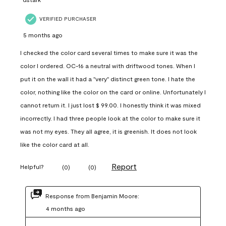
VERIFIED PURCHASER
5 months ago
I checked the color card several times to make sure it was the
color I ordered. OC-16 a neutral with driftwood tones. When I
put it on the wall it had a "very" distinct green tone. I hate the
color, nothing like the color on the card or online. Unfortunately I
cannot return it. I just lost $ 99.00. I honestly think it was mixed
incorrectly. I had three people look at the color to make sure it
was not my eyes. They all agree, it is greenish. It does not look
like the color card at all.
Report
Helpful?
(
0
)
(
0
)
Response from Benjamin Moore:
4 months ago