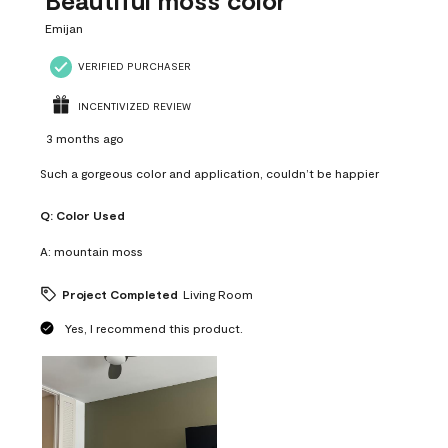
Beautiful moss color
Emijan
VERIFIED PURCHASER
INCENTIVIZED REVIEW
3 months ago
Such a gorgeous color and application, couldn’t be happier
Q:
Color Used
A:
mountain moss
Project Completed
Living Room
Yes, I recommend this product.