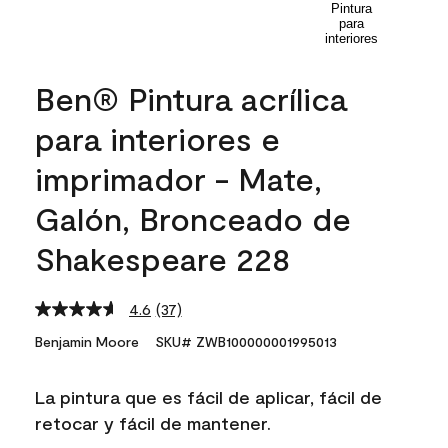
Ben® Pintura acrílica
para interiores e
imprimador - Mate,
Galón, Bronceado de
Shakespeare 228
4.6
(37)
Read
37
Benjamin Moore
SKU# ZWB100000001995013
Reviews.
Same
page
La pintura que es fácil de aplicar, fácil de
link.
retocar y fácil de mantener.