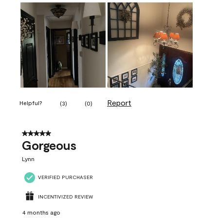
Report
Helpful?
(
3
)
(
0
)
5 out of 5 stars.
Gorgeous
Lynn
VERIFIED PURCHASER
INCENTIVIZED REVIEW
4 months ago