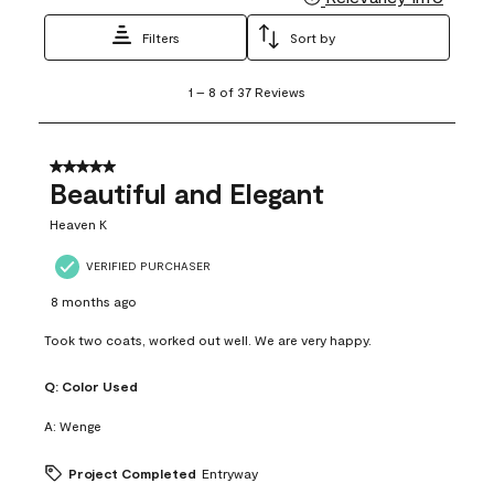
Filters
Sort by
1
1
–
8 of 37
Reviews
to
8
of
37
5 out of 5 stars.
Reviews
Beautiful and Elegant
.
Heaven K
VERIFIED PURCHASER
8 months ago
Took two coats, worked out well. We are very happy.
Q:
Color Used
A:
Wenge
Project Completed
Entryway