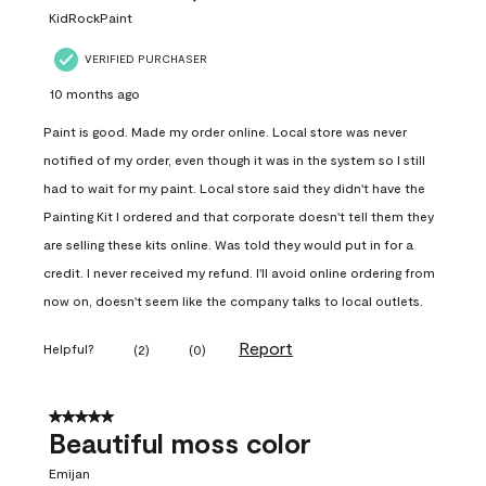
KidRockPaint
VERIFIED PURCHASER
10 months ago
Paint is good. Made my order online. Local store was never
notified of my order, even though it was in the system so I still
had to wait for my paint. Local store said they didn't have the
Painting Kit I ordered and that corporate doesn't tell them they
are selling these kits online. Was told they would put in for a
credit. I never received my refund. I'll avoid online ordering from
now on, doesn't seem like the company talks to local outlets.
Report
Helpful?
(
2
)
(
0
)
5 out of 5 stars.
Beautiful moss color
Emijan