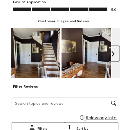
Ease of Application
form.
form.
form.
form.
form.
Ease of Application, 5.0 out of 5
5.0
Customer Images and Videos
Next
Filter Reviews
Search topics and reviews search region
Relevancy Info
Display
Filters
Sort by