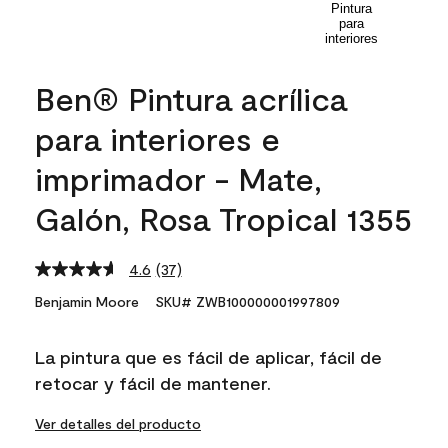
Ben® Pintura acrílica
para interiores e
imprimador - Mate,
Galón, Rosa Tropical 1355
4.6
(37)
Read
37
Benjamin Moore
SKU# ZWB100000001997809
Reviews.
Same
page
La pintura que es fácil de aplicar, fácil de
link.
retocar y fácil de mantener.
Ver detalles del producto