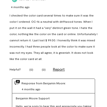
4 months ago
I checked the color card several times to make sure it was the
color I ordered. OC-16 a neutral with driftwood tones. When I
put it on the wall it had a "very" distinct green tone. I hate the
color, nothing like the color on the card or online. Unfortunately I
cannot return it. I just lost $ 99.00. I honestly think it was mixed
incorrectly. I had three people look at the color to make sure it
was not my eyes. They all agree, it is greenish. It does not look
like the color card at all.
Report
Helpful?
(
0
)
(
0
)
Response from Benjamin Moore:
4 months ago
Benjamin Moore Support
Hello, we’re sorry to hear this and appreciate you taking 