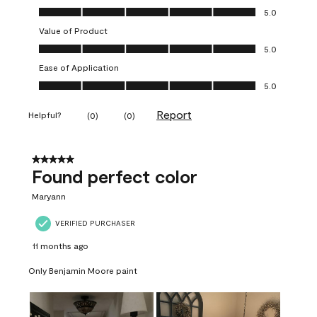
Quality of Product, 5.0 out of 5
5.0
Value of Product
Value of Product, 5.0 out of 5
5.0
Ease of Application
Ease of Application, 5.0 out of 5
5.0
Report
Helpful?
(
0
)
(
0
)
5 out of 5 stars.
Found perfect color
Maryann
VERIFIED PURCHASER
11 months ago
Only Benjamin Moore paint