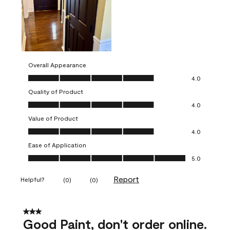
Overall Appearance
Overall Appearance, 4.0 out of 5
4.0
Quality of Product
Quality of Product, 4.0 out of 5
4.0
Value of Product
Value of Product, 4.0 out of 5
4.0
Ease of Application
Ease of Application, 5.0 out of 5
5.0
Report
Helpful?
(
0
)
(
0
)
3 out of 5 stars.
Good Paint, don't order online.