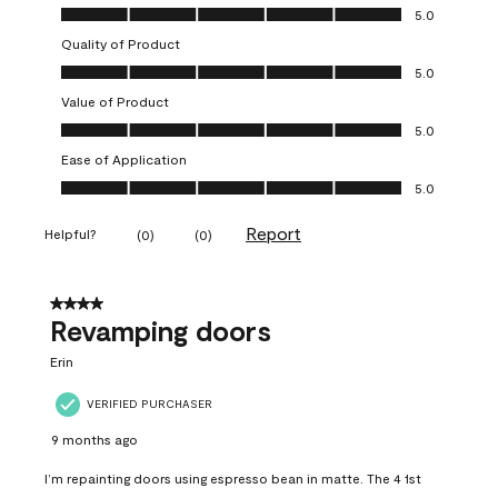
Overall Appearance, 5.0 out of 5
5.0
Quality of Product
Quality of Product, 5.0 out of 5
5.0
Value of Product
Value of Product, 5.0 out of 5
5.0
Ease of Application
Ease of Application, 5.0 out of 5
5.0
Report
Helpful?
(
0
)
(
0
)
4 out of 5 stars.
Revamping doors
Erin
VERIFIED PURCHASER
9 months ago
I’m repainting doors using espresso bean in matte. The 4 1st