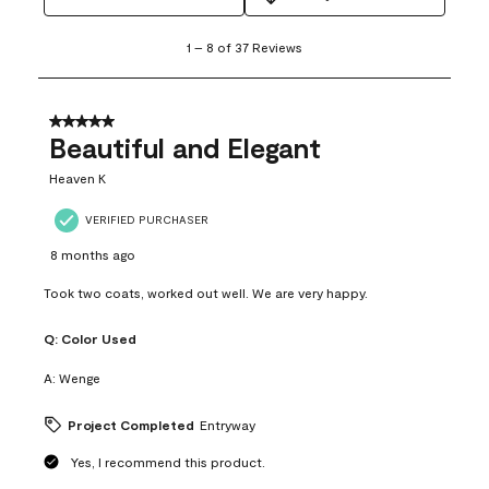
1
1
–
8 of 37
Reviews
to
8
of
37
5 out of 5 stars.
Reviews
Beautiful and Elegant
.
Heaven K
VERIFIED PURCHASER
8 months ago
Took two coats, worked out well. We are very happy.
Q:
Color Used
A:
Wenge
Project Completed
Entryway
Yes, I recommend this product.