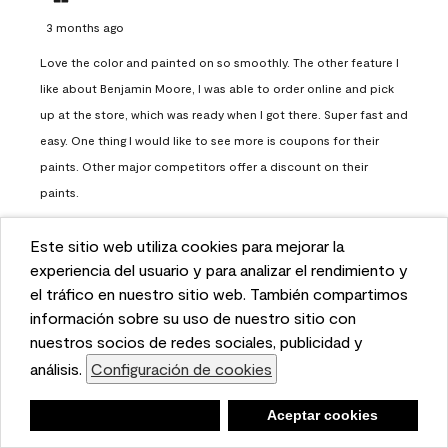
3 months ago
Love the color and painted on so smoothly. The other feature I
like about Benjamin Moore, I was able to order online and pick
up at the store, which was ready when I got there. Super fast and
easy. One thing I would like to see more is coupons for their
paints. Other major competitors offer a discount on their
paints.
Report
Helpful?
(
0
)
(
0
)
Este sitio web utiliza cookies para mejorar la
This website uses cookies to enhance user experience
experiencia del usuario y para analizar el rendimiento y
and to analyze performance and traffic on our website.
el tráfico en nuestro sitio web. También compartimos
Load More
We also share information about your use of our site
información sobre su uso de nuestro sitio con
with our social media, advertising, and analytics
nuestros socios de redes sociales, publicidad y
partners.
análisis.
Configuración de cookies
Cookie Settings
Questions
No questions have been asked about this product.
Negar
Deny
Aceptar cookies
Accept Cookies