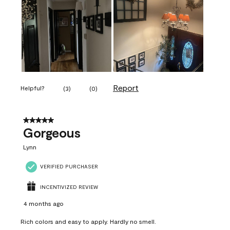
Report
Helpful?
(
3
)
(
0
)
5 out of 5 stars.
Gorgeous
Lynn
VERIFIED PURCHASER
INCENTIVIZED REVIEW
4 months ago
Rich colors and easy to apply. Hardly no smell.