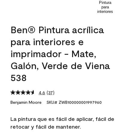
Ben® Pintura acrílica
para interiores e
imprimador - Mate,
Galón, Verde de Viena
538
4.6
(37)
Read
37
Benjamin Moore
SKU# ZWB100000001997960
Reviews.
Same
page
La pintura que es fácil de aplicar, fácil de
link.
retocar y fácil de mantener.