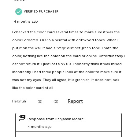
VERIFIED PURCHASER
4 months ago
I checked the color card several times to make sure it was the
color I ordered. OC-16 a neutral with driftwood tones. When I
put it on the wall it had a "very" distinct green tone. I hate the
color, nothing like the color on the card or online. Unfortunately I
cannot return it. I just lost $ 99.00. I honestly think it was mixed
incorrectly. I had three people look at the color to make sure it
was not my eyes. They all agree, it is greenish. It does not look
like the color card at all.
Report
Helpful?
(
0
)
(
0
)
Response from Benjamin Moore:
4 months ago