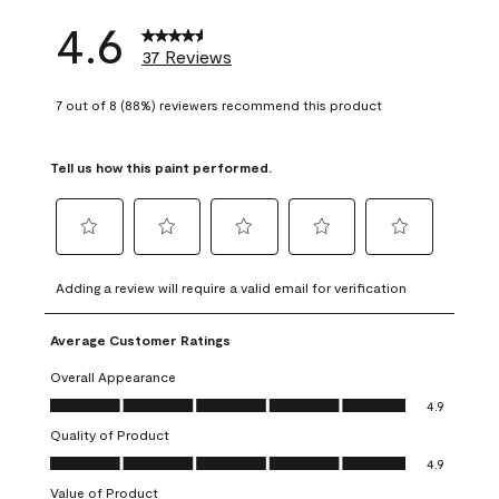
4.6
37 Reviews
7 out of 8 (88%) reviewers recommend this product
Tell us how this paint performed.
Select
Select
Select
Select
Select
to
to
to
to
to
Adding a review will require a valid email for verification
rate
rate
rate
rate
rate
the
the
the
the
the
Average Customer Ratings
item
item
item
item
item
with
with
with
with
with
Overall Appearance
1
2
3
4
5
Overall Appearance, 4.9 out of 5
4.9
star.
stars.
stars.
stars.
stars.
Quality of Product
This
This
This
This
This
Quality of Product, 4.9 out of 5
action
action
action
action
action
4.9
will
will
will
will
will
Value of Product