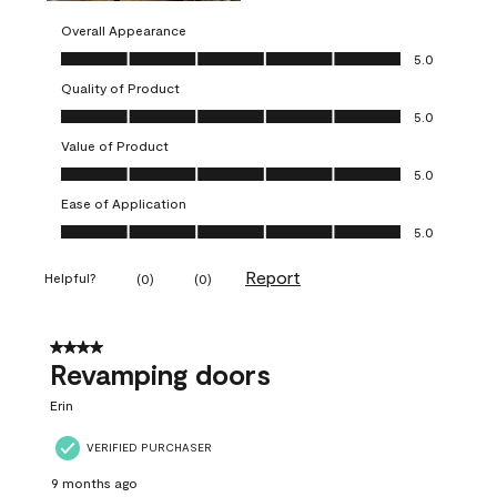
Overall Appearance
Overall Appearance, 5.0 out of 5
5.0
Quality of Product
Quality of Product, 5.0 out of 5
5.0
Value of Product
Value of Product, 5.0 out of 5
5.0
Ease of Application
Ease of Application, 5.0 out of 5
5.0
Report
Helpful?
(
0
)
(
0
)
4 out of 5 stars.
Revamping doors
Erin
VERIFIED PURCHASER
9 months ago