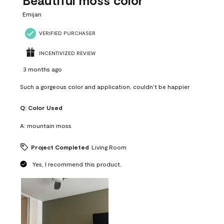
Beautiful moss color
Emijan
VERIFIED PURCHASER
INCENTIVIZED REVIEW
3 months ago
Such a gorgeous color and application, couldn’t be happier
Q:
Color Used
A:
mountain moss
Project Completed
Living Room
Yes, I recommend this product.