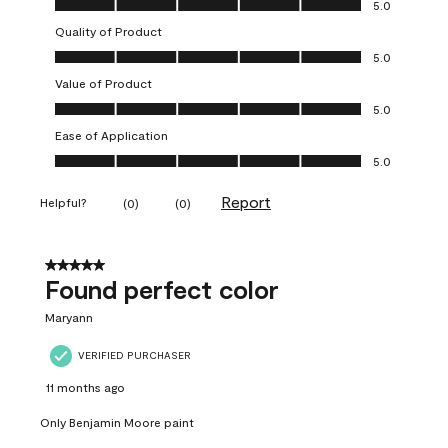
5.0
Quality of Product
Quality of Product, 5.0 out of 5
5.0
Value of Product
Value of Product, 5.0 out of 5
5.0
Ease of Application
Ease of Application, 5.0 out of 5
5.0
Report
Helpful?
(
0
)
(
0
)
5 out of 5 stars.
Found perfect color
Maryann
VERIFIED PURCHASER
11 months ago
Only Benjamin Moore paint