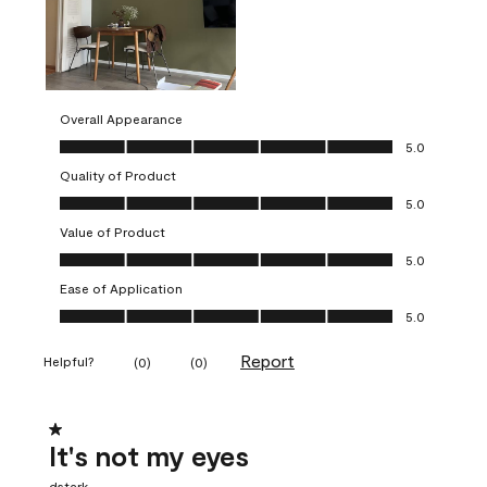
Overall Appearance
Overall Appearance, 5.0 out of 5
5.0
Quality of Product
Quality of Product, 5.0 out of 5
5.0
Value of Product
Value of Product, 5.0 out of 5
5.0
Ease of Application
Ease of Application, 5.0 out of 5
5.0
Report
Helpful?
(
0
)
(
0
)
1 out of 5 stars.
It's not my eyes
dstark