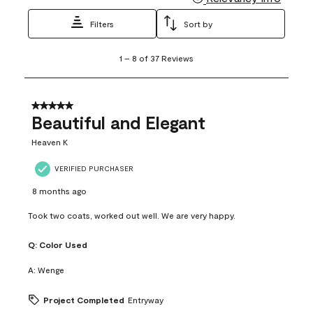
Filters
Sort by
1
1
–
8 of 37
Reviews
to
8
of
37
5 out of 5 stars.
Reviews
Beautiful and Elegant
.
Heaven K
VERIFIED PURCHASER
8 months ago
Took two coats, worked out well. We are very happy.
Q:
Color Used
A:
Wenge
Project Completed
Entryway