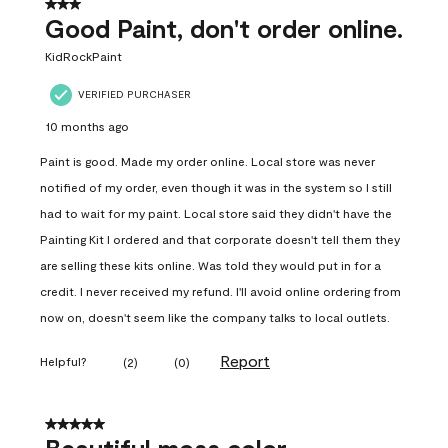
3 out of 5 stars.
Good Paint, don't order online.
KidRockPaint
VERIFIED PURCHASER
10 months ago
Paint is good. Made my order online. Local store was never
notified of my order, even though it was in the system so I still
had to wait for my paint. Local store said they didn't have the
Painting Kit I ordered and that corporate doesn't tell them they
are selling these kits online. Was told they would put in for a
credit. I never received my refund. I'll avoid online ordering from
now on, doesn't seem like the company talks to local outlets.
Report
Helpful?
(
2
)
(
0
)
5 out of 5 stars.