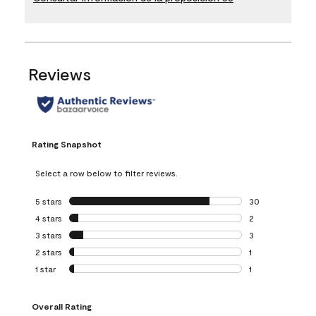
Reviews
Rating Snapshot
Select a row below to filter reviews.
5 stars
stars
30
30 reviews with 5
4 stars
stars
2
2 reviews with 4 
3 stars
stars
3
3 reviews with 3 
2 stars
stars
1
1 review with 2 st
1 star
stars
1
1 review with 1 sta
Overall Rating