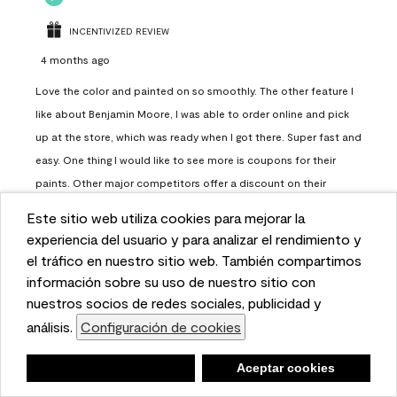
INCENTIVIZED REVIEW
4 months ago
Love the color and painted on so smoothly. The other feature I
like about Benjamin Moore, I was able to order online and pick
up at the store, which was ready when I got there. Super fast and
easy. One thing I would like to see more is coupons for their
paints. Other major competitors offer a discount on their
paints.
Este sitio web utiliza cookies para mejorar la
This website uses cookies to enhance user experience
experiencia del usuario y para analizar el rendimiento y
Report
Helpful?
(
0
)
(
0
)
and to analyze performance and traffic on our website.
el tráfico en nuestro sitio web. También compartimos
We also share information about your use of our site
información sobre su uso de nuestro sitio con
with our social media, advertising, and analytics
nuestros socios de redes sociales, publicidad y
Load More
partners.
análisis.
Configuración de cookies
Cookie Settings
Negar
Deny
Aceptar cookies
Accept Cookies