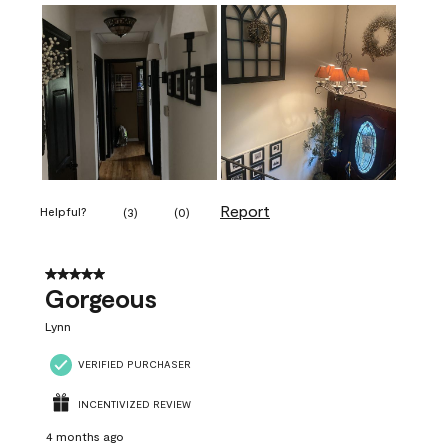
Report
Helpful?
(
3
)
(
0
)
5 out of 5 stars.
Gorgeous
Lynn
VERIFIED PURCHASER
INCENTIVIZED REVIEW
4 months ago