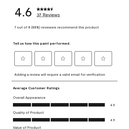
4.6
37 Reviews
7 out of 8 (88%) reviewers recommend this product
Tell us how this paint performed.
Select
Select
Select
Select
Select
to
to
to
to
to
Adding a review will require a valid email for verification
rate
rate
rate
rate
rate
the
the
the
the
the
Average Customer Ratings
item
item
item
item
item
with
with
with
with
with
Overall Appearance
1
2
3
4
5
Overall Appearance, 4.9 out of 5
4.9
star.
stars.
stars.
stars.
stars.
Quality of Product
This
This
This
This
This
Quality of Product, 4.9 out of 5
action
action
action
action
action
4.9
will
will
will
will
will
Value of Product