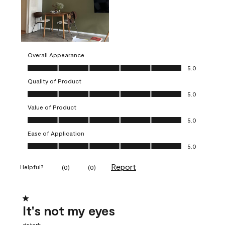
Overall Appearance
Overall Appearance, 5.0 out of 5
5.0
Quality of Product
Quality of Product, 5.0 out of 5
5.0
Value of Product
Value of Product, 5.0 out of 5
5.0
Ease of Application
Ease of Application, 5.0 out of 5
5.0
Report
Helpful?
(
0
)
(
0
)
1 out of 5 stars.
It's not my eyes
dstark