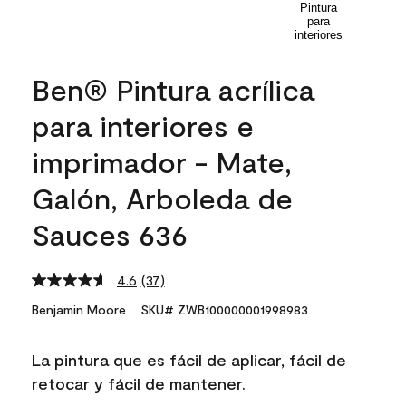
Ben® Pintura acrílica
para interiores e
imprimador - Mate,
Galón, Arboleda de
Sauces 636
4.6
(37)
Read
37
Benjamin Moore
SKU# ZWB100000001998983
Reviews.
Same
page
La pintura que es fácil de aplicar, fácil de
link.
retocar y fácil de mantener.