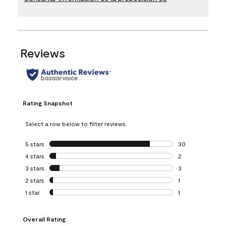
Reviews
Rating Snapshot
Select a row below to filter reviews.
5 stars
stars
30
30 reviews with 5
4 stars
stars
2
2 reviews with 4 
3 stars
stars
3
3 reviews with 3 
2 stars
stars
1
1 review with 2 st
1 star
stars
1
1 review with 1 sta
Overall Rating