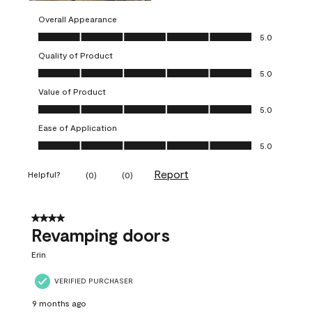
Overall Appearance
Overall Appearance, 5.0 out of 5
5.0
Quality of Product
Quality of Product, 5.0 out of 5
5.0
Value of Product
Value of Product, 5.0 out of 5
5.0
Ease of Application
Ease of Application, 5.0 out of 5
5.0
Report
Helpful?
(
0
)
(
0
)
4 out of 5 stars.
Revamping doors
Erin
VERIFIED PURCHASER
9 months ago