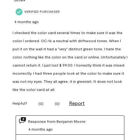
VERIFIED PURCHASER
4 months ago
I checked the color card several times to make sure it was the
color I ordered. OC-16 a neutral with driftwood tones. When I
put it on the wall it had a "very" distinct green tone. I hate the
color, nothing like the color on the card or online. Unfortunately I
cannot return it. I just lost $ 99.00. I honestly think it was mixed
incorrectly. I had three people look at the color to make sure it
was not my eyes. They all agree, it is greenish. It does not look
like the color card at all.
Report
Helpful?
(
0
)
(
0
)
Response from Benjamin Moore:
4 months ago