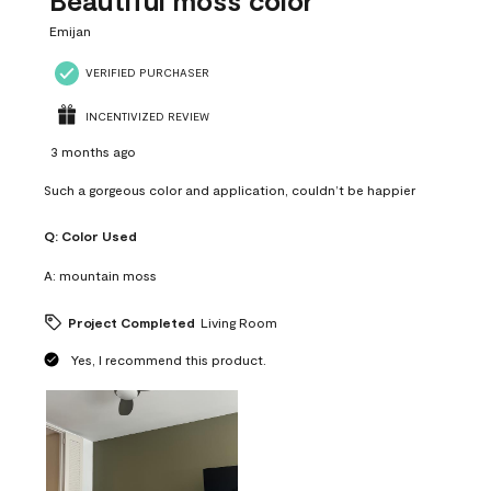
Beautiful moss color
Emijan
VERIFIED PURCHASER
INCENTIVIZED REVIEW
3 months ago
Such a gorgeous color and application, couldn’t be happier
Q:
Color Used
A:
mountain moss
Project Completed
Living Room
Yes, I recommend this product.