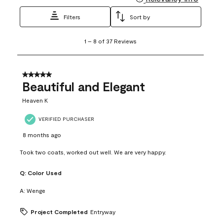
Filters
Sort by
1
1
–
8 of 37
Reviews
to
8
of
37
5 out of 5 stars.
Reviews
Beautiful and Elegant
.
Heaven K
VERIFIED PURCHASER
8 months ago
Took two coats, worked out well. We are very happy.
Q:
Color Used
A:
Wenge
Project Completed
Entryway