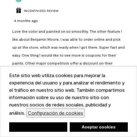
INCENTIVIZED REVIEW
4 months ago
Love the color and painted on so smoothly. The other feature I
like about Benjamin Moore, I was able to order online and pick
up at the store, which was ready when I got there. Super fast and
easy. One thing I would like to see more is coupons for their
paints. Other major competitors offer a discount on their
paints.
Este sitio web utiliza cookies para mejorar la
This website uses cookies to enhance user experience
experiencia del usuario y para analizar el rendimiento y
Report
Helpful?
(
0
)
(
0
)
and to analyze performance and traffic on our website.
el tráfico en nuestro sitio web. También compartimos
We also share information about your use of our site
información sobre su uso de nuestro sitio con
with our social media, advertising, and analytics
nuestros socios de redes sociales, publicidad y
Load More
partners.
análisis.
Configuración de cookies
Cookie Settings
Negar
Deny
Aceptar cookies
Accept Cookies