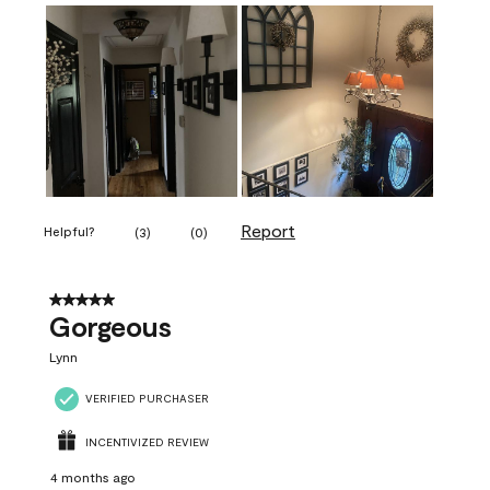
Report
Helpful?
(
3
)
(
0
)
5 out of 5 stars.
Gorgeous
Lynn
VERIFIED PURCHASER
INCENTIVIZED REVIEW
4 months ago