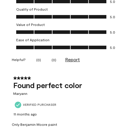
5.0
Quality of Product
Quality of Product, 5.0 out of 5
5.0
Value of Product
Value of Product, 5.0 out of 5
5.0
Ease of Application
Ease of Application, 5.0 out of 5
5.0
Report
Helpful?
(
0
)
(
0
)
5 out of 5 stars.
Found perfect color
Maryann
VERIFIED PURCHASER
11 months ago
Only Benjamin Moore paint