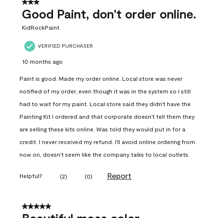
3 out of 5 stars.
Good Paint, don't order online.
KidRockPaint
VERIFIED PURCHASER
10 months ago
Paint is good. Made my order online. Local store was never
notified of my order, even though it was in the system so I still
had to wait for my paint. Local store said they didn't have the
Painting Kit I ordered and that corporate doesn't tell them they
are selling these kits online. Was told they would put in for a
credit. I never received my refund. I'll avoid online ordering from
now on, doesn't seem like the company talks to local outlets.
Report
Helpful?
(
2
)
(
0
)
5 out of 5 stars.