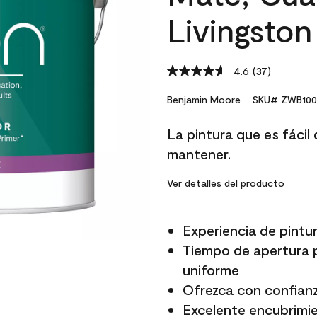
Livingsto
4.6
(37)
Read
37
Reviews.
Benjamin Moore
SKU# ZWB100
Same
page
La pintura que es fácil d
link.
mantener.
Ver detalles del producto
Experiencia de pintur
Tiempo de apertura p
uniforme
Ofrezca con confianz
Excelente encubrimi