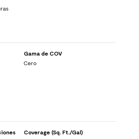
uras
Gama de COV
Cero
ciones
Coverage (Sq. Ft./Gal)