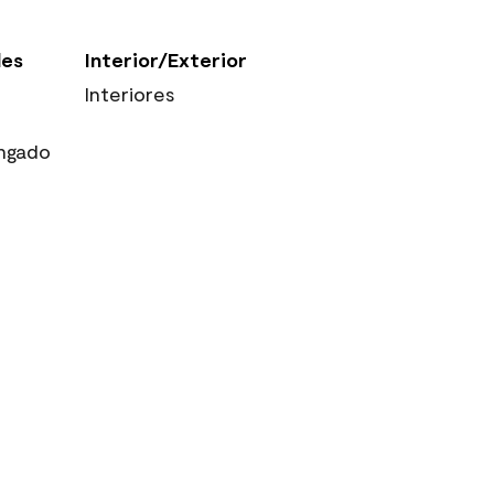
les
Interior/Exterior
Interiores
ngado