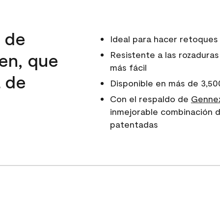
d de
Ideal para hacer retoques
en, que
Resistente a las rozaduras
más fácil
a de
Disponible en más de 3,50
e
Con el respaldo de
Gennex
inmejorable combinación d
patentadas