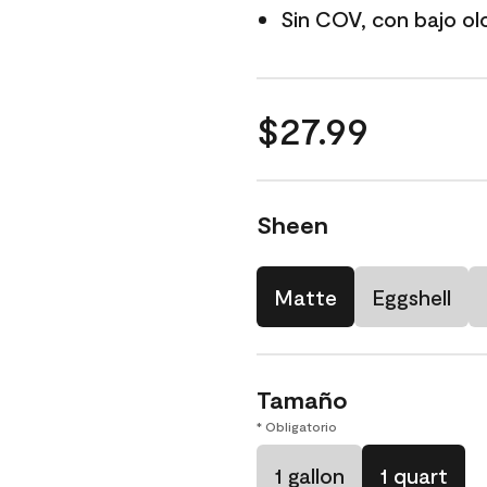
Sin COV, con bajo ol
$27.99
Sheen
Matte
Eggshell
Tamaño
* Obligatorio
1 gallon
1 quart