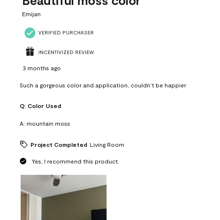
Beautiful moss color
Emijan
VERIFIED PURCHASER
INCENTIVIZED REVIEW
3 months ago
Such a gorgeous color and application, couldn’t be happier
Q:
Color Used
A:
mountain moss
Project Completed
Living Room
Yes, I recommend this product.