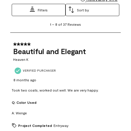
Filters
Sort by
1
1
–
8 of 37
Reviews
to
8
of
37
5 out of 5 stars.
Reviews
Beautiful and Elegant
.
Heaven K
VERIFIED PURCHASER
8 months ago
Took two coats, worked out well. We are very happy.
Q:
Color Used
A:
Wenge
Project Completed
Entryway