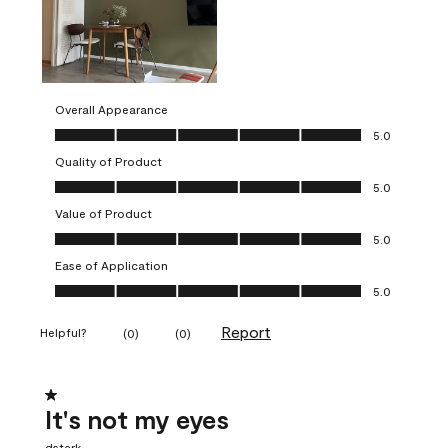
Overall Appearance
Overall Appearance, 5.0 out of 5
5.0
Quality of Product
Quality of Product, 5.0 out of 5
5.0
Value of Product
Value of Product, 5.0 out of 5
5.0
Ease of Application
Ease of Application, 5.0 out of 5
5.0
Report
Helpful?
(
0
)
(
0
)
1 out of 5 stars.
It's not my eyes
dstark