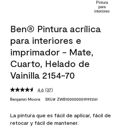
Ben® Pintura acrílica
para interiores e
imprimador - Mate,
Cuarto, Helado de
Vainilla 2154-70
4.6
(37)
Read
37
Benjamin Moore
SKU# ZWB100000001999261
Reviews.
Same
page
La pintura que es fácil de aplicar, fácil de
link.
retocar y fácil de mantener.