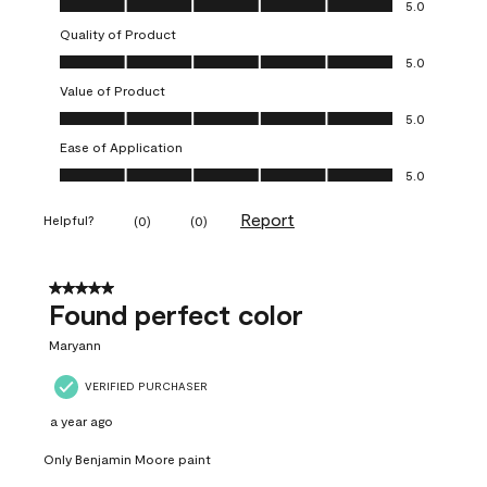
5.0
Quality of Product
Quality of Product, 5.0 out of 5
5.0
Value of Product
Value of Product, 5.0 out of 5
5.0
Ease of Application
Ease of Application, 5.0 out of 5
5.0
Report
Helpful?
(
0
)
(
0
)
5 out of 5 stars.
Found perfect color
Maryann
VERIFIED PURCHASER
a year ago
Only Benjamin Moore paint