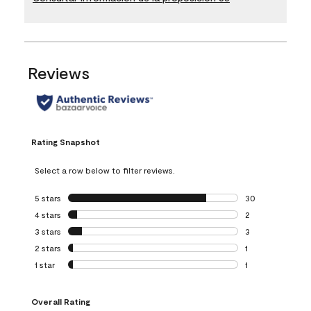
Reviews
Rating Snapshot
Select a row below to filter reviews.
5 stars
stars
30
30 reviews with 5
4 stars
stars
2
2 reviews with 4 
3 stars
stars
3
3 reviews with 3 
2 stars
stars
1
1 review with 2 st
1 star
stars
1
1 review with 1 sta
Overall Rating