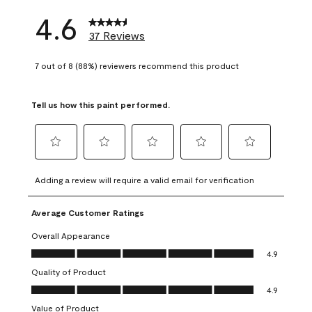
4.6
37 Reviews
7 out of 8 (88%) reviewers recommend this product
Tell us how this paint performed.
Select
Select
Select
Select
Select
to
to
to
to
to
Adding a review will require a valid email for verification
rate
rate
rate
rate
rate
the
the
the
the
the
Average Customer Ratings
item
item
item
item
item
with
with
with
with
with
Overall Appearance
1
2
3
4
5
Overall Appearance, 4.9 out of 5
4.9
star.
stars.
stars.
stars.
stars.
Quality of Product
This
This
This
This
This
Quality of Product, 4.9 out of 5
action
action
action
action
action
4.9
will
will
will
will
will
Value of Product