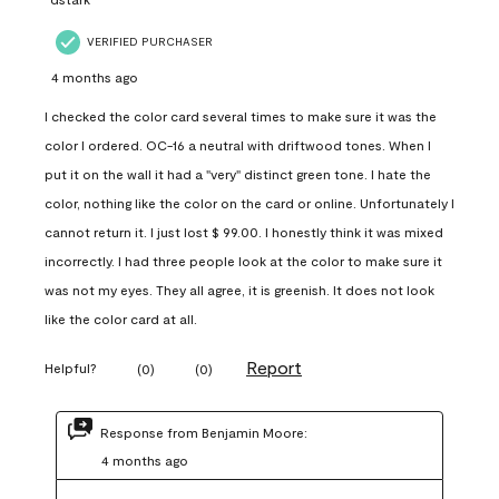
VERIFIED PURCHASER
4 months ago
I checked the color card several times to make sure it was the
color I ordered. OC-16 a neutral with driftwood tones. When I
put it on the wall it had a "very" distinct green tone. I hate the
color, nothing like the color on the card or online. Unfortunately I
cannot return it. I just lost $ 99.00. I honestly think it was mixed
incorrectly. I had three people look at the color to make sure it
was not my eyes. They all agree, it is greenish. It does not look
like the color card at all.
Report
Helpful?
(
0
)
(
0
)
Response from Benjamin Moore:
4 months ago