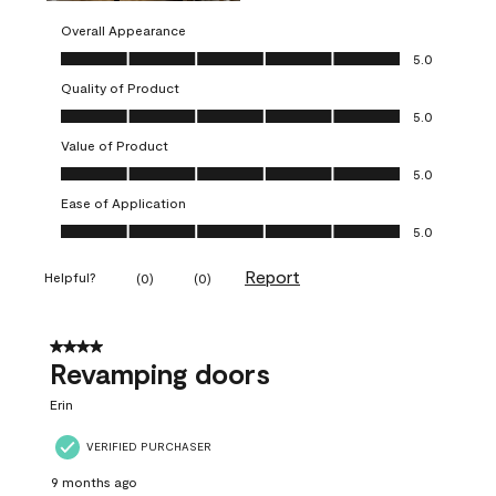
Overall Appearance
Overall Appearance, 5.0 out of 5
5.0
Quality of Product
Quality of Product, 5.0 out of 5
5.0
Value of Product
Value of Product, 5.0 out of 5
5.0
Ease of Application
Ease of Application, 5.0 out of 5
5.0
Report
Helpful?
(
0
)
(
0
)
4 out of 5 stars.
Revamping doors
Erin
VERIFIED PURCHASER
9 months ago