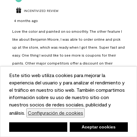
INCENTIVIZED REVIEW
4 months ago
Love the color and painted on so smoothly. The other feature I
like about Benjamin Moore, I was able to order online and pick
up at the store, which was ready when I got there. Super fast and
easy. One thing I would like to see more is coupons for their
paints. Other major competitors offer a discount on their
paints.
Este sitio web utiliza cookies para mejorar la
This website uses cookies to enhance user experience
experiencia del usuario y para analizar el rendimiento y
Report
Helpful?
(
0
)
(
0
)
and to analyze performance and traffic on our website.
el tráfico en nuestro sitio web. También compartimos
We also share information about your use of our site
información sobre su uso de nuestro sitio con
with our social media, advertising, and analytics
nuestros socios de redes sociales, publicidad y
Load More
partners.
análisis.
Configuración de cookies
Cookie Settings
Negar
Deny
Aceptar cookies
Accept Cookies