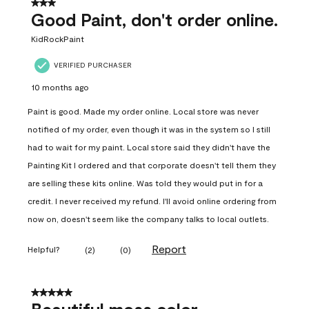
3 out of 5 stars.
Good Paint, don't order online.
KidRockPaint
VERIFIED PURCHASER
10 months ago
Paint is good. Made my order online. Local store was never
notified of my order, even though it was in the system so I still
had to wait for my paint. Local store said they didn't have the
Painting Kit I ordered and that corporate doesn't tell them they
are selling these kits online. Was told they would put in for a
credit. I never received my refund. I'll avoid online ordering from
now on, doesn't seem like the company talks to local outlets.
Report
Helpful?
(
2
)
(
0
)
5 out of 5 stars.