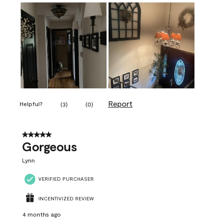
Report
Helpful?
(
3
)
(
0
)
5 out of 5 stars.
Gorgeous
Lynn
VERIFIED PURCHASER
INCENTIVIZED REVIEW
4 months ago