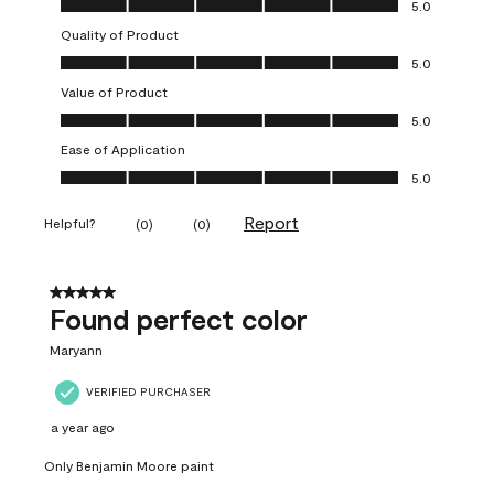
5.0
Quality of Product
Quality of Product, 5.0 out of 5
5.0
Value of Product
Value of Product, 5.0 out of 5
5.0
Ease of Application
Ease of Application, 5.0 out of 5
5.0
Report
Helpful?
(
0
)
(
0
)
5 out of 5 stars.
Found perfect color
Maryann
VERIFIED PURCHASER
a year ago
Only Benjamin Moore paint