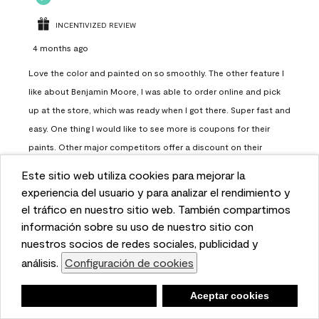
INCENTIVIZED REVIEW
4 months ago
Love the color and painted on so smoothly. The other feature I
like about Benjamin Moore, I was able to order online and pick
up at the store, which was ready when I got there. Super fast and
easy. One thing I would like to see more is coupons for their
paints. Other major competitors offer a discount on their
paints.
Este sitio web utiliza cookies para mejorar la
This website uses cookies to enhance user experience
experiencia del usuario y para analizar el rendimiento y
Report
Helpful?
(
0
)
(
0
)
and to analyze performance and traffic on our website.
el tráfico en nuestro sitio web. También compartimos
We also share information about your use of our site
información sobre su uso de nuestro sitio con
with our social media, advertising, and analytics
nuestros socios de redes sociales, publicidad y
Load More
partners.
análisis.
Configuración de cookies
Cookie Settings
Negar
Deny
Aceptar cookies
Accept Cookies