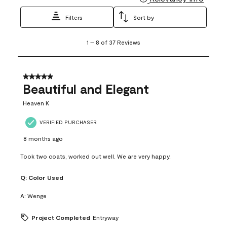
Filters
Sort by
1
1
–
8 of 37
Reviews
to
8
of
37
5 out of 5 stars.
Reviews
Beautiful and Elegant
.
Heaven K
VERIFIED PURCHASER
8 months ago
Took two coats, worked out well. We are very happy.
Q:
Color Used
A:
Wenge
Project Completed
Entryway