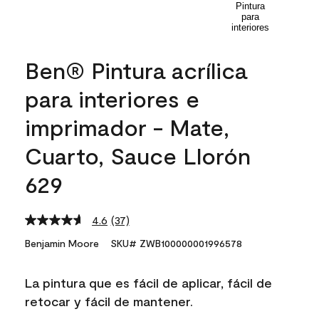
Ben® Pintura acrílica
para interiores e
imprimador - Mate,
Cuarto, Sauce Llorón
629
4.6
(37)
Read
37
Benjamin Moore
SKU# ZWB100000001996578
Reviews.
Same
page
La pintura que es fácil de aplicar, fácil de
link.
retocar y fácil de mantener.