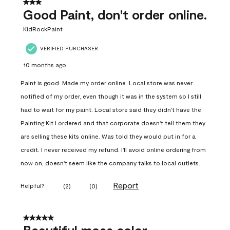
3 out of 5 stars.
Good Paint, don't order online.
KidRockPaint
VERIFIED PURCHASER
10 months ago
Paint is good. Made my order online. Local store was never
notified of my order, even though it was in the system so I still
had to wait for my paint. Local store said they didn't have the
Painting Kit I ordered and that corporate doesn't tell them they
are selling these kits online. Was told they would put in for a
credit. I never received my refund. I'll avoid online ordering from
now on, doesn't seem like the company talks to local outlets.
Report
Helpful?
(
2
)
(
0
)
5 out of 5 stars.