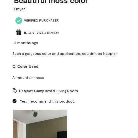
Beautiful moss color
Emijan
VERIFIED PURCHASER
INCENTIVIZED REVIEW
3 months ago
Such a gorgeous color and application, couldn’t be happier
Q:
Color Used
A:
mountain moss
Project Completed
Living Room
Yes, I recommend this product.