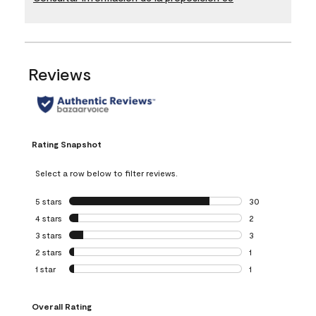
Reviews
Rating Snapshot
Select a row below to filter reviews.
5 stars
stars
30
30 reviews with 5
4 stars
stars
2
2 reviews with 4 
3 stars
stars
3
3 reviews with 3 
2 stars
stars
1
1 review with 2 st
1 star
stars
1
1 review with 1 sta
Overall Rating