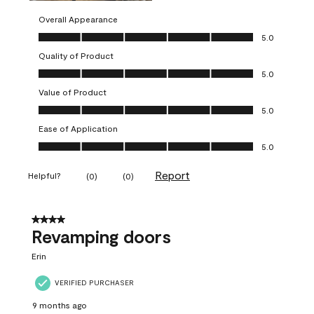
Overall Appearance
Overall Appearance, 5.0 out of 5
5.0
Quality of Product
Quality of Product, 5.0 out of 5
5.0
Value of Product
Value of Product, 5.0 out of 5
5.0
Ease of Application
Ease of Application, 5.0 out of 5
5.0
Report
Helpful?
(
0
)
(
0
)
4 out of 5 stars.
Revamping doors
Erin
VERIFIED PURCHASER
9 months ago