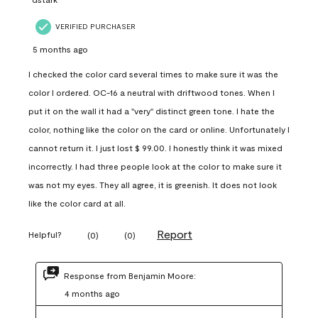
VERIFIED PURCHASER
5 months ago
I checked the color card several times to make sure it was the
color I ordered. OC-16 a neutral with driftwood tones. When I
put it on the wall it had a "very" distinct green tone. I hate the
color, nothing like the color on the card or online. Unfortunately I
cannot return it. I just lost $ 99.00. I honestly think it was mixed
incorrectly. I had three people look at the color to make sure it
was not my eyes. They all agree, it is greenish. It does not look
like the color card at all.
Report
Helpful?
(
0
)
(
0
)
Response from Benjamin Moore:
4 months ago