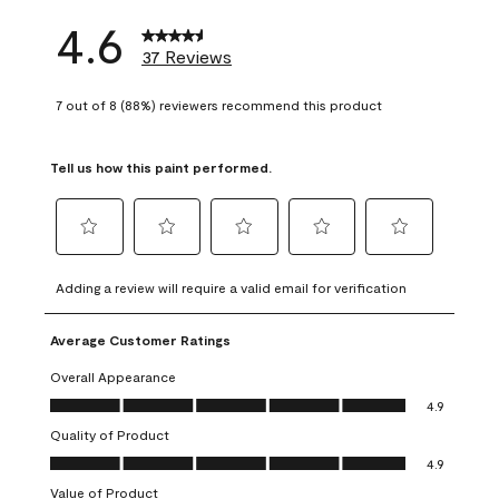
4.6
37 Reviews
7 out of 8 (88%) reviewers recommend this product
Tell us how this paint performed.
Select
Select
Select
Select
Select
to
to
to
to
to
Adding a review will require a valid email for verification
rate
rate
rate
rate
rate
the
the
the
the
the
Average Customer Ratings
item
item
item
item
item
with
with
with
with
with
Overall Appearance
1
2
3
4
5
Overall Appearance, 4.9 out of 5
4.9
star.
stars.
stars.
stars.
stars.
Quality of Product
This
This
This
This
This
Quality of Product, 4.9 out of 5
action
action
action
action
action
4.9
will
will
will
will
will
Value of Product