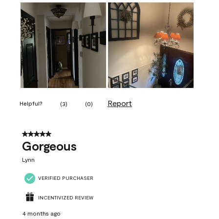
Report
Helpful?
(
3
)
(
0
)
5 out of 5 stars.
Gorgeous
Lynn
VERIFIED PURCHASER
INCENTIVIZED REVIEW
4 months ago