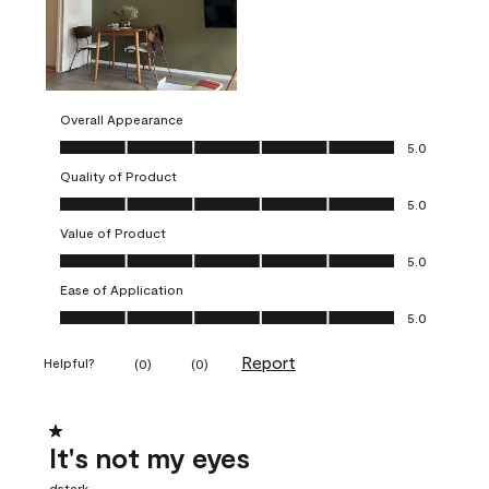
Overall Appearance
Overall Appearance, 5.0 out of 5
5.0
Quality of Product
Quality of Product, 5.0 out of 5
5.0
Value of Product
Value of Product, 5.0 out of 5
5.0
Ease of Application
Ease of Application, 5.0 out of 5
5.0
Report
Helpful?
(
0
)
(
0
)
1 out of 5 stars.
It's not my eyes
dstark