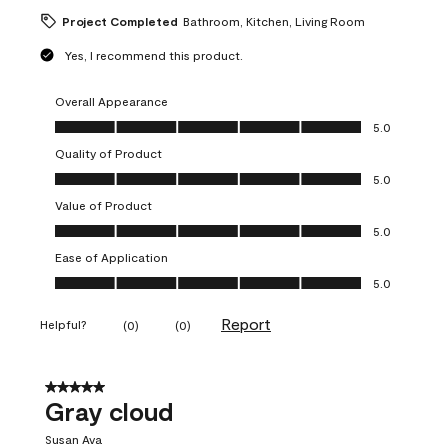
Project Completed
Bathroom, Kitchen, Living Room
Yes, I recommend this product.
Overall Appearance
Overall Appearance, 5.0 out of 5
5.0
Quality of Product
Quality of Product, 5.0 out of 5
5.0
Value of Product
Value of Product, 5.0 out of 5
5.0
Ease of Application
Ease of Application, 5.0 out of 5
5.0
Report
Helpful?
(
0
)
(
0
)
5 out of 5 stars.
Gray cloud
Susan Ava