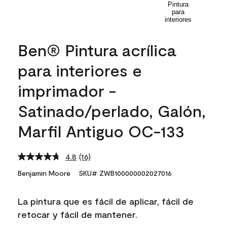
Ben® Pintura acrílica
para interiores e
imprimador -
Satinado/perlado, Galón,
Marfil Antiguo OC-133
4.8
(16)
Read
16
Benjamin Moore
SKU# ZWB100000002027016
Reviews.
Same
page
La pintura que es fácil de aplicar, fácil de
link.
retocar y fácil de mantener.