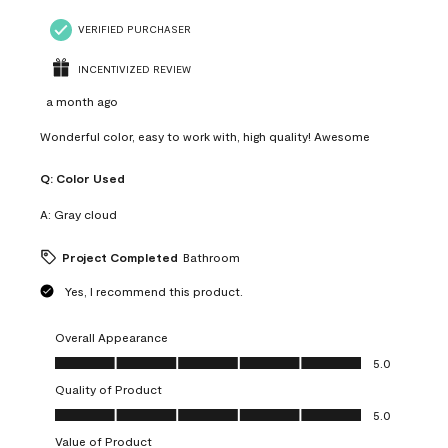
VERIFIED PURCHASER
INCENTIVIZED REVIEW
a month ago
Wonderful color, easy to work with, high quality! Awesome
Q:
Color Used
A:
Gray cloud
Project Completed
Bathroom
Yes, I recommend this product.
Overall Appearance
Overall Appearance, 5.0 out of 5
5.0
Quality of Product
Quality of Product, 5.0 out of 5
5.0
Value of Product