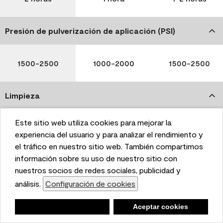
Presión de pulverización de aplicación (PSI)
1500-2500
1000-2000
1500-2500
Limpieza
Este sitio web utiliza cookies para mejorar la
This website uses cookies to enhance user experience
experiencia del usuario y para analizar el rendimiento y
and to analyze performance and traffic on our website.
el tráfico en nuestro sitio web. También compartimos
Agua y jabón
Agua y jabón
Agua y jabón
We also share information about your use of our site
información sobre su uso de nuestro sitio con
with our social media, advertising, and analytics
nuestros socios de redes sociales, publicidad y
partners.
análisis.
Configuración de cookies
Cookie Settings
Tenga en cuenta que no todos los productos Benjamin
Negar
Deny
Aceptar cookies
Accept Cookies
Moore & Co. están disponibles en todas las áreas debido
a las reglamentaciones en materia de COV. Consulte con