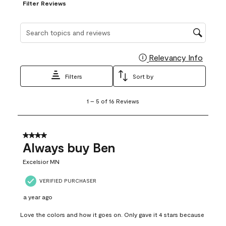
Filter Reviews
Search topics and reviews search region
Relevancy Info
Display
Filters
Sort by
1
1
–
5 of 16
Reviews
to
5
of
16
4 out of 5 stars.
Reviews
Always buy Ben
.
Excelsior MN
VERIFIED PURCHASER
a year ago
Love the colors and how it goes on. Only gave it 4 stars because