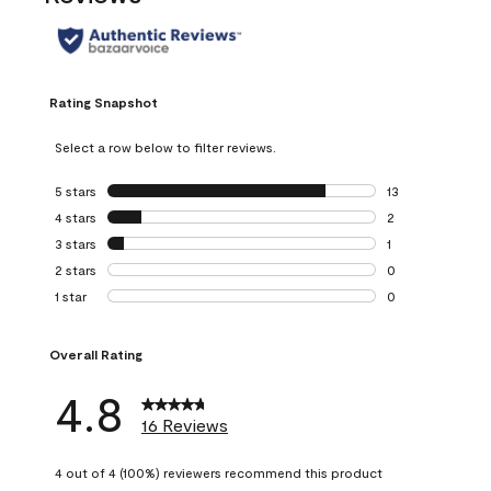
Rating Snapshot
Select a row below to filter reviews.
5 stars
stars
13
13 reviews with 5
4 stars
stars
2
2 reviews with 4 
3 stars
stars
1
1 review with 3 st
2 stars
stars
0
0 reviews with 2 
1 star
stars
0
0 reviews with 1 s
Overall Rating
4.8
16 Reviews
4 out of 4 (100%) reviewers recommend this product