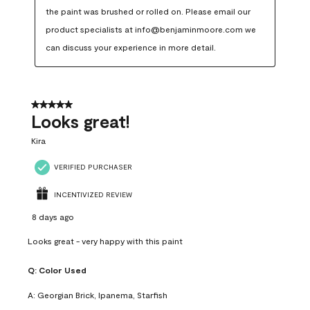
the paint was brushed or rolled on. Please email our 
product specialists at info@benjaminmoore.com we 
can discuss your experience in more detail.
5 out of 5 stars.
Looks great!
Kira
VERIFIED PURCHASER
INCENTIVIZED REVIEW
8 days ago
Looks great - very happy with this paint
Q:
Color Used
A:
Georgian Brick, Ipanema, Starfish