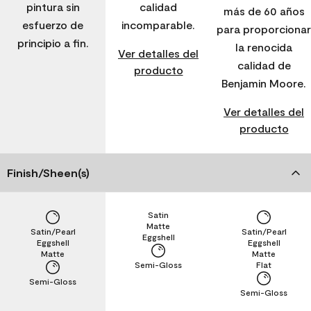
pintura sin
calidad
más de 60 años
esfuerzo de
incomparable.
para proporcionar
principio a fin.
la renocida
Ver detalles del
calidad de
producto
Benjamin Moore.
Ver detalles del
producto
Finish/Sheen(s)
Satin
Matte
Satin/Pearl
Satin/Pearl
Eggshell
Eggshell
Eggshell
Matte
Matte
Semi-Gloss
Flat
Semi-Gloss
Semi-Gloss