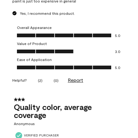
paint is just too expensive in general
Yes, I recommend this product.
Overall Appearance
Overall Appearance, 5.0 out of 5
5.0
Value of Product
Value of Product, 3.0 out of 5
3.0
Ease of Application
Ease of Application, 5.0 out of 5
5.0
Report
Helpful?
(
2
)
(
0
)
3 out of 5 stars.
Quality color, average
coverage
Anonymous
VERIFIED PURCHASER