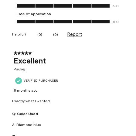
Value of Product, 5.0 out of 5
5.0
Ease of Application
Ease of Application, 5.0 out of 5
5.0
Report
Helpful?
(
0
)
(
0
)
5 out of 5 stars.
Excellent
Pauliej
VERIFIED PURCHASER
5 months ago
Exactly what I wanted
Q:
Color Used
A:
Diamond blue