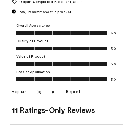
Project Completed
Basement, Stairs
Yes, I recommend this product.
Overall Appearance
Overall Appearance, 5.0 out of 5
5.0
Quality of Product
Quality of Product, 5.0 out of 5
5.0
Value of Product
Value of Product, 5.0 out of 5
5.0
Ease of Application
Ease of Application, 5.0 out of 5
5.0
Report
Helpful?
(
0
)
(
0
)
11 Ratings-Only Reviews