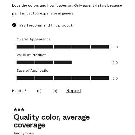
Love the colors and how it goes on. Only gave it 4 stars because
paint is just too expensive in general
Yes, I recommend this product.
Overall Appearance
Overall Appearance, 5.0 out of 5
5.0
Value of Product
Value of Product, 3.0 out of 5
3.0
Ease of Application
Ease of Application, 5.0 out of 5
5.0
Report
Helpful?
(
2
)
(
0
)
3 out of 5 stars.
Quality color, average
coverage
Anonymous