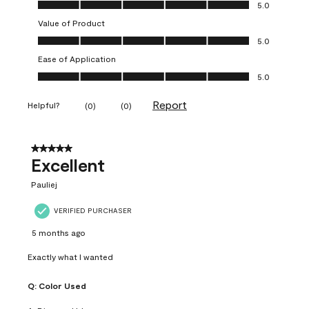
Quality of Product, 5.0 out of 5
5.0
Value of Product
Value of Product, 5.0 out of 5
5.0
Ease of Application
Ease of Application, 5.0 out of 5
5.0
Report
Helpful?
(
0
)
(
0
)
5 out of 5 stars.
Excellent
Pauliej
VERIFIED PURCHASER
5 months ago
Exactly what I wanted
Q:
Color Used