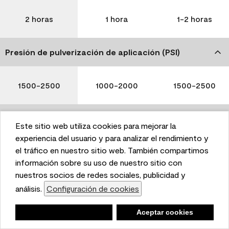
2 horas
1 hora
1-2 horas
Presión de pulverización de aplicación (PSI)
1500-2500
1000-2000
1500-2500
Limpieza
Este sitio web utiliza cookies para mejorar la
This website uses cookies to enhance user experience
experiencia del usuario y para analizar el rendimiento y
and to analyze performance and traffic on our website.
el tráfico en nuestro sitio web. También compartimos
We also share information about your use of our site
información sobre su uso de nuestro sitio con
with our social media, advertising, and analytics
nuestros socios de redes sociales, publicidad y
Agua y jabón
Agua y jabón
Agua y jabón
partners.
análisis.
Configuración de cookies
Cookie Settings
Negar
Deny
Aceptar cookies
Accept Cookies
Tenga en cuenta que no todos los productos Benjamin