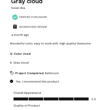
Gray cloud
Susan Ava
VERIFIED PURCHASER
INCENTIVIZED REVIEW
a month ago
Wonderful color, easy to work with, high quality! Awesome
Q:
Color Used
A:
Gray cloud
Project Completed
Bathroom
Yes, I recommend this product.
Overall Appearance
Overall Appearance, 5.0 out of 5
5.0
Quality of Product