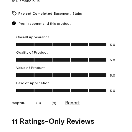
A:
Diamond blue
Project Completed
Basement, Stairs
Yes, I recommend this product.
Overall Appearance
Overall Appearance, 5.0 out of 5
5.0
Quality of Product
Quality of Product, 5.0 out of 5
5.0
Value of Product
Value of Product, 5.0 out of 5
5.0
Ease of Application
Ease of Application, 5.0 out of 5
5.0
Report
Helpful?
(
0
)
(
0
)
11 Ratings-Only Reviews