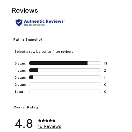
Reviews
Rating Snapshot
Select a row below to filter reviews.
5 stars
stars
13
13 reviews with 5
4 stars
stars
2
2 reviews with 4 
3 stars
stars
1
1 review with 3 st
2 stars
stars
0
0 reviews with 2 
1 star
stars
0
0 reviews with 1 s
Overall Rating
4.8
16 Reviews