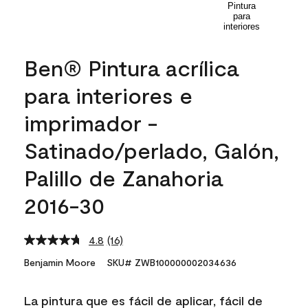
Ben® Pintura acrílica
para interiores e
imprimador -
Satinado/perlado, Galón,
Palillo de Zanahoria
2016-30
4.8
(16)
Read
16
Benjamin Moore
SKU# ZWB100000002034636
Reviews.
Same
page
La pintura que es fácil de aplicar, fácil de
link.