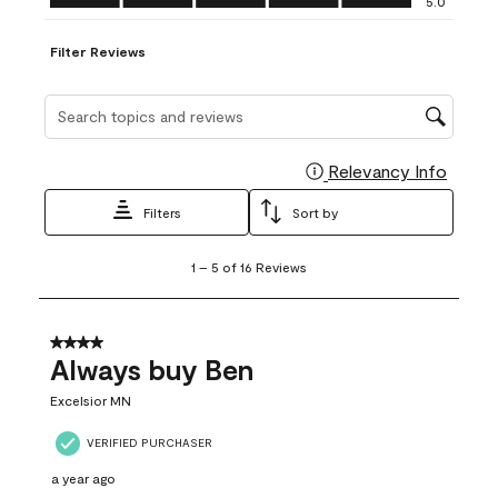
5.0
Filter Reviews
Search topics and reviews search region
Relevancy Info
Display
Filters
Sort by
1
1
–
5 of 16
Reviews
to
5
of
16
4 out of 5 stars.
Reviews
Always buy Ben
.
Excelsior MN
VERIFIED PURCHASER
a year ago