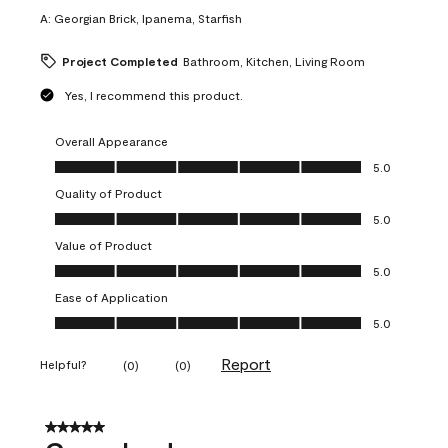
A:
Georgian Brick, Ipanema, Starfish
Project Completed
Bathroom, Kitchen, Living Room
Yes, I recommend this product.
Overall Appearance
Overall Appearance, 5.0 out of 5
5.0
Quality of Product
Quality of Product, 5.0 out of 5
5.0
Value of Product
Value of Product, 5.0 out of 5
5.0
Ease of Application
Ease of Application, 5.0 out of 5
5.0
Report
Helpful?
(
0
)
(
0
)
5 out of 5 stars.