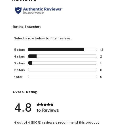
Rating Snapshot
Select a row below to filter reviews.
5 stars
stars
13
13 reviews with 5
4 stars
stars
2
2 reviews with 4 
3 stars
stars
1
1 review with 3 st
2 stars
stars
0
0 reviews with 2 
1 star
stars
0
0 reviews with 1 s
Overall Rating
4.8
16 Reviews
4 out of 4 (100%) reviewers recommend this product