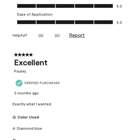
Value of Product, 5.0 out of 5
5.0
Ease of Application
Ease of Application, 5.0 out of 5
5.0
Report
Helpful?
(
0
)
(
0
)
5 out of 5 stars.
Excellent
Pauliej
VERIFIED PURCHASER
5 months ago
Exactly what I wanted
Q:
Color Used
A:
Diamond blue