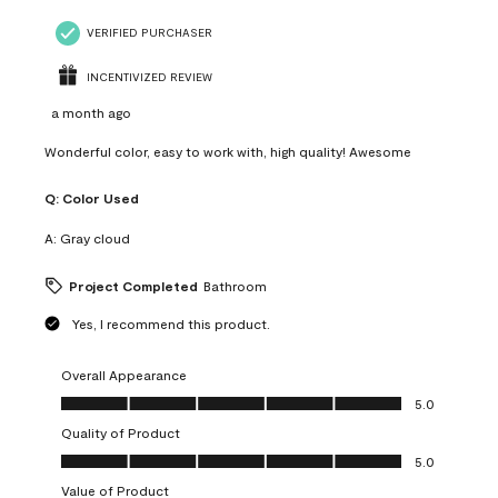
VERIFIED PURCHASER
INCENTIVIZED REVIEW
a month ago
Wonderful color, easy to work with, high quality! Awesome
Q:
Color Used
A:
Gray cloud
Project Completed
Bathroom
Yes, I recommend this product.
Overall Appearance
Overall Appearance, 5.0 out of 5
5.0
Quality of Product
Quality of Product, 5.0 out of 5
5.0
Value of Product