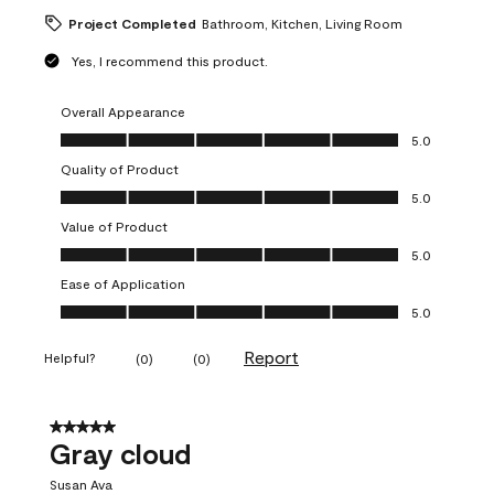
Project Completed
Bathroom, Kitchen, Living Room
Yes, I recommend this product.
Overall Appearance
Overall Appearance, 5.0 out of 5
5.0
Quality of Product
Quality of Product, 5.0 out of 5
5.0
Value of Product
Value of Product, 5.0 out of 5
5.0
Ease of Application
Ease of Application, 5.0 out of 5
5.0
Report
Helpful?
(
0
)
(
0
)
5 out of 5 stars.
Gray cloud
Susan Ava