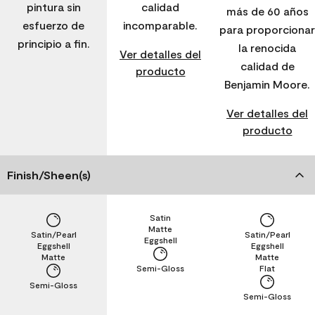
pintura sin
calidad
más de 60 años
esfuerzo de
incomparable.
para proporcionar
principio a fin.
la renocida
Ver detalles del
calidad de
producto
Benjamin Moore.
Ver detalles del
producto
Finish/Sheen(s)
Satin
Matte
Satin/Pearl
Satin/Pearl
Eggshell
Eggshell
Eggshell
Matte
Matte
Semi-Gloss
Flat
Semi-Gloss
Semi-Gloss