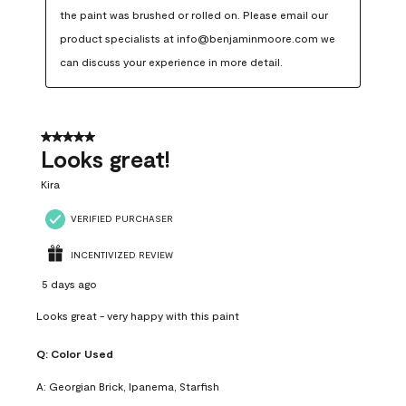
the paint was brushed or rolled on. Please email our 
product specialists at info@benjaminmoore.com we 
can discuss your experience in more detail.
5 out of 5 stars.
Looks great!
Kira
VERIFIED PURCHASER
INCENTIVIZED REVIEW
5 days ago
Looks great - very happy with this paint
Q:
Color Used
A:
Georgian Brick, Ipanema, Starfish