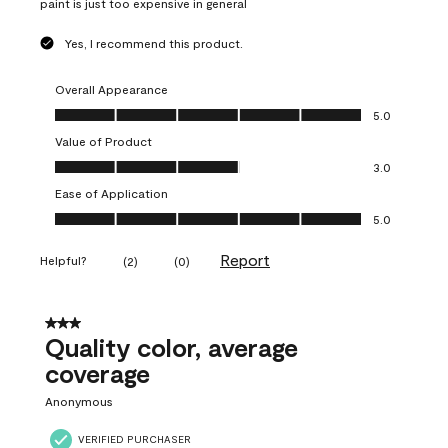
paint is just too expensive in general
Yes, I recommend this product.
Overall Appearance
Overall Appearance, 5.0 out of 5
5.0
Value of Product
Value of Product, 3.0 out of 5
3.0
Ease of Application
Ease of Application, 5.0 out of 5
5.0
Report
Helpful?
(
2
)
(
0
)
3 out of 5 stars.
Quality color, average
coverage
Anonymous
VERIFIED PURCHASER