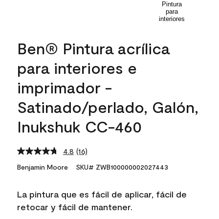
Ben® Pintura acrílica
para interiores e
imprimador -
Satinado/perlado, Galón,
Inukshuk CC-460
4.8
(16)
Read
16
Benjamin Moore
SKU# ZWB100000002027443
Reviews.
Same
page
La pintura que es fácil de aplicar, fácil de
link.
retocar y fácil de mantener.