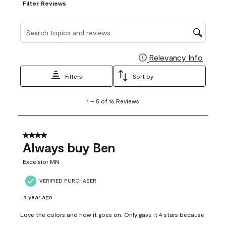
Filter Reviews
Search topics and reviews search region
Relevancy Info
Display
Filters
Sort by
1
1
–
5 of 16
Reviews
to
5
of
16
4 out of 5 stars.
Reviews
Always buy Ben
.
Excelsior MN
VERIFIED PURCHASER
a year ago
Love the colors and how it goes on. Only gave it 4 stars because