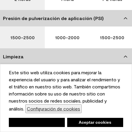
Presión de pulverización de aplicación (PSI)
1500-2500
1000-2000
1500-2500
Limpieza
Este sitio web utiliza cookies para mejorar la
This website uses cookies to enhance user experience
experiencia del usuario y para analizar el rendimiento y
and to analyze performance and traffic on our website.
el tráfico en nuestro sitio web. También compartimos
Agua y jabón
Agua y jabón
Agua y jabón
We also share information about your use of our site
información sobre su uso de nuestro sitio con
with our social media, advertising, and analytics
nuestros socios de redes sociales, publicidad y
partners.
análisis.
Configuración de cookies
Cookie Settings
Tenga en cuenta que no todos los productos Benjamin
Negar
Deny
Aceptar cookies
Accept Cookies
Moore & Co. están disponibles en todas las áreas debido
a las reglamentaciones en materia de COV. Consulte con