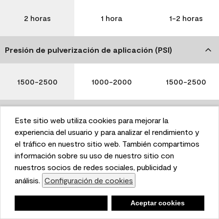
2 horas
1 hora
1-2 horas
Presión de pulverización de aplicación (PSI)
1500-2500
1000-2000
1500-2500
Limpieza
Este sitio web utiliza cookies para mejorar la
This website uses cookies to enhance user experience
experiencia del usuario y para analizar el rendimiento y
and to analyze performance and traffic on our website.
el tráfico en nuestro sitio web. También compartimos
We also share information about your use of our site
información sobre su uso de nuestro sitio con
with our social media, advertising, and analytics
nuestros socios de redes sociales, publicidad y
Agua y jabón
Agua y jabón
Agua y jabón
partners.
análisis.
Configuración de cookies
Cookie Settings
Negar
Deny
Aceptar cookies
Accept Cookies
Tenga en cuenta que no todos los productos Benjamin