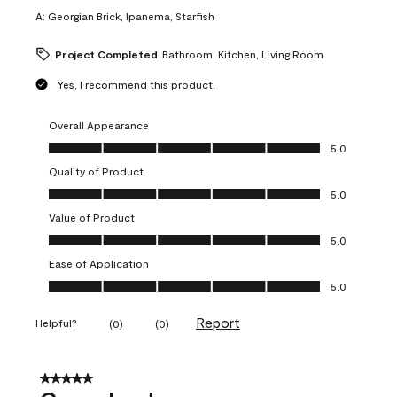
A:
Georgian Brick, Ipanema, Starfish
Project Completed
Bathroom, Kitchen, Living Room
Yes, I recommend this product.
Overall Appearance
Overall Appearance, 5.0 out of 5
5.0
Quality of Product
Quality of Product, 5.0 out of 5
5.0
Value of Product
Value of Product, 5.0 out of 5
5.0
Ease of Application
Ease of Application, 5.0 out of 5
5.0
Report
Helpful?
(
0
)
(
0
)
5 out of 5 stars.