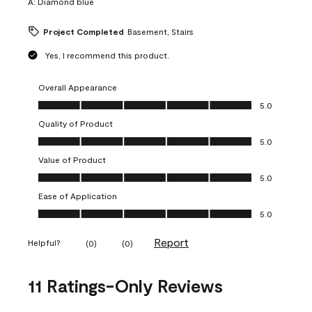
A:
Diamond blue
Project Completed
Basement, Stairs
Yes, I recommend this product.
Overall Appearance
Overall Appearance, 5.0 out of 5
5.0
Quality of Product
Quality of Product, 5.0 out of 5
5.0
Value of Product
Value of Product, 5.0 out of 5
5.0
Ease of Application
Ease of Application, 5.0 out of 5
5.0
Report
Helpful?
(
0
)
(
0
)
11 Ratings-Only Reviews