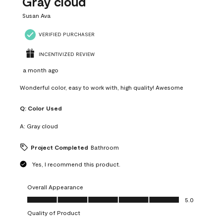
Gray cloud
Susan Ava
VERIFIED PURCHASER
INCENTIVIZED REVIEW
a month ago
Wonderful color, easy to work with, high quality! Awesome
Q:
Color Used
A:
Gray cloud
Project Completed
Bathroom
Yes, I recommend this product.
Overall Appearance
Overall Appearance, 5.0 out of 5
5.0
Quality of Product