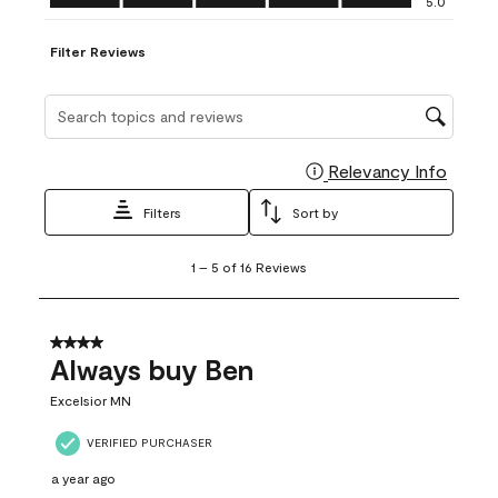
5.0
Filter Reviews
Search topics and reviews search region
Relevancy Info
Display
Filters
Sort by
1
1
–
5 of 16
Reviews
to
5
of
16
4 out of 5 stars.
Reviews
Always buy Ben
.
Excelsior MN
VERIFIED PURCHASER
a year ago