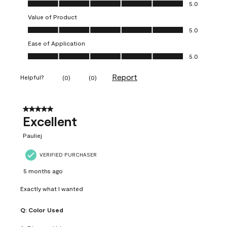
Quality of Product, 5.0 out of 5
5.0
Value of Product
Value of Product, 5.0 out of 5
5.0
Ease of Application
Ease of Application, 5.0 out of 5
5.0
Report
Helpful?
(
0
)
(
0
)
5 out of 5 stars.
Excellent
Pauliej
VERIFIED PURCHASER
5 months ago
Exactly what I wanted
Q:
Color Used