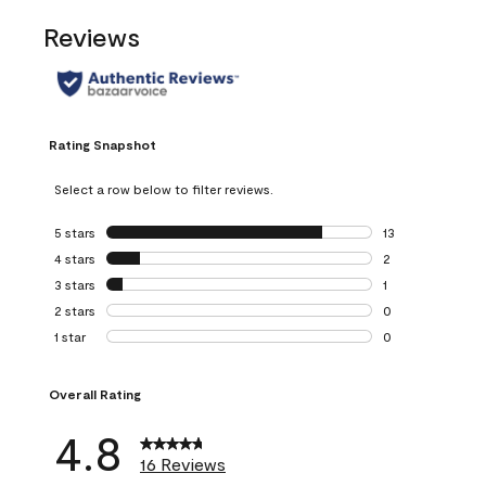
Reviews
Rating Snapshot
Select a row below to filter reviews.
5 stars
stars
13
13 reviews with 5
4 stars
stars
2
2 reviews with 4 
3 stars
stars
1
1 review with 3 st
2 stars
stars
0
0 reviews with 2 
1 star
stars
0
0 reviews with 1 s
Overall Rating
4.8
16 Reviews