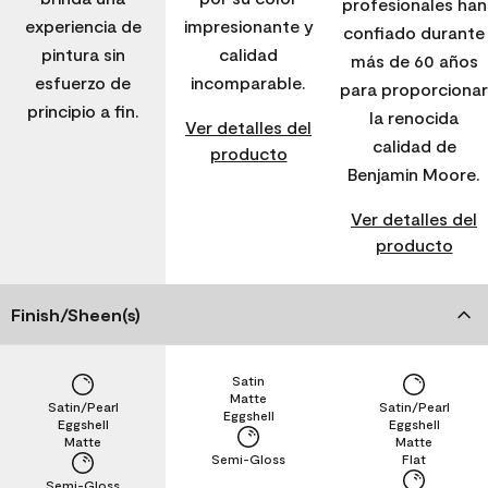
profesionales han
experiencia de
impresionante y
confiado durante
pintura sin
calidad
más de 60 años
esfuerzo de
incomparable.
para proporcionar
principio a fin.
la renocida
Ver detalles del
calidad de
producto
Benjamin Moore.
Ver detalles del
producto
Finish/Sheen(s)
Satin
Matte
Satin/Pearl
Satin/Pearl
Eggshell
Eggshell
Eggshell
Matte
Matte
Semi-Gloss
Flat
Semi-Gloss