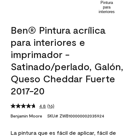
Ben® Pintura acrílica
para interiores e
imprimador -
Satinado/perlado, Galón,
Queso Cheddar Fuerte
2017-20
4.8
(16)
Read
16
Benjamin Moore
SKU# ZWB100000002035924
Reviews.
Same
page
La pintura que es fácil de aplicar, fácil de
link.