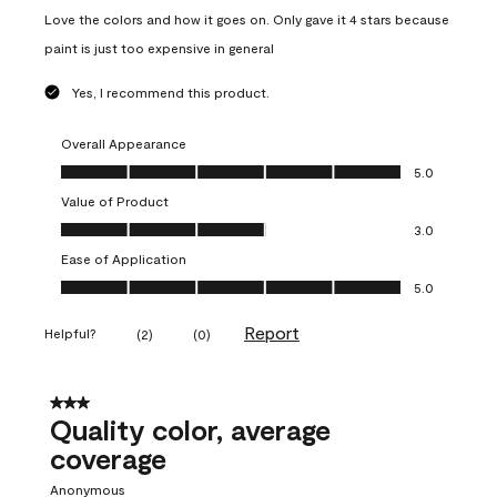
Love the colors and how it goes on. Only gave it 4 stars because
paint is just too expensive in general
Yes, I recommend this product.
Overall Appearance
Overall Appearance, 5.0 out of 5
5.0
Value of Product
Value of Product, 3.0 out of 5
3.0
Ease of Application
Ease of Application, 5.0 out of 5
5.0
Report
Helpful?
(
2
)
(
0
)
3 out of 5 stars.
Quality color, average
coverage
Anonymous