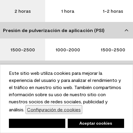
2 horas
1 hora
1-2 horas
Presión de pulverización de aplicación (PSI)
1500-2500
1000-2000
1500-2500
Limpieza
Este sitio web utiliza cookies para mejorar la
This website uses cookies to enhance user experience
experiencia del usuario y para analizar el rendimiento y
and to analyze performance and traffic on our website.
el tráfico en nuestro sitio web. También compartimos
We also share information about your use of our site
información sobre su uso de nuestro sitio con
with our social media, advertising, and analytics
nuestros socios de redes sociales, publicidad y
Agua y jabón
Agua y jabón
Agua y jabón
partners.
análisis.
Configuración de cookies
Cookie Settings
Negar
Deny
Aceptar cookies
Accept Cookies
Tenga en cuenta que no todos los productos Benjamin