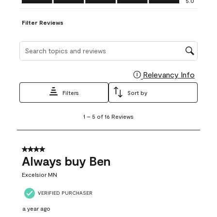
5.0
Filter Reviews
Search topics and reviews search region
Relevancy Info
Display
Filters
Sort by
1
1
–
5 of 16
Reviews
to
5
of
16
4 out of 5 stars.
Reviews
Always buy Ben
.
Excelsior MN
VERIFIED PURCHASER
a year ago