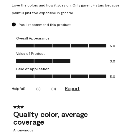
Love the colors and how it goes on. Only gave it 4 stars because
paint is just too expensive in general
Yes, I recommend this product.
Overall Appearance
Overall Appearance, 5.0 out of 5
5.0
Value of Product
Value of Product, 3.0 out of 5
3.0
Ease of Application
Ease of Application, 5.0 out of 5
5.0
Report
Helpful?
(
2
)
(
0
)
3 out of 5 stars.
Quality color, average
coverage
Anonymous