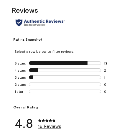
Reviews
Rating Snapshot
Select a row below to filter reviews.
5 stars
stars
13
13 reviews with 5
4 stars
stars
2
2 reviews with 4 
3 stars
stars
1
1 review with 3 st
2 stars
stars
0
0 reviews with 2 
1 star
stars
0
0 reviews with 1 s
Overall Rating
4.8
16 Reviews