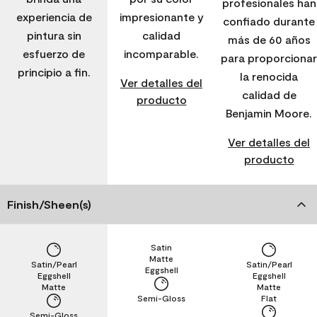
profesionales han
experiencia de
impresionante y
confiado durante
pintura sin
calidad
más de 60 años
esfuerzo de
incomparable.
para proporcionar
principio a fin.
la renocida
Ver detalles del
calidad de
producto
Benjamin Moore.
Ver detalles del
producto
Finish/Sheen(s)
Satin
Matte
Satin/Pearl
Satin/Pearl
Eggshell
Eggshell
Eggshell
Matte
Matte
Semi-Gloss
Flat
Semi-Gloss