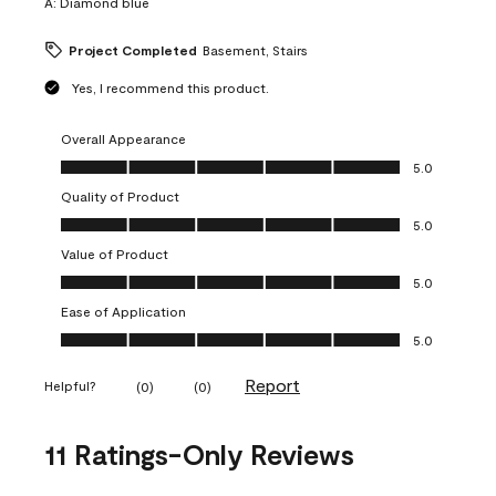
A:
Diamond blue
Project Completed
Basement, Stairs
Yes, I recommend this product.
Overall Appearance
Overall Appearance, 5.0 out of 5
5.0
Quality of Product
Quality of Product, 5.0 out of 5
5.0
Value of Product
Value of Product, 5.0 out of 5
5.0
Ease of Application
Ease of Application, 5.0 out of 5
5.0
Report
Helpful?
(
0
)
(
0
)
11 Ratings-Only Reviews