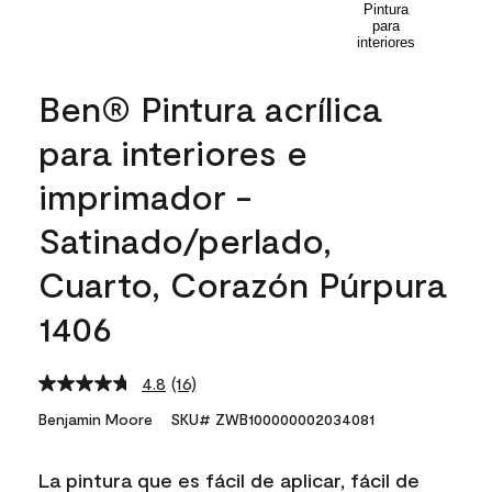
Ben® Pintura acrílica
para interiores e
imprimador -
Satinado/perlado,
Cuarto, Corazón Púrpura
1406
4.8
(16)
Read
16
Benjamin Moore
SKU# ZWB100000002034081
Reviews.
Same
page
La pintura que es fácil de aplicar, fácil de
link.