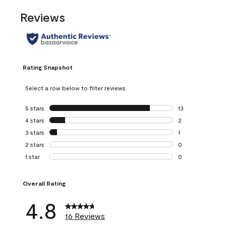
Reviews
Rating Snapshot
Select a row below to filter reviews.
5 stars
stars
13
13 reviews with 5
4 stars
stars
2
2 reviews with 4 
3 stars
stars
1
1 review with 3 st
2 stars
stars
0
0 reviews with 2 
1 star
stars
0
0 reviews with 1 s
Overall Rating
4.8
16 Reviews