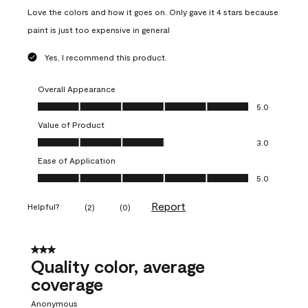
Love the colors and how it goes on. Only gave it 4 stars because
paint is just too expensive in general
Yes, I recommend this product.
Overall Appearance
Overall Appearance, 5.0 out of 5
5.0
Value of Product
Value of Product, 3.0 out of 5
3.0
Ease of Application
Ease of Application, 5.0 out of 5
5.0
Report
Helpful?
(
2
)
(
0
)
3 out of 5 stars.
Quality color, average
coverage
Anonymous