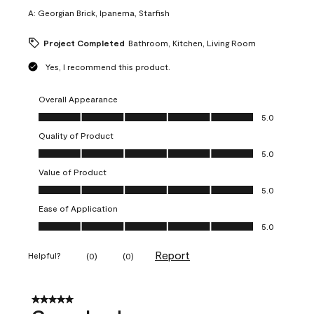
A:
Georgian Brick, Ipanema, Starfish
Project Completed
Bathroom, Kitchen, Living Room
Yes, I recommend this product.
Overall Appearance
Overall Appearance, 5.0 out of 5
5.0
Quality of Product
Quality of Product, 5.0 out of 5
5.0
Value of Product
Value of Product, 5.0 out of 5
5.0
Ease of Application
Ease of Application, 5.0 out of 5
5.0
Report
Helpful?
(
0
)
(
0
)
5 out of 5 stars.