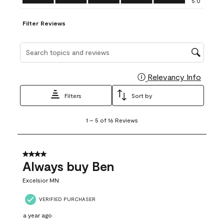
5.0
Filter Reviews
Search topics and reviews search region
Relevancy Info
Display
Filters
Sort by
1
1
–
5 of 16
Reviews
to
5
of
16
4 out of 5 stars.
Reviews
Always buy Ben
.
Excelsior MN
VERIFIED PURCHASER
a year ago