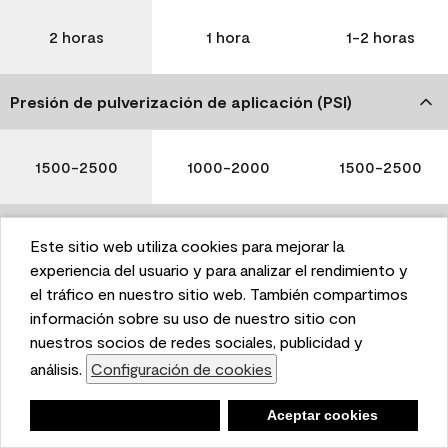
2 horas
1 hora
1-2 horas
Presión de pulverización de aplicación (PSI)
1500-2500
1000-2000
1500-2500
Limpieza
Este sitio web utiliza cookies para mejorar la
This website uses cookies to enhance user experience
experiencia del usuario y para analizar el rendimiento y
and to analyze performance and traffic on our website.
el tráfico en nuestro sitio web. También compartimos
We also share information about your use of our site
información sobre su uso de nuestro sitio con
with our social media, advertising, and analytics
nuestros socios de redes sociales, publicidad y
Agua y jabón
Agua y jabón
Agua y jabón
partners.
análisis.
Configuración de cookies
Cookie Settings
Negar
Deny
Aceptar cookies
Accept Cookies
Tenga en cuenta que no todos los productos Benjamin