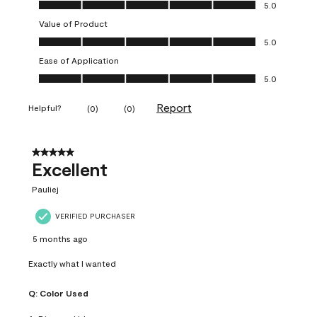
Quality of Product, 5.0 out of 5
5.0
Value of Product
Value of Product, 5.0 out of 5
5.0
Ease of Application
Ease of Application, 5.0 out of 5
5.0
Report
Helpful?
(
0
)
(
0
)
5 out of 5 stars.
Excellent
Pauliej
VERIFIED PURCHASER
5 months ago
Exactly what I wanted
Q:
Color Used