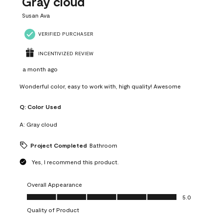
Gray cloud
Susan Ava
VERIFIED PURCHASER
INCENTIVIZED REVIEW
a month ago
Wonderful color, easy to work with, high quality! Awesome
Q:
Color Used
A:
Gray cloud
Project Completed
Bathroom
Yes, I recommend this product.
Overall Appearance
Overall Appearance, 5.0 out of 5
5.0
Quality of Product