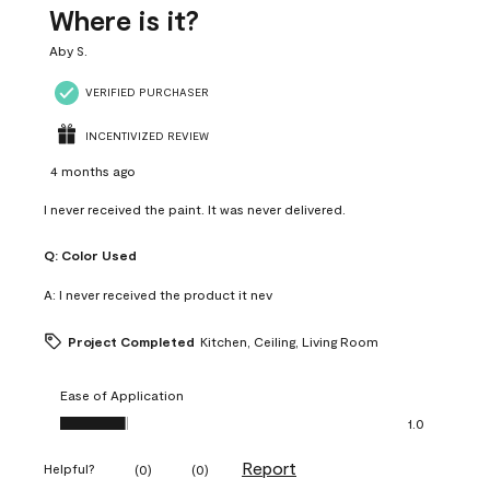
Where is it?
Aby S.
VERIFIED PURCHASER
INCENTIVIZED REVIEW
4 months ago
I never received the paint. It was never delivered.
Q:
Color Used
A:
I never received the product it nev
Project Completed
Kitchen, Ceiling, Living Room
Ease of Application
Ease of Application, 1.0 out of 5
1.0
Report
Helpful?
(
0
)
(
0
)