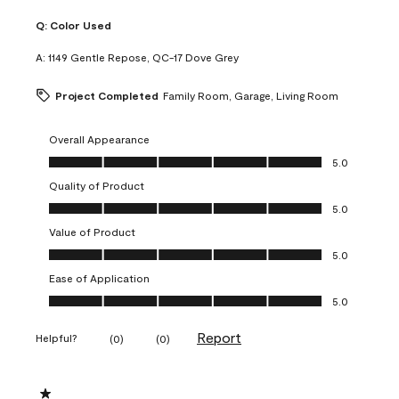
Q:
Color Used
A:
1149 Gentle Repose, QC-17 Dove Grey
Project Completed
Family Room, Garage, Living Room
Overall Appearance
Overall Appearance, 5.0 out of 5
5.0
Quality of Product
Quality of Product, 5.0 out of 5
5.0
Value of Product
Value of Product, 5.0 out of 5
5.0
Ease of Application
Ease of Application, 5.0 out of 5
5.0
Report
Helpful?
(
0
)
(
0
)
1 out of 5 stars.