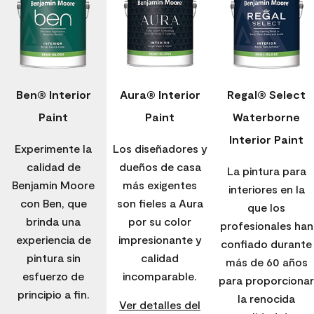
Ben® Interior
Aura® Interior
Regal® Select
Paint
Paint
Waterborne
Interior Paint
Experimente la
Los diseñadores y
calidad de
dueños de casa
La pintura para
Benjamin Moore
más exigentes
interiores en la
con Ben, que
son fieles a Aura
que los
brinda una
por su color
profesionales han
experiencia de
impresionante y
confiado durante
pintura sin
calidad
más de 60 años
esfuerzo de
incomparable.
para proporcionar
principio a fin.
la renocida
Ver detalles del