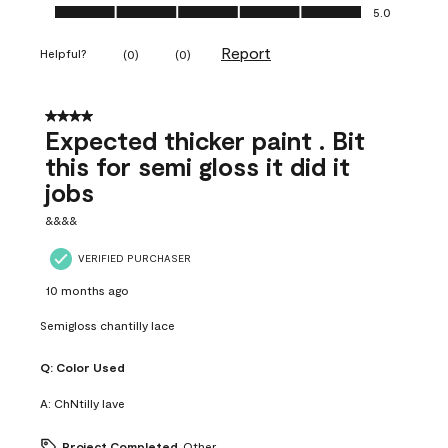
Ease of Application, 5.0 out of 5
5.0
Report
Helpful?
(
0
)
(
0
)
4 out of 5 stars.
Expected thicker paint . Bit
this for semi gloss it did it
jobs
&&&&
VERIFIED PURCHASER
10 months ago
Semigloss chantilly lace
Q:
Color Used
A:
ChNtilly lave
Project Completed
Other