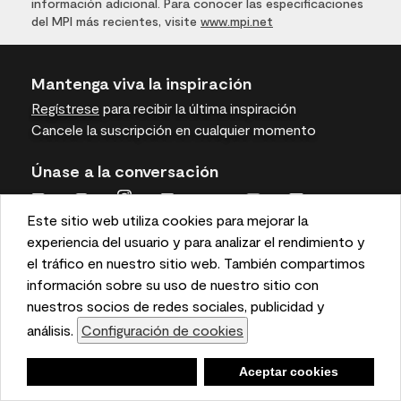
información adicional. Para conocer las especificaciones
del MPI más recientes, visite
www.mpi.net
Mantenga viva la inspiración
Regístrese
para recibir la última inspiración
Cancele la suscripción en cualquier momento
Únase a la conversación
Este sitio web utiliza cookies para mejorar la
This website uses cookies to enhance user experience
experiencia del usuario y para analizar el rendimiento y
and to analyze performance and traffic on our website.
el tráfico en nuestro sitio web. También compartimos
We also share information about your use of our site
información sobre su uso de nuestro sitio con
Benjamin Moore
with our social media, advertising, and analytics
nuestros socios de redes sociales, publicidad y
partners.
análisis.
Configuración de cookies
Cookie Settings
Para profesionales
Negar
Deny
Aceptar cookies
Accept Cookies