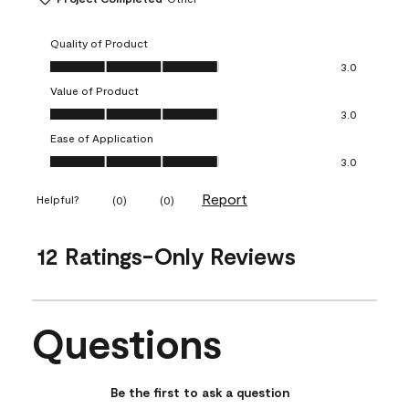
Quality of Product
Quality of Product, 3.0 out of 5
3.0
Value of Product
Value of Product, 3.0 out of 5
3.0
Ease of Application
Ease of Application, 3.0 out of 5
3.0
Report
Helpful?
(
0
)
(
0
)
12 Ratings-Only Reviews
Questions
No questions have been asked about this product.
Be the first to ask a question