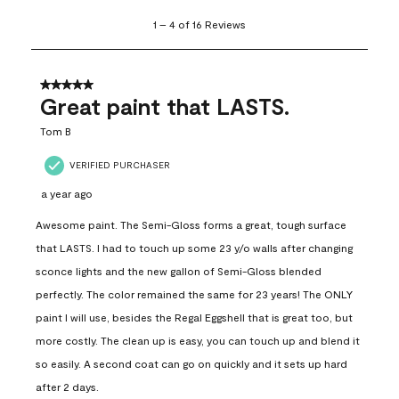
1
1
–
4 of 16
Reviews
to
4
of
16
5 out of 5 stars.
Reviews
Great paint that LASTS.
.
Tom B
VERIFIED PURCHASER
a year ago
Awesome paint. The Semi-Gloss forms a great, tough surface
that LASTS. I had to touch up some 23 y/o walls after changing
sconce lights and the new gallon of Semi-Gloss blended
perfectly. The color remained the same for 23 years! The ONLY
paint I will use, besides the Regal Eggshell that is great too, but
more costly. The clean up is easy, you can touch up and blend it
so easily. A second coat can go on quickly and it sets up hard
after 2 days.