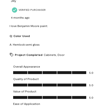
Jilly
VERIFIED PURCHASER
4 months ago
I love Benjamin Moore paint.
Q:
Color Used
A:
Hemlock semi gloss
Project Completed
Cabinets, Door
Overall Appearance
Overall Appearance, 5.0 out of 5
5.0
Quality of Product
Quality of Product, 5.0 out of 5
5.0
Value of Product
Value of Product, 5.0 out of 5
5.0
Ease of Application