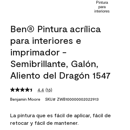
Ben® Pintura acrílica
para interiores e
imprimador -
Semibrillante, Galón,
Aliento del Dragón 1547
4.4
(16)
Read
16
Benjamin Moore
SKU# ZWB100000002022913
Reviews.
Same
page
La pintura que es fácil de aplicar, fácil de
link.
retocar y fácil de mantener.