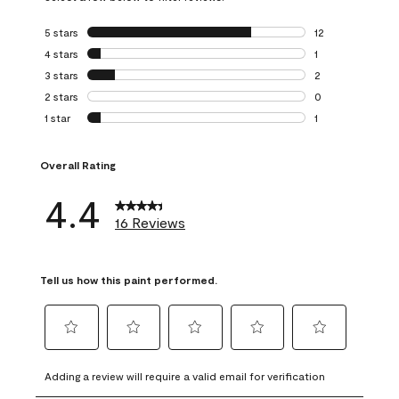
5 stars
stars
12
12 reviews with 5
4 stars
stars
1
1 review with 4 st
3 stars
stars
2
2 reviews with 3 
2 stars
stars
0
0 reviews with 2 
1 star
stars
1
1 review with 1 sta
Overall Rating
4.4
16 Reviews
Tell us how this paint performed.
Select
Select
Select
Select
Select
to
to
to
to
to
Adding a review will require a valid email for verification
rate
rate
rate
rate
rate