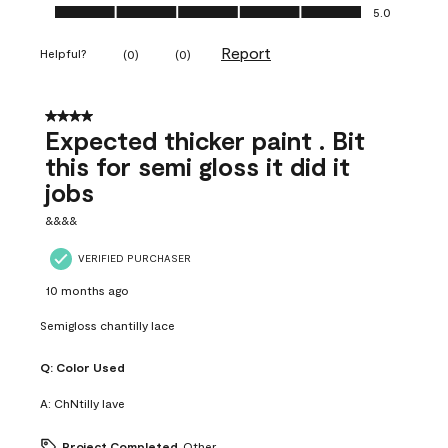
Ease of Application, 5.0 out of 5
5.0
Report
Helpful?
(
0
)
(
0
)
4 out of 5 stars.
Expected thicker paint . Bit
this for semi gloss it did it
jobs
&&&&
VERIFIED PURCHASER
10 months ago
Semigloss chantilly lace
Q:
Color Used
A:
ChNtilly lave
Project Completed
Other