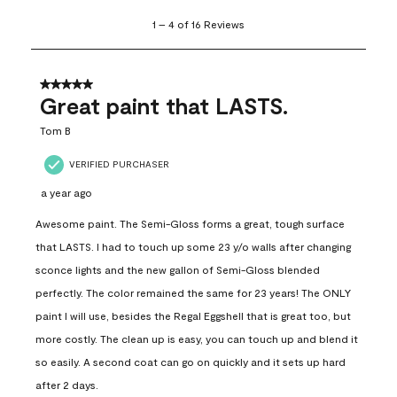
1
1
–
4 of 16
Reviews
to
4
of
16
5 out of 5 stars.
Reviews
Great paint that LASTS.
.
Tom B
VERIFIED PURCHASER
a year ago
Awesome paint. The Semi-Gloss forms a great, tough surface
that LASTS. I had to touch up some 23 y/o walls after changing
sconce lights and the new gallon of Semi-Gloss blended
perfectly. The color remained the same for 23 years! The ONLY
paint I will use, besides the Regal Eggshell that is great too, but
more costly. The clean up is easy, you can touch up and blend it
so easily. A second coat can go on quickly and it sets up hard
after 2 days.