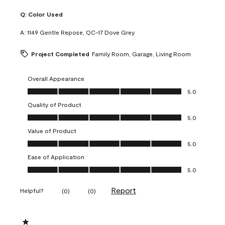
Q:
Color Used
A:
1149 Gentle Repose, QC-17 Dove Grey
Project Completed
Family Room, Garage, Living Room
Overall Appearance
Overall Appearance, 5.0 out of 5
5.0
Quality of Product
Quality of Product, 5.0 out of 5
5.0
Value of Product
Value of Product, 5.0 out of 5
5.0
Ease of Application
Ease of Application, 5.0 out of 5
5.0
Report
Helpful?
(
0
)
(
0
)
1 out of 5 stars.