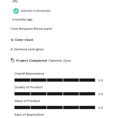
Jilly
VERIFIED PURCHASER
4 months ago
I love Benjamin Moore paint.
Q:
Color Used
A:
Hemlock semi gloss
Project Completed
Cabinets, Door
Overall Appearance
Overall Appearance, 5.0 out of 5
5.0
Quality of Product
Quality of Product, 5.0 out of 5
5.0
Value of Product
Value of Product, 5.0 out of 5
5.0
Ease of Application