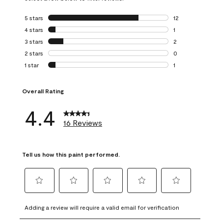
5 stars
stars
12
12 reviews with 5
4 stars
stars
1
1 review with 4 st
3 stars
stars
2
2 reviews with 3 
2 stars
stars
0
0 reviews with 2 
1 star
stars
1
1 review with 1 sta
Overall Rating
4.4
16 Reviews
Tell us how this paint performed.
Select
Select
Select
Select
Select
to
to
to
to
to
Adding a review will require a valid email for verification
rate
rate
rate
rate
rate