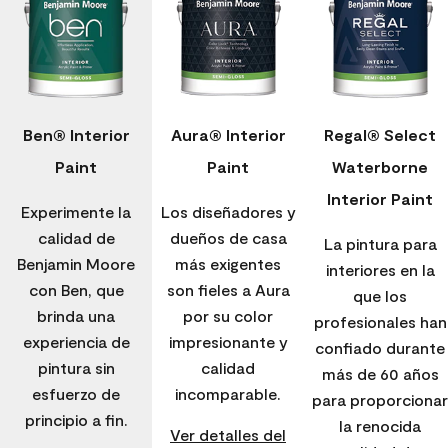
Ben® Interior
Aura® Interior
Regal® Select
Paint
Paint
Waterborne
Interior Paint
Experimente la
Los diseñadores y
calidad de
dueños de casa
La pintura para
Benjamin Moore
más exigentes
interiores en la
con Ben, que
son fieles a Aura
que los
brinda una
por su color
profesionales han
experiencia de
impresionante y
confiado durante
pintura sin
calidad
más de 60 años
esfuerzo de
incomparable.
para proporcionar
principio a fin.
la renocida
Ver detalles del