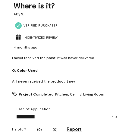
Where is it?
Aby S.
VERIFIED PURCHASER
INCENTIVIZED REVIEW
4 months ago
I never received the paint. It was never delivered.
Q:
Color Used
A:
I never received the product it nev
Project Completed
Kitchen, Ceiling, Living Room
Ease of Application
Ease of Application, 1.0 out of 5
1.0
Report
Helpful?
(
0
)
(
0
)