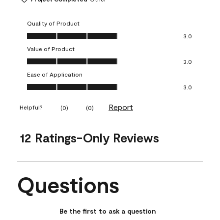
Quality of Product
Quality of Product, 3.0 out of 5
3.0
Value of Product
Value of Product, 3.0 out of 5
3.0
Ease of Application
Ease of Application, 3.0 out of 5
3.0
Report
Helpful?
(
0
)
(
0
)
12 Ratings-Only Reviews
Questions
No questions have been asked about this product.
Be the first to ask a question