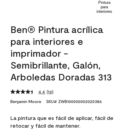
Ben® Pintura acrílica
para interiores e
imprimador -
Semibrillante, Galón,
Arboledas Doradas 313
4.4
(16)
Read
16
Benjamin Moore
SKU# ZWB100000002020386
Reviews.
Same
page
La pintura que es fácil de aplicar, fácil de
link.
retocar y fácil de mantener.