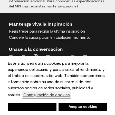
información adicional. Para conocer las especificaciones
del MPI más recientes, visite
www.mpi.net
Mantenga viva la inspiración
Regístrese
para recibir la última inspiración
Cancele la suscripción en cualquier momento
Únase a la conversación
Este sitio web utiliza cookies para mejorar la
This website uses cookies to enhance user experience
experiencia del usuario y para analizar el rendimiento y
and to analyze performance and traffic on our website.
el tráfico en nuestro sitio web. También compartimos
We also share information about your use of our site
información sobre su uso de nuestro sitio con
Benjamin Moore
with our social media, advertising, and analytics
nuestros socios de redes sociales, publicidad y
partners.
análisis.
Configuración de cookies
Cookie Settings
Para profesionales
Negar
Deny
Aceptar cookies
Accept Cookies