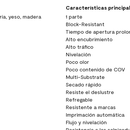
Características principa
ría, yeso, madera
1 parte
Block-Resistant
Tiempo de apertura prolo
Alto encubrimiento
Alto tráfico
Nivelación
Poco olor
Poco contenido de COV
Multi-Substrate
Secado rápido
Resiste el deslustre
Refregable
Resistente a marcas
Imprimación automática
Flujo y nivelación
Resistencia a las salpicad