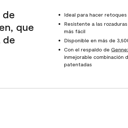
d de
Ideal para hacer retoques
en, que
Resistente a las rozaduras
más fácil
a de
Disponible en más de 3,50
e
Con el respaldo de
Gennex
inmejorable combinación d
patentadas