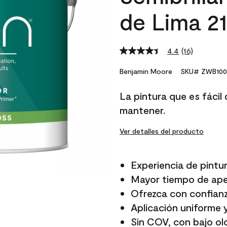
de Lima 2
4.4
(16)
Read
16
Reviews.
Benjamin Moore
SKU# ZWB100
Same
page
La pintura que es fácil d
link.
mantener.
Ver detalles del producto
Experiencia de pintur
Mayor tiempo de aper
Ofrezca con confianz
Aplicación uniforme 
Sin COV, con bajo ol