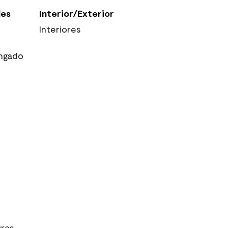
les
Interior/Exterior
Interiores
ngado
uras