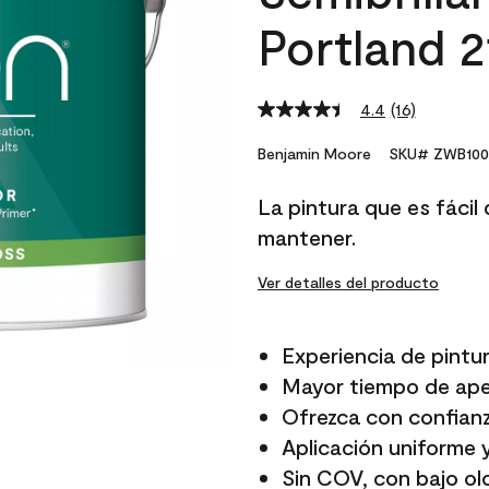
Portland 
4.4
(16)
Read
16
Reviews.
Benjamin Moore
SKU# ZWB100
Same
page
La pintura que es fácil d
link.
mantener.
Ver detalles del producto
Experiencia de pintur
Mayor tiempo de aper
Ofrezca con confianz
Aplicación uniforme 
Sin COV, con bajo ol