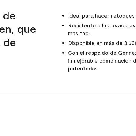
d de
Ideal para hacer retoques
en, que
Resistente a las rozaduras
más fácil
a de
Disponible en más de 3,50
e
Con el respaldo de
Gennex
inmejorable combinación d
patentadas