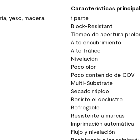
Características principa
ría, yeso, madera
1 parte
Block-Resistant
Tiempo de apertura prolo
Alto encubrimiento
Alto tráfico
Nivelación
Poco olor
Poco contenido de COV
Multi-Substrate
Secado rápido
Resiste el deslustre
Refregable
Resistente a marcas
Imprimación automática
Flujo y nivelación
Resistencia a las salpicad