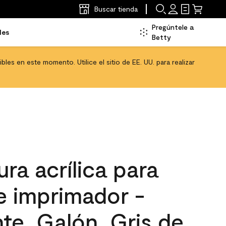
Buscar tienda
Pregúntele a
les
Betty
les en este momento. Utilice el sitio de EE. UU. para realizar
ra acrílica para
 e imprimador -
nte, Galón, Gris de