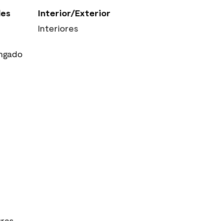
les
Interior/Exterior
Interiores
ngado
uras