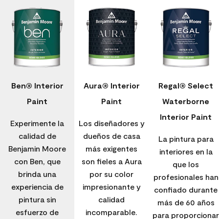
Ben® Interior
Aura® Interior
Regal® Select
Paint
Paint
Waterborne
Interior Paint
Experimente la
Los diseñadores y
calidad de
dueños de casa
La pintura para
Benjamin Moore
más exigentes
interiores en la
con Ben, que
son fieles a Aura
que los
brinda una
por su color
profesionales han
experiencia de
impresionante y
confiado durante
pintura sin
calidad
más de 60 años
esfuerzo de
incomparable.
para proporcionar