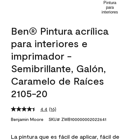
Ben® Pintura acrílica
para interiores e
imprimador -
Semibrillante, Galón,
Caramelo de Raíces
2105-20
4.4
(16)
Read
16
Benjamin Moore
SKU# ZWB100000002022641
Reviews.
Same
page
La pintura que es fácil de aplicar, fácil de
link.