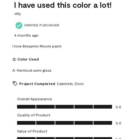
I have used this color a lot!
Jilly
VERIFIED PURCHASER
4 months ago
I love Benjamin Moore paint.
Q:
Color Used
A:
Hemlock semi gloss
Project Completed
Cabinets, Door
Overall Appearance
Overall Appearance, 5.0 out of 5
5.0
Quality of Product
Quality of Product, 5.0 out of 5
5.0
Value of Product
Value of Product, 5.0 out of 5