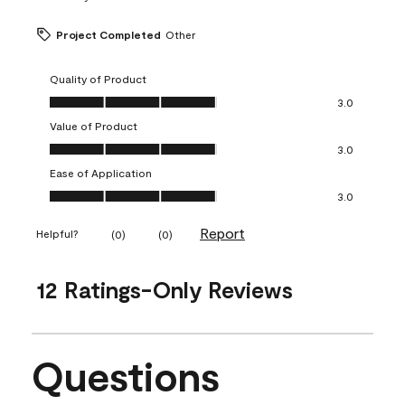
Project Completed
Other
Quality of Product
Quality of Product, 3.0 out of 5
3.0
Value of Product
Value of Product, 3.0 out of 5
3.0
Ease of Application
Ease of Application, 3.0 out of 5
3.0
Report
Helpful?
(
0
)
(
0
)
12 Ratings-Only Reviews
Questions
No questions have been asked about this product.