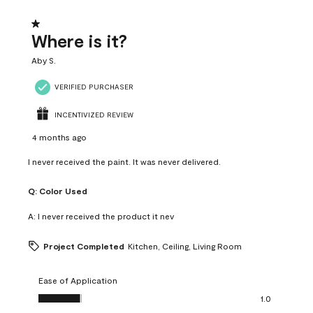
1 out of 5 stars.
Where is it?
Aby S.
VERIFIED PURCHASER
INCENTIVIZED REVIEW
4 months ago
I never received the paint. It was never delivered.
Q:
Color Used
A:
I never received the product it nev
Project Completed
Kitchen, Ceiling, Living Room
Ease of Application
Ease of Application, 1.0 out of 5
1.0