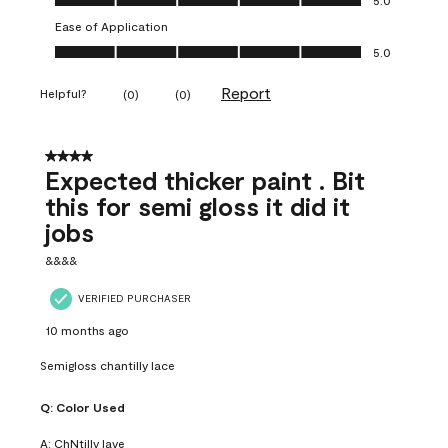
5.0
Ease of Application
Ease of Application, 5.0 out of 5
5.0
Report
Helpful?
(
0
)
(
0
)
4 out of 5 stars.
Expected thicker paint . Bit
this for semi gloss it did it
jobs
&&&&
VERIFIED PURCHASER
10 months ago
Semigloss chantilly lace
Q:
Color Used
A:
ChNtilly lave