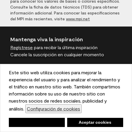
para conocer los valores de bases o colores específicos.
Consulte la ficha de datos técnicos (TDS) para obtener
información adicional. Para conocer las especificaciones
del MPI más recientes, visite
www.mpi.net
Mantenga viva la inspiración
Regístrese
para recibir la última inspiración
Cancele la suscripción en cualquier momento
Únase a la conversación
Este sitio web utiliza cookies para mejorar la
This website uses cookies to enhance user experience
experiencia del usuario y para analizar el rendimiento y
and to analyze performance and traffic on our website.
el tráfico en nuestro sitio web. También compartimos
We also share information about your use of our site
información sobre su uso de nuestro sitio con
with our social media, advertising, and analytics
nuestros socios de redes sociales, publicidad y
Benjamin Moore
partners.
análisis.
Configuración de cookies
Cookie Settings
Negar
Deny
Aceptar cookies
Accept Cookies
Para profesionales