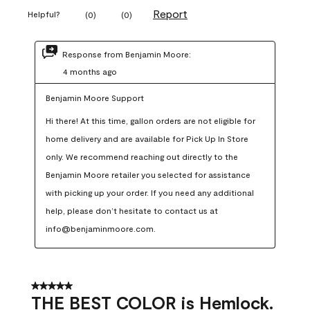
Report
Helpful?
(
0
)
(
0
)
Response from Benjamin Moore:
4 months ago
Benjamin Moore Support
Hi there! At this time, gallon orders are not eligible for 
home delivery and are available for Pick Up In Store 
only. We recommend reaching out directly to the 
Benjamin Moore retailer you selected for assistance 
with picking up your order. If you need any additional 
help, please don’t hesitate to contact us at 
info@benjaminmoore.com.
5 out of 5 stars.
THE BEST COLOR is Hemlock.