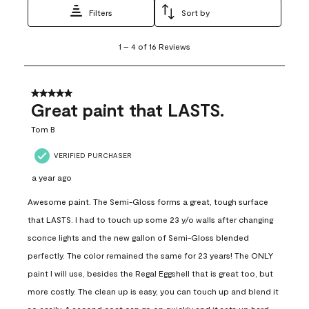
Filters
Sort by
1
1
–
4 of 16
Reviews
to
4
of
16
5 out of 5 stars.
Reviews
Great paint that LASTS.
.
Tom B
VERIFIED PURCHASER
a year ago
Awesome paint. The Semi-Gloss forms a great, tough surface
that LASTS. I had to touch up some 23 y/o walls after changing
sconce lights and the new gallon of Semi-Gloss blended
perfectly. The color remained the same for 23 years! The ONLY
paint I will use, besides the Regal Eggshell that is great too, but
more costly. The clean up is easy, you can touch up and blend it