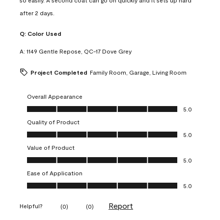
so easily. A second coat can go on quickly and it sets up hard
after 2 days.
Q:
Color Used
A:
1149 Gentle Repose, QC-17 Dove Grey
Project Completed
Family Room, Garage, Living Room
Overall Appearance
Overall Appearance, 5.0 out of 5
5.0
Quality of Product
Quality of Product, 5.0 out of 5
5.0
Value of Product
Value of Product, 5.0 out of 5
5.0
Ease of Application
Ease of Application, 5.0 out of 5
5.0
Report
Helpful?
(
0
)
(
0
)