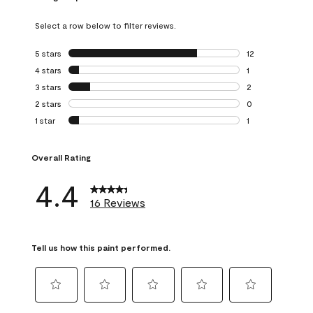
Select a row below to filter reviews.
5 stars
stars
12
12 reviews with 5
4 stars
stars
1
1 review with 4 st
3 stars
stars
2
2 reviews with 3 
2 stars
stars
0
0 reviews with 2 
1 star
stars
1
1 review with 1 sta
Overall Rating
4.4
16 Reviews
Tell us how this paint performed.
Select
Select
Select
Select
Select