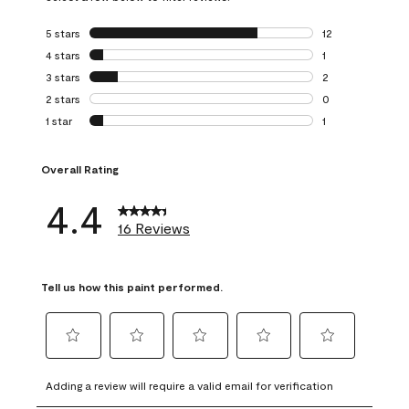
5 stars
stars
12
12 reviews with 5
4 stars
stars
1
1 review with 4 st
3 stars
stars
2
2 reviews with 3 
2 stars
stars
0
0 reviews with 2 
1 star
stars
1
1 review with 1 sta
Overall Rating
4.4
16 Reviews
Tell us how this paint performed.
Select
Select
Select
Select
Select
to
to
to
to
to
Adding a review will require a valid email for verification
rate
rate
rate
rate
rate