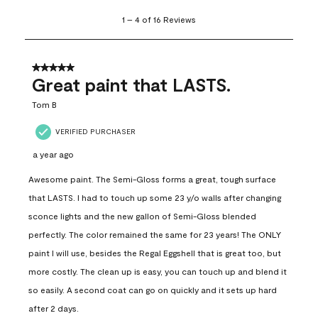
1
1
–
4 of 16
Reviews
to
4
of
16
5 out of 5 stars.
Reviews
Great paint that LASTS.
.
Tom B
VERIFIED PURCHASER
a year ago
Awesome paint. The Semi-Gloss forms a great, tough surface
that LASTS. I had to touch up some 23 y/o walls after changing
sconce lights and the new gallon of Semi-Gloss blended
perfectly. The color remained the same for 23 years! The ONLY
paint I will use, besides the Regal Eggshell that is great too, but
more costly. The clean up is easy, you can touch up and blend it
so easily. A second coat can go on quickly and it sets up hard
after 2 days.