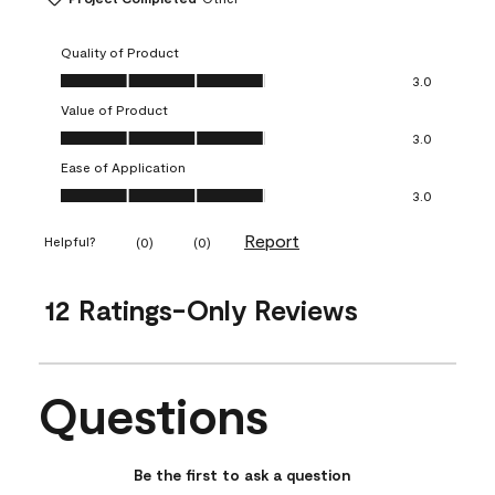
Quality of Product
Quality of Product, 3.0 out of 5
3.0
Value of Product
Value of Product, 3.0 out of 5
3.0
Ease of Application
Ease of Application, 3.0 out of 5
3.0
Report
Helpful?
(
0
)
(
0
)
12 Ratings-Only Reviews
Questions
No questions have been asked about this product.
Be the first to ask a question