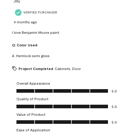
Jilly
VERIFIED PURCHASER
4 months ago
I love Benjamin Moore paint.
Q:
Color Used
A:
Hemlock semi gloss
Project Completed
Cabinets, Door
Overall Appearance
Overall Appearance, 5.0 out of 5
5.0
Quality of Product
Quality of Product, 5.0 out of 5
5.0
Value of Product
Value of Product, 5.0 out of 5
5.0
Ease of Application