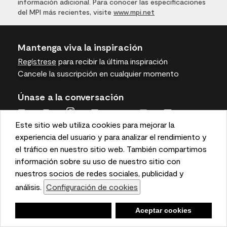
información adicional. Para conocer las especificaciones
del MPI más recientes, visite
www.mpi.net
Mantenga viva la inspiración
Regístrese
para recibir la última inspiración
Cancele la suscripción en cualquier momento
Únase a la conversación
Este sitio web utiliza cookies para mejorar la
This website uses cookies to enhance user experience
experiencia del usuario y para analizar el rendimiento y
and to analyze performance and traffic on our website.
el tráfico en nuestro sitio web. También compartimos
We also share information about your use of our site
información sobre su uso de nuestro sitio con
Benjamin Moore
with our social media, advertising, and analytics
nuestros socios de redes sociales, publicidad y
partners.
análisis.
Configuración de cookies
Cookie Settings
Para profesionales
Negar
Deny
Aceptar cookies
Accept Cookies