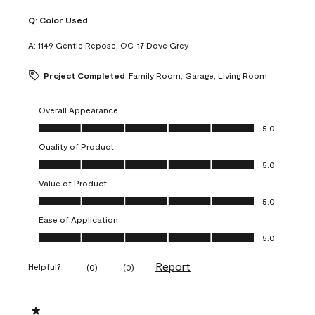
Q:
Color Used
A:
1149 Gentle Repose, QC-17 Dove Grey
Project Completed
Family Room, Garage, Living Room
Overall Appearance
Overall Appearance, 5.0 out of 5
5.0
Quality of Product
Quality of Product, 5.0 out of 5
5.0
Value of Product
Value of Product, 5.0 out of 5
5.0
Ease of Application
Ease of Application, 5.0 out of 5
5.0
Report
Helpful?
(
0
)
(
0
)
1 out of 5 stars.