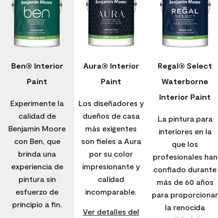
Ben® Interior
Aura® Interior
Regal® Select
Paint
Paint
Waterborne
Interior Paint
Experimente la
Los diseñadores y
calidad de
dueños de casa
La pintura para
Benjamin Moore
más exigentes
interiores en la
con Ben, que
son fieles a Aura
que los
brinda una
por su color
profesionales han
experiencia de
impresionante y
confiado durante
pintura sin
calidad
más de 60 años
esfuerzo de
incomparable.
para proporcionar
principio a fin.
la renocida
Ver detalles del