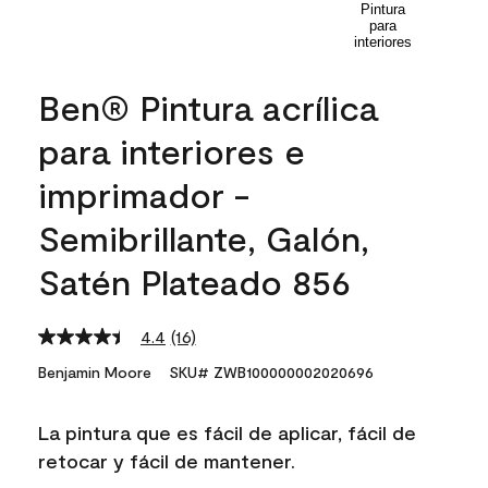
Ben® Pintura acrílica
para interiores e
imprimador -
Semibrillante, Galón,
Satén Plateado 856
4.4
(16)
Read
16
Benjamin Moore
SKU# ZWB100000002020696
Reviews.
Same
page
La pintura que es fácil de aplicar, fácil de
link.
retocar y fácil de mantener.