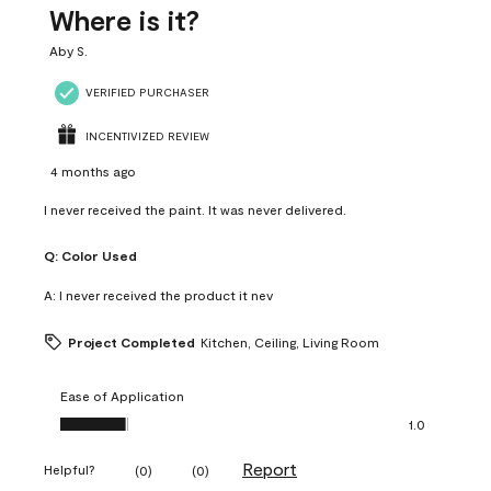
Where is it?
Aby S.
VERIFIED PURCHASER
INCENTIVIZED REVIEW
4 months ago
I never received the paint. It was never delivered.
Q:
Color Used
A:
I never received the product it nev
Project Completed
Kitchen, Ceiling, Living Room
Ease of Application
Ease of Application, 1.0 out of 5
1.0
Report
Helpful?
(
0
)
(
0
)