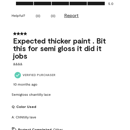
Ease of Application, 5.0 out of 5
5.0
Report
Helpful?
(
0
)
(
0
)
4 out of 5 stars.
Expected thicker paint . Bit
this for semi gloss it did it
jobs
&&&&
VERIFIED PURCHASER
10 months ago
Semigloss chantilly lace
Q:
Color Used
A:
ChNtilly lave
Project Completed
Other