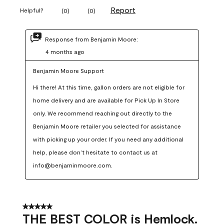
Report
Helpful?
(
0
)
(
0
)
Response from Benjamin Moore:
4 months ago
Benjamin Moore Support
Hi there! At this time, gallon orders are not eligible for 
home delivery and are available for Pick Up In Store 
only. We recommend reaching out directly to the 
Benjamin Moore retailer you selected for assistance 
with picking up your order. If you need any additional 
help, please don’t hesitate to contact us at 
info@benjaminmoore.com.
5 out of 5 stars.
THE BEST COLOR is Hemlock.