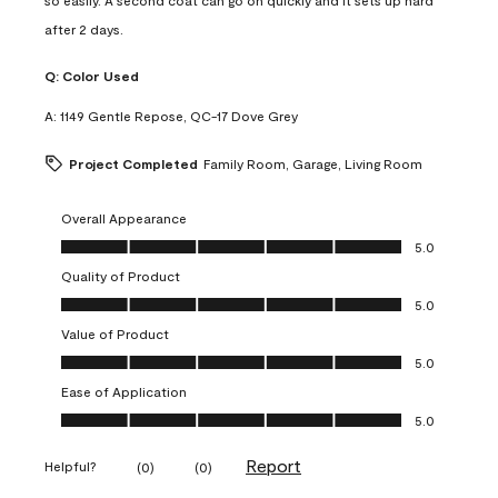
so easily. A second coat can go on quickly and it sets up hard
after 2 days.
Q:
Color Used
A:
1149 Gentle Repose, QC-17 Dove Grey
Project Completed
Family Room, Garage, Living Room
Overall Appearance
Overall Appearance, 5.0 out of 5
5.0
Quality of Product
Quality of Product, 5.0 out of 5
5.0
Value of Product
Value of Product, 5.0 out of 5
5.0
Ease of Application
Ease of Application, 5.0 out of 5
5.0
Report
Helpful?
(
0
)
(
0
)