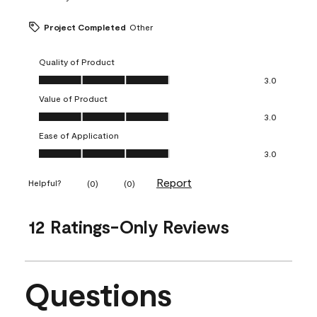
Project Completed
Other
Quality of Product
Quality of Product, 3.0 out of 5
3.0
Value of Product
Value of Product, 3.0 out of 5
3.0
Ease of Application
Ease of Application, 3.0 out of 5
3.0
Report
Helpful?
(
0
)
(
0
)
12 Ratings-Only Reviews
Questions
No questions have been asked about this product.