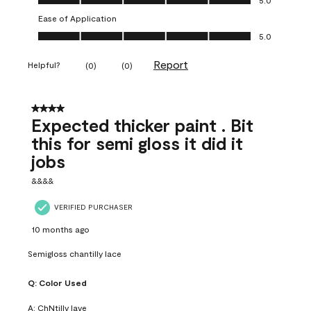
5.0
Ease of Application
Ease of Application, 5.0 out of 5
5.0
Report
Helpful?
(
0
)
(
0
)
4 out of 5 stars.
Expected thicker paint . Bit
this for semi gloss it did it
jobs
&&&&
VERIFIED PURCHASER
10 months ago
Semigloss chantilly lace
Q:
Color Used
A:
ChNtilly lave