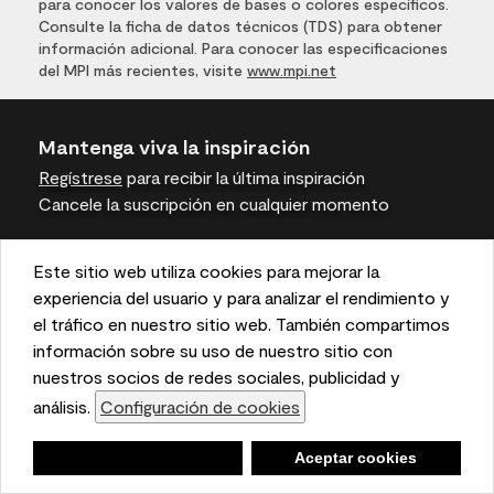
para conocer los valores de bases o colores específicos.
Consulte la ficha de datos técnicos (TDS) para obtener
información adicional. Para conocer las especificaciones
del MPI más recientes, visite
www.mpi.net
Mantenga viva la inspiración
Regístrese
para recibir la última inspiración
Cancele la suscripción en cualquier momento
Únase a la conversación
Este sitio web utiliza cookies para mejorar la
This website uses cookies to enhance user experience
experiencia del usuario y para analizar el rendimiento y
and to analyze performance and traffic on our website.
el tráfico en nuestro sitio web. También compartimos
We also share information about your use of our site
información sobre su uso de nuestro sitio con
with our social media, advertising, and analytics
nuestros socios de redes sociales, publicidad y
Benjamin Moore
partners.
análisis.
Configuración de cookies
Cookie Settings
Negar
Deny
Aceptar cookies
Accept Cookies
Para profesionales