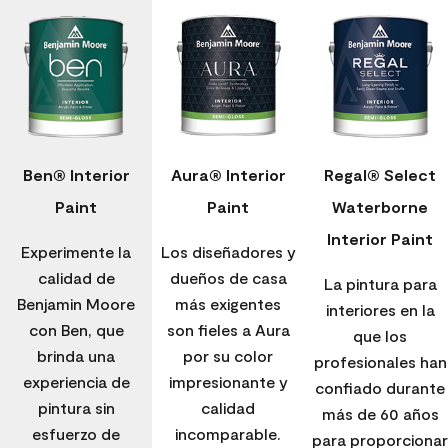
Ben® Interior
Aura® Interior
Regal® Select
Paint
Paint
Waterborne
Interior Paint
Experimente la
Los diseñadores y
calidad de
dueños de casa
La pintura para
Benjamin Moore
más exigentes
interiores en la
con Ben, que
son fieles a Aura
que los
brinda una
por su color
profesionales han
experiencia de
impresionante y
confiado durante
pintura sin
calidad
más de 60 años
esfuerzo de
incomparable.
para proporcionar