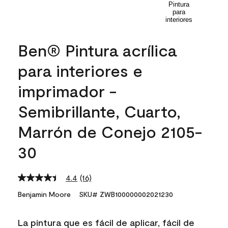
Ben® Pintura acrílica
para interiores e
imprimador -
Semibrillante, Cuarto,
Marrón de Conejo 2105-
30
4.4
(16)
Read
16
Benjamin Moore
SKU# ZWB100000002021230
Reviews.
Same
page
La pintura que es fácil de aplicar, fácil de
link.