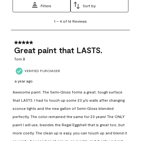
Filters
Sort by
1
1
–
4 of 16
Reviews
to
4
of
16
5 out of 5 stars.
Reviews
Great paint that LASTS.
.
Tom B
VERIFIED PURCHASER
a year ago
Awesome paint. The Semi-Gloss forms a great, tough surface
that LASTS. I had to touch up some 23 y/o walls after changing
sconce lights and the new gallon of Semi-Gloss blended
perfectly. The color remained the same for 23 years! The ONLY
paint I will use, besides the Regal Eggshell that is great too, but
more costly. The clean up is easy, you can touch up and blend it