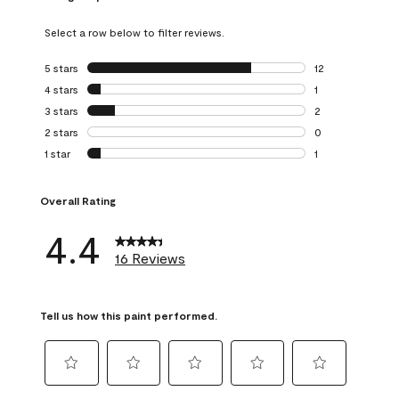
Select a row below to filter reviews.
5 stars
stars
12
12 reviews with 5
4 stars
stars
1
1 review with 4 st
3 stars
stars
2
2 reviews with 3 
2 stars
stars
0
0 reviews with 2 
1 star
stars
1
1 review with 1 sta
Overall Rating
4.4
16 Reviews
Tell us how this paint performed.
Select
Select
Select
Select
Select