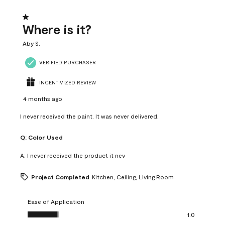
1 out of 5 stars.
Where is it?
Aby S.
VERIFIED PURCHASER
INCENTIVIZED REVIEW
4 months ago
I never received the paint. It was never delivered.
Q:
Color Used
A:
I never received the product it nev
Project Completed
Kitchen, Ceiling, Living Room
Ease of Application
Ease of Application, 1.0 out of 5
1.0