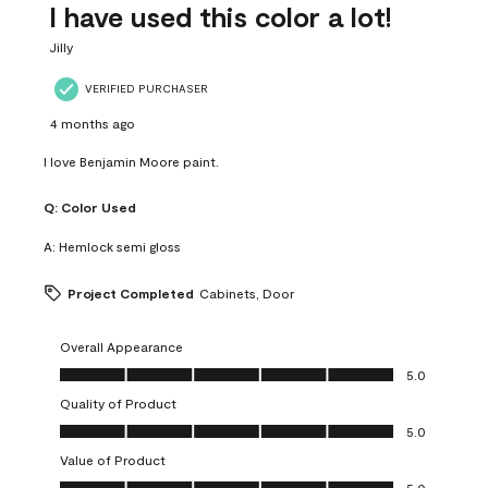
I have used this color a lot!
Jilly
VERIFIED PURCHASER
4 months ago
I love Benjamin Moore paint.
Q:
Color Used
A:
Hemlock semi gloss
Project Completed
Cabinets, Door
Overall Appearance
Overall Appearance, 5.0 out of 5
5.0
Quality of Product
Quality of Product, 5.0 out of 5
5.0
Value of Product
Value of Product, 5.0 out of 5