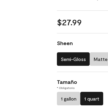
$27.99
Sheen
Semi-Gloss
Matte
Tamaño
* Obligatorio
1 gallon
1 quart