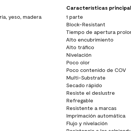
Características principa
ría, yeso, madera
1 parte
Block-Resistant
Tiempo de apertura prolo
Alto encubrimiento
Alto tráfico
Nivelación
Poco olor
Poco contenido de COV
Multi-Substrate
Secado rápido
Resiste el deslustre
Refregable
Resistente a marcas
Imprimación automática
Flujo y nivelación
Resistencia a las salpicad