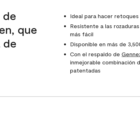
d de
Ideal para hacer retoques
en, que
Resistente a las rozaduras
más fácil
a de
Disponible en más de 3,50
e
Con el respaldo de
Gennex
inmejorable combinación d
patentadas