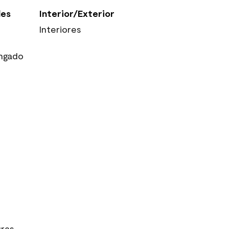
les
Interior/Exterior
Interiores
ngado
uras