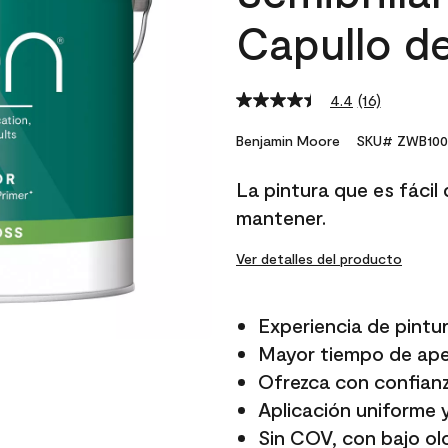
Capullo d
4.4
(16)
Read
16
Reviews.
Benjamin Moore
SKU# ZWB100
Same
page
La pintura que es fácil d
link.
mantener.
Ver detalles del producto
Experiencia de pintur
Mayor tiempo de aper
Ofrezca con confianz
Aplicación uniforme 
Sin COV, con bajo ol