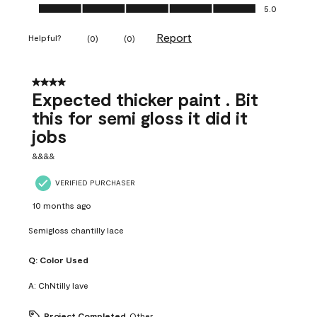
Ease of Application, 5.0 out of 5
5.0
Report
Helpful?
(
0
)
(
0
)
4 out of 5 stars.
Expected thicker paint . Bit
this for semi gloss it did it
jobs
&&&&
VERIFIED PURCHASER
10 months ago
Semigloss chantilly lace
Q:
Color Used
A:
ChNtilly lave
Project Completed
Other