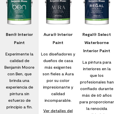
Ben® Interior
Aura® Interior
Regal® Select
Paint
Paint
Waterborne
Interior Paint
Experimente la
Los diseñadores y
calidad de
dueños de casa
La pintura para
Benjamin Moore
más exigentes
interiores en la
con Ben, que
son fieles a Aura
que los
brinda una
por su color
profesionales han
experiencia de
impresionante y
confiado durante
pintura sin
calidad
más de 60 años
esfuerzo de
incomparable.
para proporcionar
principio a fin.
la renocida
Ver detalles del