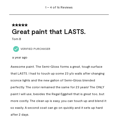
1
1
–
4 of 16
Reviews
to
4
of
16
5 out of 5 stars.
Reviews
Great paint that LASTS.
.
Tom B
VERIFIED PURCHASER
a year ago
Awesome paint. The Semi-Gloss forms a great, tough surface
that LASTS. I had to touch up some 23 y/o walls after changing
sconce lights and the new gallon of Semi-Gloss blended
perfectly. The color remained the same for 23 years! The ONLY
paint I will use, besides the Regal Eggshell that is great too, but
more costly. The clean up is easy, you can touch up and blend it
so easily. A second coat can go on quickly and it sets up hard
after 2 days.