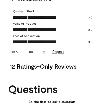
Quality of Product
Quality of Product, 3.0 out of 5
3.0
Value of Product
Value of Product, 3.0 out of 5
3.0
Ease of Application
Ease of Application, 3.0 out of 5
3.0
Report
Helpful?
(
0
)
(
0
)
12 Ratings-Only Reviews
Questions
No questions have been asked about this product.
Be the first to ask a question