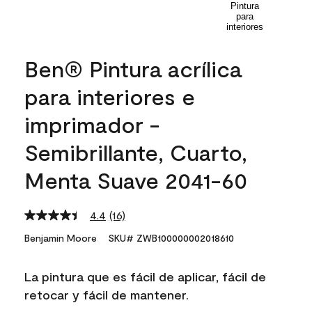
Ben® Pintura acrílica
para interiores e
imprimador -
Semibrillante, Cuarto,
Menta Suave 2041-60
4.4
(16)
Read
16
Benjamin Moore
SKU# ZWB100000002018610
Reviews.
Same
page
La pintura que es fácil de aplicar, fácil de
link.
retocar y fácil de mantener.