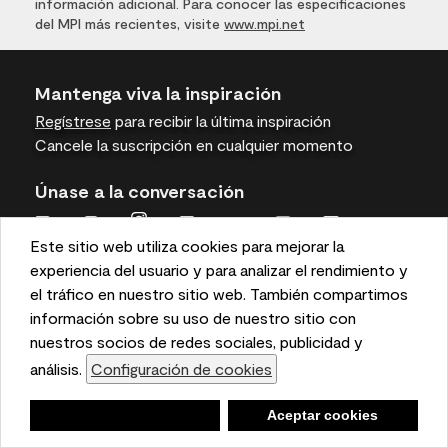
información adicional. Para conocer las especificaciones
del MPI más recientes, visite
www.mpi.net
Mantenga viva la inspiración
Regístrese
para recibir la última inspiración
Cancele la suscripción en cualquier momento
Únase a la conversación
Este sitio web utiliza cookies para mejorar la
This website uses cookies to enhance user experience
experiencia del usuario y para analizar el rendimiento y
and to analyze performance and traffic on our website.
el tráfico en nuestro sitio web. También compartimos
We also share information about your use of our site
información sobre su uso de nuestro sitio con
Benjamin Moore
with our social media, advertising, and analytics
nuestros socios de redes sociales, publicidad y
partners.
análisis.
Configuración de cookies
Cookie Settings
Para profesionales
Negar
Deny
Aceptar cookies
Accept Cookies