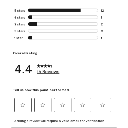
5 stars
stars
12
12 reviews with 5
4 stars
stars
1
1 review with 4 st
3 stars
stars
2
2 reviews with 3 
2 stars
stars
0
0 reviews with 2 
1 star
stars
1
1 review with 1 sta
Overall Rating
4.4
16 Reviews
Tell us how this paint performed.
Select
Select
Select
Select
Select
to
to
to
to
to
Adding a review will require a valid email for verification
rate
rate
rate
rate
rate