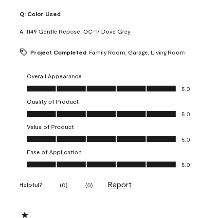
Q:
Color Used
A:
1149 Gentle Repose, QC-17 Dove Grey
Project Completed
Family Room, Garage, Living Room
Overall Appearance
Overall Appearance, 5.0 out of 5
5.0
Quality of Product
Quality of Product, 5.0 out of 5
5.0
Value of Product
Value of Product, 5.0 out of 5
5.0
Ease of Application
Ease of Application, 5.0 out of 5
5.0
Report
Helpful?
(
0
)
(
0
)
1 out of 5 stars.