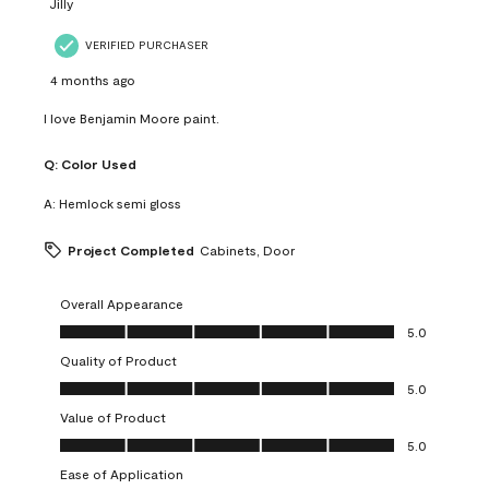
Jilly
VERIFIED PURCHASER
4 months ago
I love Benjamin Moore paint.
Q:
Color Used
A:
Hemlock semi gloss
Project Completed
Cabinets, Door
Overall Appearance
Overall Appearance, 5.0 out of 5
5.0
Quality of Product
Quality of Product, 5.0 out of 5
5.0
Value of Product
Value of Product, 5.0 out of 5
5.0
Ease of Application