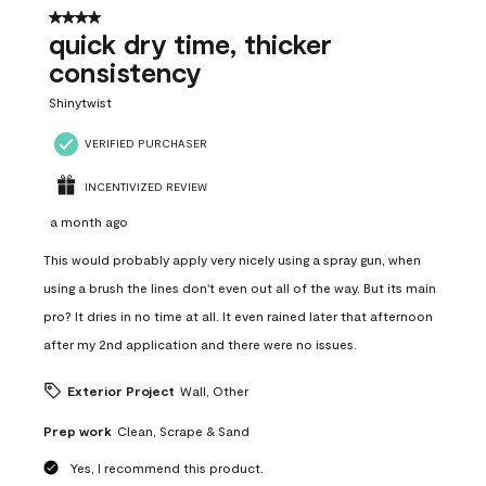
12
4 out of 5 stars.
Reviews
quick dry time, thicker
.
consistency
Shinytwist
VERIFIED PURCHASER
INCENTIVIZED REVIEW
a month ago
This would probably apply very nicely using a spray gun, when
using a brush the lines don't even out all of the way. But its main
pro? It dries in no time at all. It even rained later that afternoon
after my 2nd application and there were no issues.
Exterior Project
Wall, Other
Prep work
Clean, Scrape & Sand
Yes, I recommend this product.