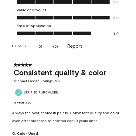
Quality of Product, 5.0 out of 5
5.0
Value of Product
Value of Product, 5.0 out of 5
5.0
Ease of Application
Ease of Application, 4.0 out of 5
4.0
Report
Helpful?
(
0
)
(
0
)
5 out of 5 stars.
Consistent quality & color
Michael Ocean Springs, MS
VERIFIED PURCHASER
a year ago
Always the best choice in paints. Consistent quality and color
even after purchase of another can 10 years later
Q:
Color Used