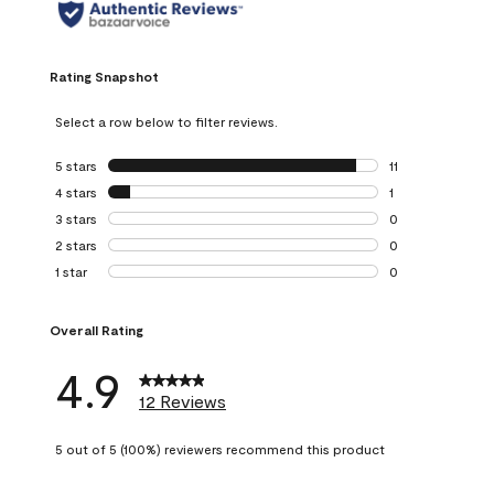
Rating Snapshot
Select a row below to filter reviews.
5 stars
stars
11
11 reviews with 5 
4 stars
stars
1
1 review with 4 st
3 stars
stars
0
0 reviews with 3 
2 stars
stars
0
0 reviews with 2 
1 star
stars
0
0 reviews with 1 s
Overall Rating
4.9
12 Reviews
5 out of 5 (100%) reviewers recommend this product