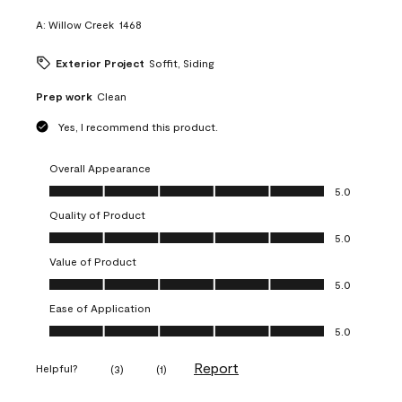
A:
Willow Creek  1468
Exterior Project
Soffit, Siding
Prep work
Clean
Yes, I recommend this product.
Overall Appearance
Overall Appearance, 5.0 out of 5
5.0
Quality of Product
Quality of Product, 5.0 out of 5
5.0
Value of Product
Value of Product, 5.0 out of 5
5.0
Ease of Application
Ease of Application, 5.0 out of 5
5.0
Report
Helpful?
(
3
)
(
1
)