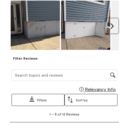
Next
Filter Reviews
Search topics and reviews search region
Relevancy Info
Display
Filters
Sort by
1
1
–
8 of 12
Reviews
to
8
of