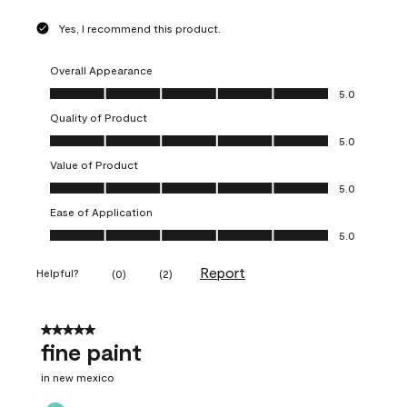
Yes, I recommend this product.
Overall Appearance
Overall Appearance, 5.0 out of 5
5.0
Quality of Product
Quality of Product, 5.0 out of 5
5.0
Value of Product
Value of Product, 5.0 out of 5
5.0
Ease of Application
Ease of Application, 5.0 out of 5
5.0
Report
Helpful?
(
0
)
(
2
)
5 out of 5 stars.
fine paint
in new mexico