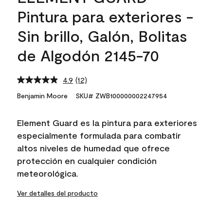
Pintura para exteriores -
Sin brillo, Galón, Bolitas
de Algodón 2145-70
4.9
(12)
Read
12
Benjamin Moore
SKU# ZWB100000002247954
Reviews.
Same
page
Element Guard es la pintura para exteriores
link.
especialmente formulada para combatir
altos niveles de humedad que ofrece
protección en cualquier condición
meteorológica.
Ver detalles del producto