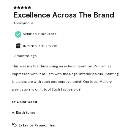
5 out of 5 stars.
Excellence Across The Brand
Anonymous
VERIFIED PURCHASER
INCENTIVIZED REVIEW
2 months ago
This was my first time using an exterior paint by BM. I am as
impressed with it as I am with the Regal interior paints. Painting
is a pleasure with such cooperative paint! Our local Mallory
paint store is on it too! Such fast service!
Q:
Color Used
A:
Earth tones
Exterior Project
Trim