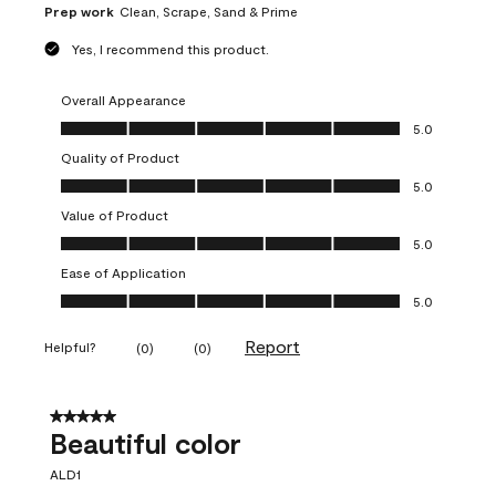
Prep work
Clean, Scrape, Sand & Prime
Yes, I recommend this product.
Overall Appearance
Overall Appearance, 5.0 out of 5
5.0
Quality of Product
Quality of Product, 5.0 out of 5
5.0
Value of Product
Value of Product, 5.0 out of 5
5.0
Ease of Application
Ease of Application, 5.0 out of 5
5.0
Report
Helpful?
(
0
)
(
0
)
5 out of 5 stars.
Beautiful color
ALD1