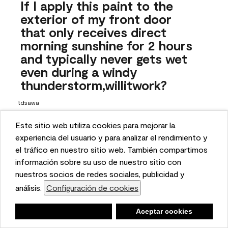
If I apply this paint to the
exterior of my front door
that only receives direct
morning sunshine for 2 hours
and typically never gets wet
even during a windy
thunderstorm,willitwork?
tdsawa
28 days ago
Este sitio web utiliza cookies para mejorar la
This website uses cookies to enhance user experience
experiencia del usuario y para analizar el rendimiento y
1 Answer
and to analyze performance and traffic on our website.
el tráfico en nuestro sitio web. También compartimos
Answer this Question
We also share information about your use of our site
información sobre su uso de nuestro sitio con
with our social media, advertising, and analytics
nuestros socios de redes sociales, publicidad y
A:
 Hello, thanks for reaching out! While we do offer an 
partners.
análisis.
Configuración de cookies
Cookie Settings
exterior formula for this color, it carries a "not 
recommended for exterior use" warning because the color 
Negar
Deny
Aceptar cookies
Accept Cookies
may fade inconsistently or sooner than is typically 