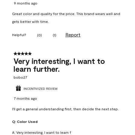
9 months ago
Great color and quality for the price. This brand wears well and
gets better with time.
Report
Helpful?
(
0
)
(
1
)
5 out of 5 stars.
Very interesting, I want to
learn further.
bobo27
INCENTIVIZED REVIEW
7 months ago
I'll get a general understanding first, then decide the next step.
Q:
Color Used
A:
Very interesting, I want to learn f