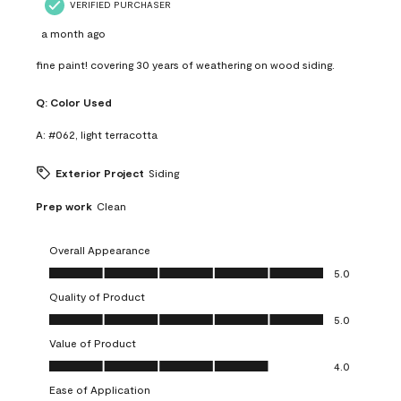
VERIFIED PURCHASER
a month ago
fine paint! covering 30 years of weathering on wood siding.
Q:
Color Used
A:
#062, light terracotta
Exterior Project
Siding
Prep work
Clean
Overall Appearance
Overall Appearance, 5.0 out of 5
5.0
Quality of Product
Quality of Product, 5.0 out of 5
5.0
Value of Product
Value of Product, 4.0 out of 5
4.0
Ease of Application