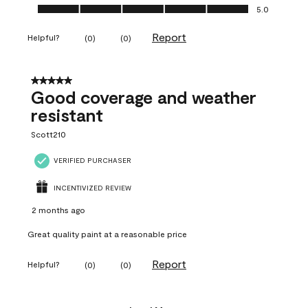
Ease of Application, 5.0 out of 5
5.0
Report
Helpful?
(
0
)
(
0
)
5 out of 5 stars.
Good coverage and weather
resistant
Scott210
VERIFIED PURCHASER
INCENTIVIZED REVIEW
2 months ago
Great quality paint at a reasonable price
Report
Helpful?
(
0
)
(
0
)