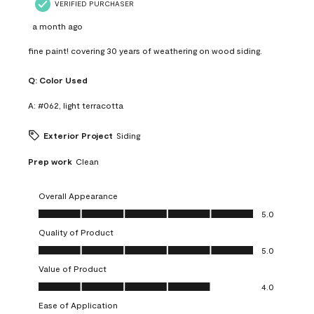
VERIFIED PURCHASER
a month ago
fine paint! covering 30 years of weathering on wood siding.
Q:
Color Used
A:
#062, light terracotta
Exterior Project
Siding
Prep work
Clean
Overall Appearance
Overall Appearance, 5.0 out of 5
5.0
Quality of Product
Quality of Product, 5.0 out of 5
5.0
Value of Product
Value of Product, 4.0 out of 5
4.0
Ease of Application