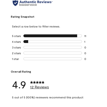
Rating Snapshot
Select a row below to filter reviews.
5 stars
stars
11
11 reviews with 5 
4 stars
stars
1
1 review with 4 st
3 stars
stars
0
0 reviews with 3 
2 stars
stars
0
0 reviews with 2 
1 star
stars
0
0 reviews with 1 s
Overall Rating
4.9
12 Reviews
5 out of 5 (100%) reviewers recommend this product