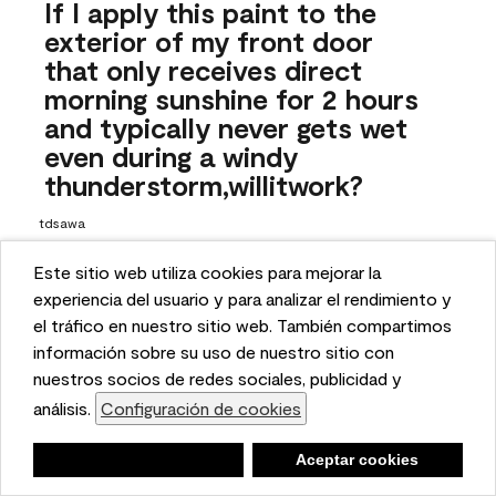
If I apply this paint to the
exterior of my front door
that only receives direct
morning sunshine for 2 hours
and typically never gets wet
even during a windy
thunderstorm,willitwork?
tdsawa
27 days ago
Este sitio web utiliza cookies para mejorar la
This website uses cookies to enhance user experience
experiencia del usuario y para analizar el rendimiento y
1 Answer
and to analyze performance and traffic on our website.
el tráfico en nuestro sitio web. También compartimos
Answer this Question
We also share information about your use of our site
información sobre su uso de nuestro sitio con
with our social media, advertising, and analytics
nuestros socios de redes sociales, publicidad y
A:
 Hello, thanks for reaching out! While we do offer an 
partners.
análisis.
Configuración de cookies
Cookie Settings
exterior formula for this color, it carries a "not 
recommended for exterior use" warning because the color 
Negar
Deny
Aceptar cookies
Accept Cookies
may fade inconsistently or sooner than is typically 