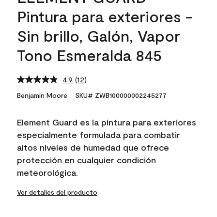
Pintura para exteriores -
Sin brillo, Galón, Vapor
Tono Esmeralda 845
4.9
(12)
Read
12
Benjamin Moore
SKU# ZWB100000002245277
Reviews.
Same
page
Element Guard es la pintura para exteriores
link.
especialmente formulada para combatir
altos niveles de humedad que ofrece
protección en cualquier condición
meteorológica.
Ver detalles del producto