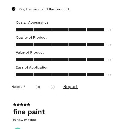
Yes, I recommend this product.
Overall Appearance
Overall Appearance, 5.0 out of 5
5.0
Quality of Product
Quality of Product, 5.0 out of 5
5.0
Value of Product
Value of Product, 5.0 out of 5
5.0
Ease of Application
Ease of Application, 5.0 out of 5
5.0
Report
Helpful?
(
0
)
(
2
)
5 out of 5 stars.
fine paint
in new mexico