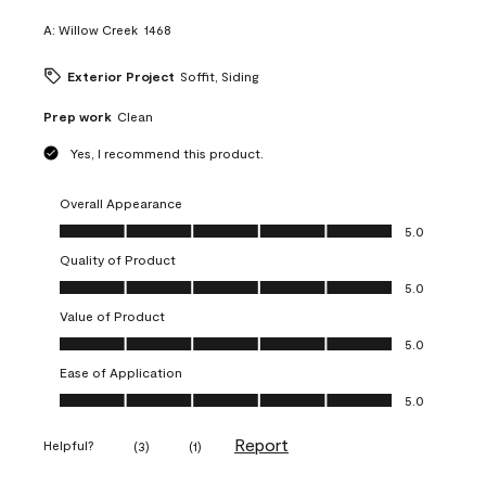
A:
Willow Creek  1468
Exterior Project
Soffit, Siding
Prep work
Clean
Yes, I recommend this product.
Overall Appearance
Overall Appearance, 5.0 out of 5
5.0
Quality of Product
Quality of Product, 5.0 out of 5
5.0
Value of Product
Value of Product, 5.0 out of 5
5.0
Ease of Application
Ease of Application, 5.0 out of 5
5.0
Report
Helpful?
(
3
)
(
1
)