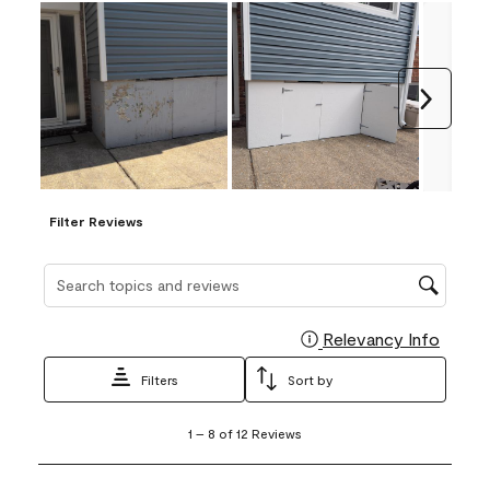
Next
Filter Reviews
Search topics and reviews search region
Relevancy Info
Display
Filters
Sort by
1
1
–
8 of 12
Reviews
to
8
of