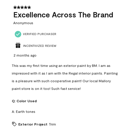
5 out of 5 stars.
Excellence Across The Brand
Anonymous
VERIFIED PURCHASER
INCENTIVIZED REVIEW
2 months ago
This was my first time using an exterior paint by BM. I am as
impressed with it as I am with the Regal interior paints. Painting
is a pleasure with such cooperative paint! Our local Mallory
paint store is on it too! Such fast service!
Q:
Color Used
A:
Earth tones
Exterior Project
Trim