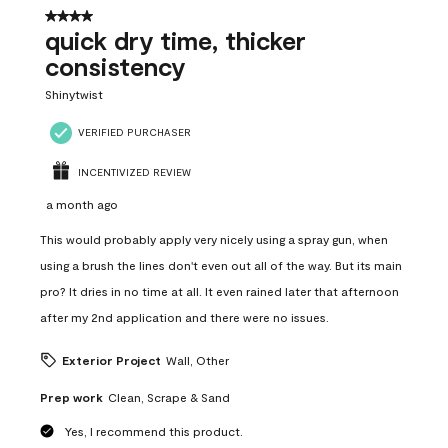
12
4 out of 5 stars.
Reviews
quick dry time, thicker
.
consistency
Shinytwist
VERIFIED PURCHASER
INCENTIVIZED REVIEW
a month ago
This would probably apply very nicely using a spray gun, when
using a brush the lines don't even out all of the way. But its main
pro? It dries in no time at all. It even rained later that afternoon
after my 2nd application and there were no issues.
Exterior Project
Wall, Other
Prep work
Clean, Scrape & Sand
Yes, I recommend this product.