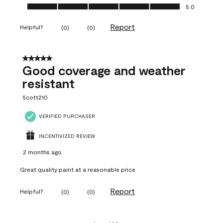
Ease of Application, 5.0 out of 5
5.0
Report
Helpful?
(
0
)
(
0
)
5 out of 5 stars.
Good coverage and weather
resistant
Scott210
VERIFIED PURCHASER
INCENTIVIZED REVIEW
2 months ago
Great quality paint at a reasonable price
Report
Helpful?
(
0
)
(
0
)