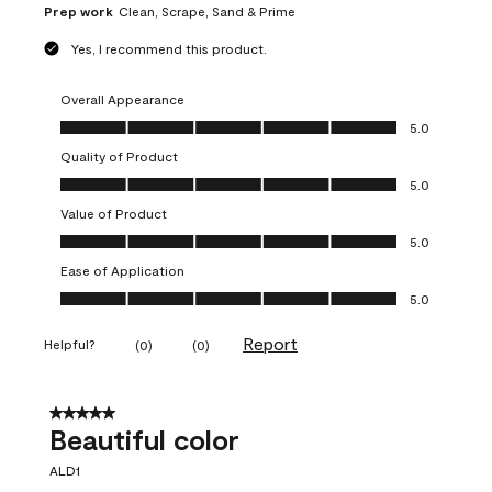
Prep work
Clean, Scrape, Sand & Prime
Yes, I recommend this product.
Overall Appearance
Overall Appearance, 5.0 out of 5
5.0
Quality of Product
Quality of Product, 5.0 out of 5
5.0
Value of Product
Value of Product, 5.0 out of 5
5.0
Ease of Application
Ease of Application, 5.0 out of 5
5.0
Report
Helpful?
(
0
)
(
0
)
5 out of 5 stars.
Beautiful color
ALD1