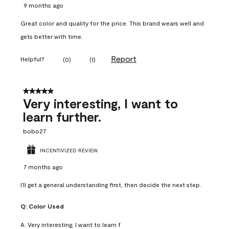
9 months ago
Great color and quality for the price. This brand wears well and
gets better with time.
Report
Helpful?
(
0
)
(
1
)
5 out of 5 stars.
Very interesting, I want to
learn further.
bobo27
INCENTIVIZED REVIEW
7 months ago
I'll get a general understanding first, then decide the next step.
Q:
Color Used
A:
Very interesting, I want to learn f