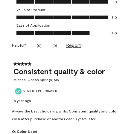
Quality of Product, 5.0 out of 5
5.0
Value of Product
Value of Product, 5.0 out of 5
5.0
Ease of Application
Ease of Application, 4.0 out of 5
4.0
Report
Helpful?
(
0
)
(
0
)
5 out of 5 stars.
Consistent quality & color
Michael Ocean Springs, MS
VERIFIED PURCHASER
a year ago
Always the best choice in paints. Consistent quality and color
even after purchase of another can 10 years later
Q:
Color Used