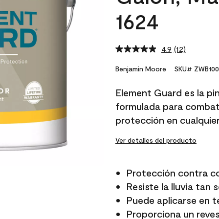
1624
4.9
(12)
Read
12
Reviews.
Benjamin Moore
SKU# ZWB100
Same
page
Element Guard es la pi
link.
formulada para combati
protección en cualquie
Ver detalles del producto
Protección contra c
Resiste la lluvia tan
Puede aplicarse en 
Proporciona un reves