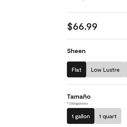
$66.99
Sheen
Flat
Low Lustre
Tamaño
* Obligatorio
1 gallon
1 quart