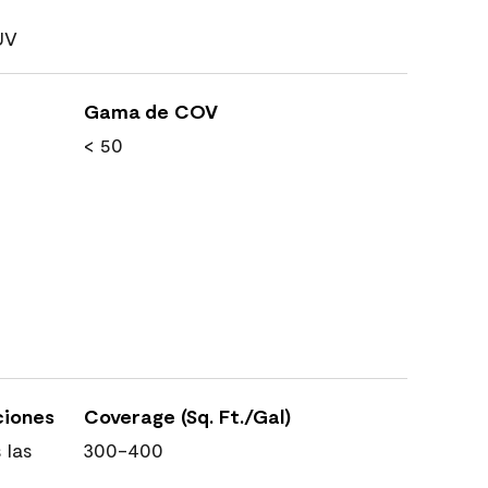
UV
Gama de COV
< 50
ciones
Coverage (Sq. Ft./Gal)
 las
300-400