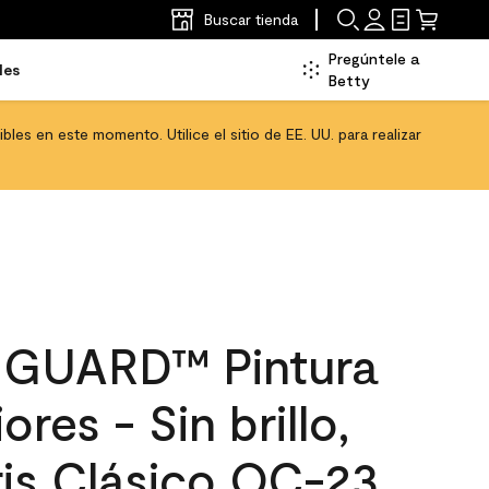
Buscar tienda
Pregúntele a
les
Betty
les en este momento. Utilice el sitio de EE. UU. para realizar
GUARD™ Pintura
ores - Sin brillo,
ris Clásico OC-23