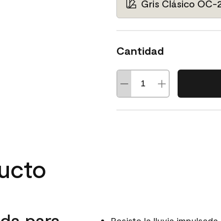
Gris Clásico OC-
Cantidad
ducto
da para
Resiste la lluvia impulsada