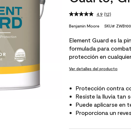
4.9
(12)
Read
12
Reviews.
Benjamin Moore
SKU# ZWB100
Same
page
Element Guard es la pi
link.
formulada para combati
protección en cualquie
Ver detalles del producto
Protección contra c
Resiste la lluvia tan
Puede aplicarse en 
Proporciona un reves