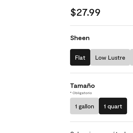
$27.99
Sheen
Flat
Low Lustre
Tamaño
* Obligatorio
1 gallon
1 quart