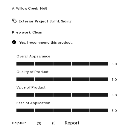
A:
Willow Creek  1468
Exterior Project
Soffit, Siding
Prep work
Clean
Yes, I recommend this product.
Overall Appearance
Overall Appearance, 5.0 out of 5
5.0
Quality of Product
Quality of Product, 5.0 out of 5
5.0
Value of Product
Value of Product, 5.0 out of 5
5.0
Ease of Application
Ease of Application, 5.0 out of 5
5.0
Report
Helpful?
(
3
)
(
1
)