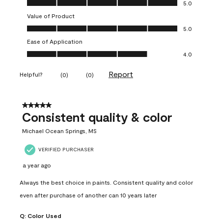
Quality of Product, 5.0 out of 5
5.0
Value of Product
Value of Product, 5.0 out of 5
5.0
Ease of Application
Ease of Application, 4.0 out of 5
4.0
Report
Helpful?
(
0
)
(
0
)
5 out of 5 stars.
Consistent quality & color
Michael Ocean Springs, MS
VERIFIED PURCHASER
a year ago
Always the best choice in paints. Consistent quality and color
even after purchase of another can 10 years later
Q:
Color Used