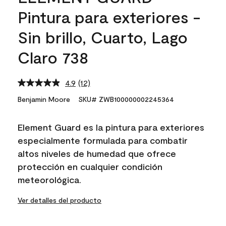
Pintura para exteriores -
Sin brillo, Cuarto, Lago
Claro 738
4.9
(12)
Read
12
Benjamin Moore
SKU# ZWB100000002245364
Reviews.
Same
page
Element Guard es la pintura para exteriores
link.
especialmente formulada para combatir
altos niveles de humedad que ofrece
protección en cualquier condición
meteorológica.
Ver detalles del producto