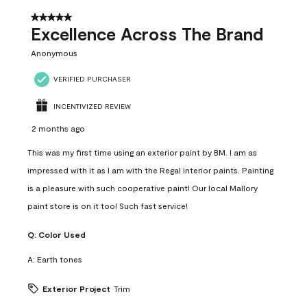
5 out of 5 stars.
Excellence Across The Brand
Anonymous
VERIFIED PURCHASER
INCENTIVIZED REVIEW
2 months ago
This was my first time using an exterior paint by BM. I am as
impressed with it as I am with the Regal interior paints. Painting
is a pleasure with such cooperative paint! Our local Mallory
paint store is on it too! Such fast service!
Q:
Color Used
A:
Earth tones
Exterior Project
Trim