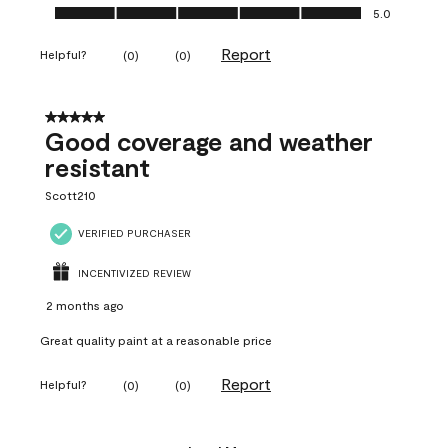
Ease of Application, 5.0 out of 5
5.0
Report
Helpful?
(
0
)
(
0
)
5 out of 5 stars.
Good coverage and weather
resistant
Scott210
VERIFIED PURCHASER
INCENTIVIZED REVIEW
2 months ago
Great quality paint at a reasonable price
Report
Helpful?
(
0
)
(
0
)