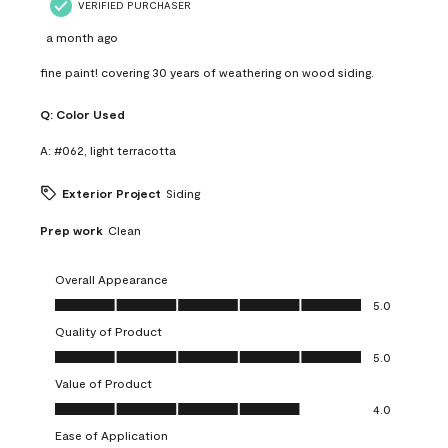
VERIFIED PURCHASER
a month ago
fine paint! covering 30 years of weathering on wood siding.
Q:
Color Used
A:
#062, light terracotta
Exterior Project
Siding
Prep work
Clean
Overall Appearance
Overall Appearance, 5.0 out of 5
5.0
Quality of Product
Quality of Product, 5.0 out of 5
5.0
Value of Product
Value of Product, 4.0 out of 5
4.0
Ease of Application