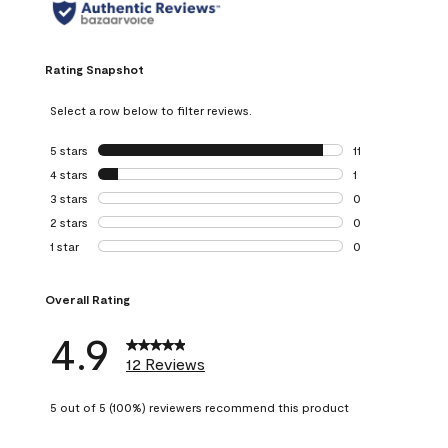
Rating Snapshot
Select a row below to filter reviews.
5 stars
stars
11
11 reviews with 5 
4 stars
stars
1
1 review with 4 st
3 stars
stars
0
0 reviews with 3 
2 stars
stars
0
0 reviews with 2 
1 star
stars
0
0 reviews with 1 s
Overall Rating
4.9
12 Reviews
5 out of 5 (100%) reviewers recommend this product