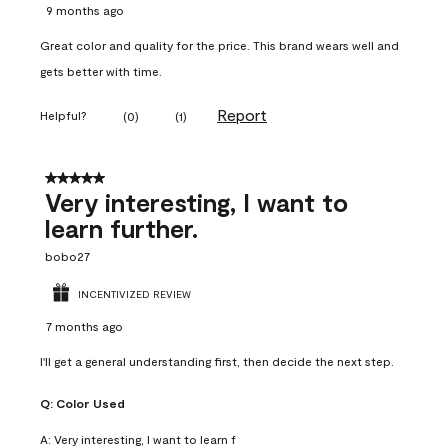
9 months ago
Great color and quality for the price. This brand wears well and
gets better with time.
Report
Helpful?
(
0
)
(
1
)
5 out of 5 stars.
Very interesting, I want to
learn further.
bobo27
INCENTIVIZED REVIEW
7 months ago
I'll get a general understanding first, then decide the next step.
Q:
Color Used
A:
Very interesting, I want to learn f