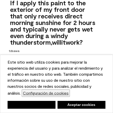
If I apply this paint to the
exterior of my front door
that only receives direct
morning sunshine for 2 hours
and typically never gets wet
even during a windy
thunderstorm,willitwork?
tdsawa
26 days ago
Este sitio web utiliza cookies para mejorar la
This website uses cookies to enhance user experience
experiencia del usuario y para analizar el rendimiento y
1 Answer
and to analyze performance and traffic on our website.
el tráfico en nuestro sitio web. También compartimos
Answer this Question
We also share information about your use of our site
información sobre su uso de nuestro sitio con
with our social media, advertising, and analytics
nuestros socios de redes sociales, publicidad y
A:
 Hello, thanks for reaching out! While we do offer an 
partners.
análisis.
Configuración de cookies
Cookie Settings
exterior formula for this color, it carries a "not 
recommended for exterior use" warning because the color 
Negar
Deny
Aceptar cookies
Accept Cookies
may fade inconsistently or sooner than is typically 