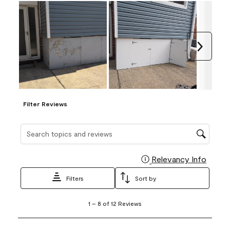
Next
Filter Reviews
Search topics and reviews search region
Relevancy Info
Display
Filters
Sort by
1
1
–
8 of 12
Reviews
to
8
of