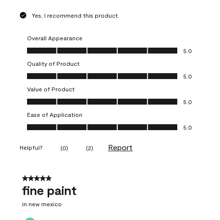
Yes, I recommend this product.
Overall Appearance
Overall Appearance, 5.0 out of 5
5.0
Quality of Product
Quality of Product, 5.0 out of 5
5.0
Value of Product
Value of Product, 5.0 out of 5
5.0
Ease of Application
Ease of Application, 5.0 out of 5
5.0
Report
Helpful?
(
0
)
(
2
)
5 out of 5 stars.
fine paint
in new mexico