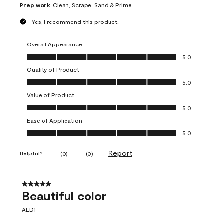
Prep work
Clean, Scrape, Sand & Prime
Yes, I recommend this product.
Overall Appearance
Overall Appearance, 5.0 out of 5
5.0
Quality of Product
Quality of Product, 5.0 out of 5
5.0
Value of Product
Value of Product, 5.0 out of 5
5.0
Ease of Application
Ease of Application, 5.0 out of 5
5.0
Report
Helpful?
(
0
)
(
0
)
5 out of 5 stars.
Beautiful color
ALD1