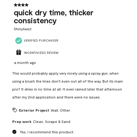
12
4 out of 5 stars.
Reviews
quick dry time, thicker
.
consistency
Shinytwist
VERIFIED PURCHASER
INCENTIVIZED REVIEW
a month ago
This would probably apply very nicely using a spray gun, when
using a brush the lines don't even out all of the way. But its main
pro? It dries in no time at all. It even rained later that afternoon
after my 2nd application and there were no issues.
Exterior Project
Wall, Other
Prep work
Clean, Scrape & Sand
Yes, I recommend this product.