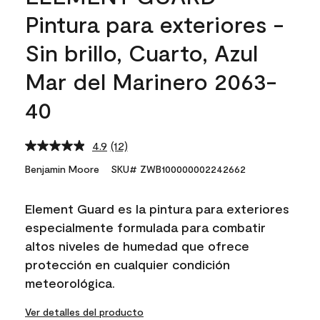
Pintura para exteriores -
Sin brillo, Cuarto, Azul
Mar del Marinero 2063-
40
4.9
(12)
Read
12
Benjamin Moore
SKU# ZWB100000002242662
Reviews.
Same
page
Element Guard es la pintura para exteriores
link.
especialmente formulada para combatir
altos niveles de humedad que ofrece
protección en cualquier condición
meteorológica.
Ver detalles del producto