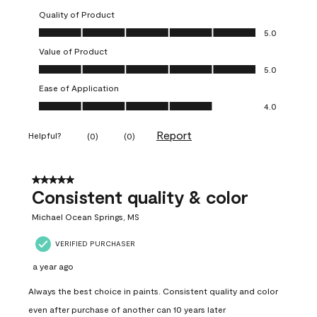
Quality of Product
Quality of Product, 5.0 out of 5
5.0
Value of Product
Value of Product, 5.0 out of 5
5.0
Ease of Application
Ease of Application, 4.0 out of 5
4.0
Report
Helpful?
(
0
)
(
0
)
5 out of 5 stars.
Consistent quality & color
Michael Ocean Springs, MS
VERIFIED PURCHASER
a year ago
Always the best choice in paints. Consistent quality and color
even after purchase of another can 10 years later