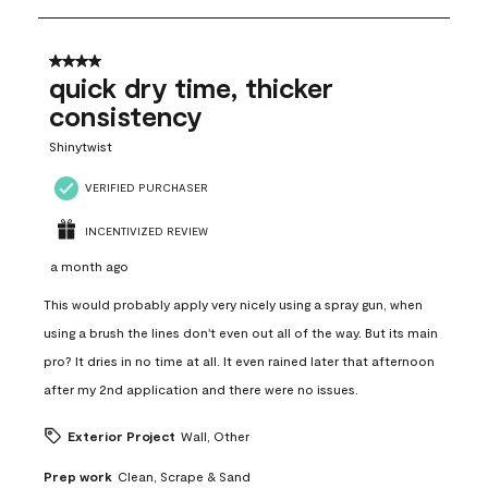
8
of
12
4 out of 5 stars.
Reviews
quick dry time, thicker
.
consistency
Shinytwist
VERIFIED PURCHASER
INCENTIVIZED REVIEW
a month ago
This would probably apply very nicely using a spray gun, when
using a brush the lines don't even out all of the way. But its main
pro? It dries in no time at all. It even rained later that afternoon
after my 2nd application and there were no issues.
Exterior Project
Wall, Other
Prep work
Clean, Scrape & Sand