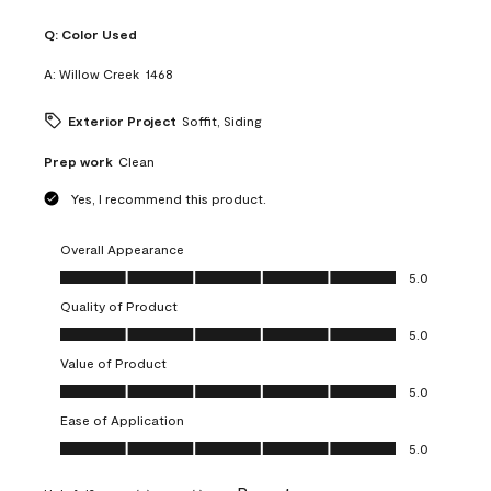
Q:
Color Used
A:
Willow Creek  1468
Exterior Project
Soffit, Siding
Prep work
Clean
Yes, I recommend this product.
Overall Appearance
Overall Appearance, 5.0 out of 5
5.0
Quality of Product
Quality of Product, 5.0 out of 5
5.0
Value of Product
Value of Product, 5.0 out of 5
5.0
Ease of Application
Ease of Application, 5.0 out of 5
5.0