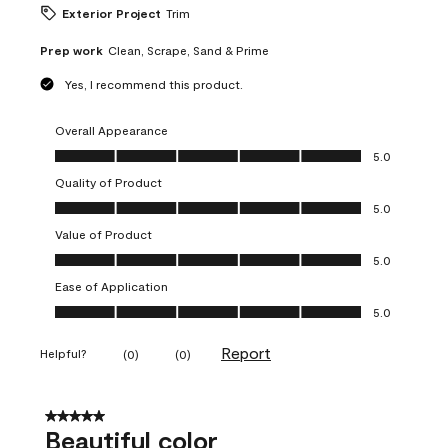
Exterior Project
Trim
Prep work
Clean, Scrape, Sand & Prime
Yes, I recommend this product.
Overall Appearance
Overall Appearance, 5.0 out of 5
5.0
Quality of Product
Quality of Product, 5.0 out of 5
5.0
Value of Product
Value of Product, 5.0 out of 5
5.0
Ease of Application
Ease of Application, 5.0 out of 5
5.0
Report
Helpful?
(
0
)
(
0
)
5 out of 5 stars.
Beautiful color