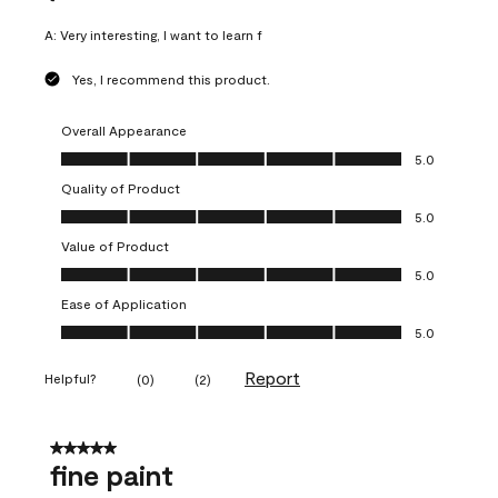
A:
Very interesting, I want to learn f
Yes, I recommend this product.
Overall Appearance
Overall Appearance, 5.0 out of 5
5.0
Quality of Product
Quality of Product, 5.0 out of 5
5.0
Value of Product
Value of Product, 5.0 out of 5
5.0
Ease of Application
Ease of Application, 5.0 out of 5
5.0
Report
Helpful?
(
0
)
(
2
)
5 out of 5 stars.
fine paint