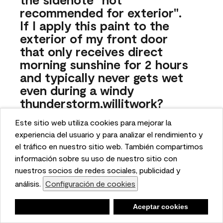
recommended for exterior".
If I apply this paint to the
exterior of my front door
that only receives direct
morning sunshine for 2 hours
and typically never gets wet
even during a windy
thunderstorm,willitwork?
tdsawa
Este sitio web utiliza cookies para mejorar la
This website uses cookies to enhance user experience
experiencia del usuario y para analizar el rendimiento y
26 days ago
and to analyze performance and traffic on our website.
el tráfico en nuestro sitio web. También compartimos
We also share information about your use of our site
información sobre su uso de nuestro sitio con
1 Answer
Answer this Question
with our social media, advertising, and analytics
nuestros socios de redes sociales, publicidad y
partners.
análisis.
Configuración de cookies
Cookie Settings
A:
 Hello, thanks for reaching out! While we do offer an 
Negar
Deny
Aceptar cookies
Accept Cookies
exterior formula for this color, it carries a "not 
recommended for exterior use" warning because the color 