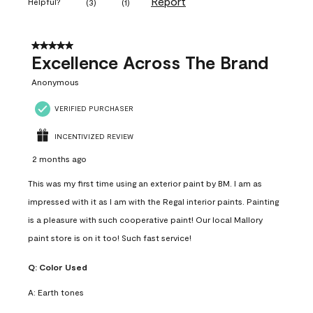
Report
Helpful?
(
3
)
(
1
)
5 out of 5 stars.
Excellence Across The Brand
Anonymous
VERIFIED PURCHASER
INCENTIVIZED REVIEW
2 months ago
This was my first time using an exterior paint by BM. I am as
impressed with it as I am with the Regal interior paints. Painting
is a pleasure with such cooperative paint! Our local Mallory
paint store is on it too! Such fast service!
Q:
Color Used
A:
Earth tones