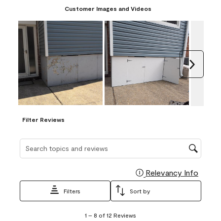
Customer Images and Videos
Next
Filter Reviews
Search topics and reviews search region
Relevancy Info
Display
Filters
Sort by
1
1
–
8 of 12
Reviews
to