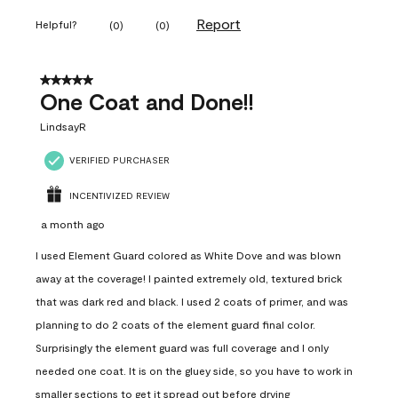
Report
Helpful?
(
0
)
(
0
)
5 out of 5 stars.
One Coat and Done!!
LindsayR
VERIFIED PURCHASER
INCENTIVIZED REVIEW
a month ago
I used Element Guard colored as White Dove and was blown
away at the coverage! I painted extremely old, textured brick
that was dark red and black. I used 2 coats of primer, and was
planning to do 2 coats of the element guard final color.
Surprisingly the element guard was full coverage and I only
needed one coat. It is on the gluey side, so you have to work in
smaller sections to get it spread out before drying