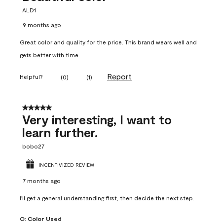
ALD1
9 months ago
Great color and quality for the price. This brand wears well and
gets better with time.
Report
Helpful?
(
0
)
(
1
)
5 out of 5 stars.
Very interesting, I want to
learn further.
bobo27
INCENTIVIZED REVIEW
7 months ago
I'll get a general understanding first, then decide the next step.
Q:
Color Used