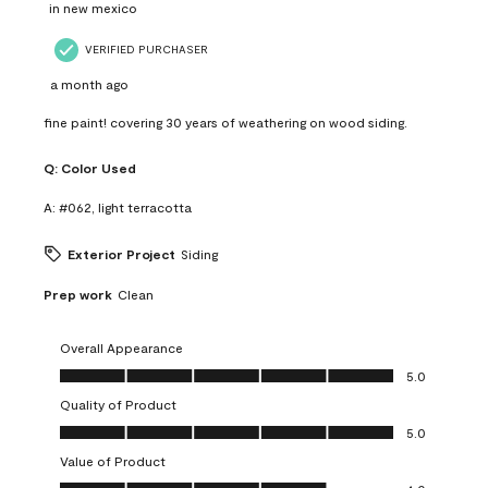
in new mexico
VERIFIED PURCHASER
a month ago
fine paint! covering 30 years of weathering on wood siding.
Q:
Color Used
A:
#062, light terracotta
Exterior Project
Siding
Prep work
Clean
Overall Appearance
Overall Appearance, 5.0 out of 5
5.0
Quality of Product
Quality of Product, 5.0 out of 5
5.0
Value of Product
Value of Product, 4.0 out of 5