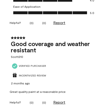
4.0
Ease of Application
Ease of Application, 5.0 out of 5
5.0
Report
Helpful?
(
0
)
(
0
)
5 out of 5 stars.
Good coverage and weather
resistant
Scott210
VERIFIED PURCHASER
INCENTIVIZED REVIEW
2 months ago
Great quality paint at a reasonable price
Report
Helpful?
(
0
)
(
0
)