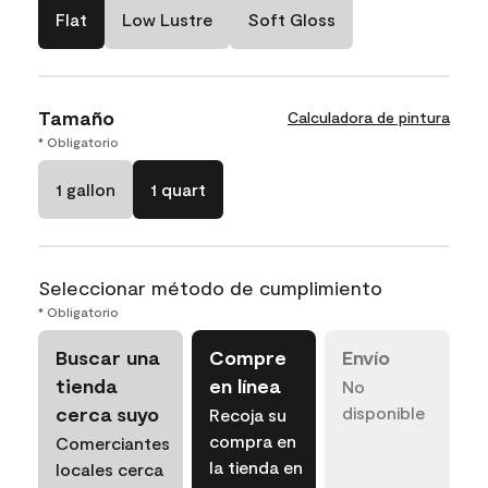
Flat
Low Lustre
Soft Gloss
Tamaño
Calculadora de pintura
* Obligatorio
1 gallon
1 quart
Seleccionar método de cumplimiento
* Obligatorio
Buscar una
Compre
Envío
tienda
en línea
No
cerca suyo
disponible
Recoja su
compra en
Comerciantes
la tienda en
locales cerca