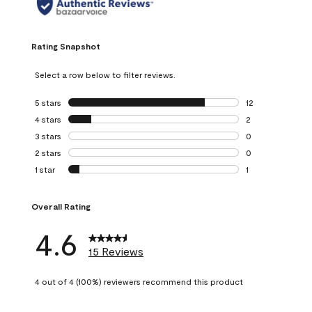
Rating Snapshot
Select a row below to filter reviews.
5 stars
stars
12
12 reviews with 5
4 stars
stars
2
2 reviews with 4 
3 stars
stars
0
0 reviews with 3 
2 stars
stars
0
0 reviews with 2 
1 star
stars
1
1 review with 1 sta
Overall Rating
4.6
15 Reviews
4 out of 4 (100%) reviewers recommend this product