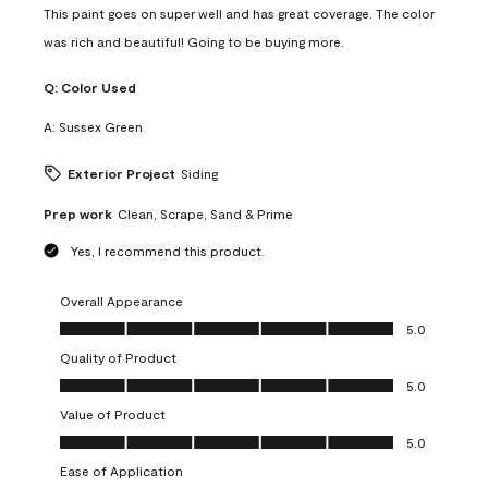
This paint goes on super well and has great coverage. The color
was rich and beautiful! Going to be buying more.
Q:
Color Used
A:
Sussex Green
Exterior Project
Siding
Prep work
Clean, Scrape, Sand & Prime
Yes, I recommend this product.
Overall Appearance
Overall Appearance, 5.0 out of 5
5.0
Quality of Product
Quality of Product, 5.0 out of 5
5.0
Value of Product
Value of Product, 5.0 out of 5
5.0
Ease of Application