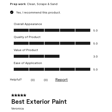
Prep work
Clean, Scrape & Sand
Yes, I recommend this product.
Overall Appearance
Overall Appearance, 5.0 out of 5
5.0
Quality of Product
Quality of Product, 5.0 out of 5
5.0
Value of Product
Value of Product, 3.0 out of 5
3.0
Ease of Application
Ease of Application, 5.0 out of 5
5.0
Report
Helpful?
(
0
)
(
0
)
5 out of 5 stars.
Best Exterior Paint
Veronica