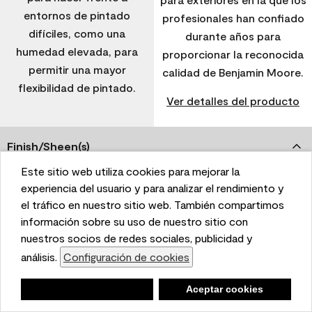
entornos de pintado
profesionales han confiado
difíciles, como una
durante años para
humedad elevada, para
proporcionar la reconocida
permitir una mayor
calidad de Benjamin Moore.
flexibilidad de pintado.
Ver detalles del producto
Finish/Sheen(s)
Este sitio web utiliza cookies para mejorar la
This website uses cookies to enhance user experience
experiencia del usuario y para analizar el rendimiento y
Low Lustre
Low Lustre
Soft Gloss
Flat
and to analyze performance and traffic on our website.
el tráfico en nuestro sitio web. También compartimos
Flat
Soft Gloss
We also share information about your use of our site
información sobre su uso de nuestro sitio con
with our social media, advertising, and analytics
nuestros socios de redes sociales, publicidad y
Recomendado para uso en
partners.
análisis.
Configuración de cookies
Cookie Settings
Negar
Deny
Aceptar cookies
Accept Cookies
Ladrillo, material
Ladrillo, material