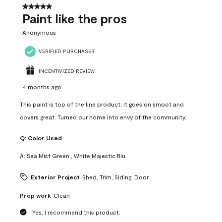
15
5 out of 5 stars.
Reviews
Paint like the pros
.
Anonymous
VERIFIED PURCHASER
INCENTIVIZED REVIEW
4 months ago
This paint is top of the line product. It goes on smoot and
covers great. Turned our home into envy of the community.
Q:
Color Used
A:
Sea Mist Green,, White,Majestic Blu
Exterior Project
Shed, Trim, Siding, Door
Prep work
Clean
Yes, I recommend this product.