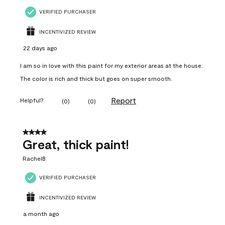
VERIFIED PURCHASER
INCENTIVIZED REVIEW
22 days ago
I am so in love with this paint for my exterior areas at the house.
The color is rich and thick but goes on super smooth.
Report
Helpful?
(
0
)
(
0
)
4 out of 5 stars.
Great, thick paint!
RachelB
VERIFIED PURCHASER
INCENTIVIZED REVIEW
a month ago