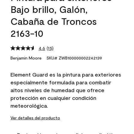
Bajo brillo, Galón,
Cabaña de Troncos
2163-10
4.6
(15)
Read
15
Benjamin Moore
SKU# ZWB100000002242139
Reviews.
Same
page
Element Guard es la pintura para exteriores
link.
especialmente formulada para combatir
altos niveles de humedad que ofrece
protección en cualquier condición
meteorológica.
Ver detalles del producto