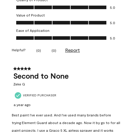
Quality of Product, 5.0 out of 5
5.0
Value of Product
Value of Product, 5.0 out of 5
5.0
Ease of Application
Ease of Application, 5.0 out of 5
5.0
Report
Helpful?
(
0
)
(
0
)
5 out of 5 stars.
Second to None
Zeke G
VERIFIED PURCHASER
a year ago
Best paint I've ever used. And I've used many brands before
trying Element Guard about a decade ago. Now it by go to for all
paint projects. I use a Graco 5 XL airless sprayer and it works