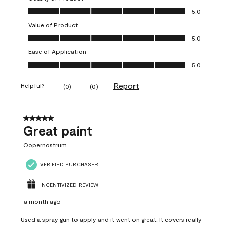
Quality of Product, 5.0 out of 5
5.0
Value of Product
Value of Product, 5.0 out of 5
5.0
Ease of Application
Ease of Application, 5.0 out of 5
5.0
Report
Helpful?
(
0
)
(
0
)
5 out of 5 stars.
Great paint
Oopernostrum
VERIFIED PURCHASER
INCENTIVIZED REVIEW
a month ago
Used a spray gun to apply and it went on great. It covers really