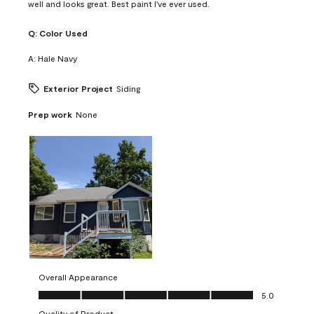
well and looks great. Best paint I've ever used.
Q:
Color Used
A:
Hale Navy
Exterior Project
Siding
Prep work
None
Overall Appearance
Overall Appearance, 5.0 out of 5
5.0
Quality of Product