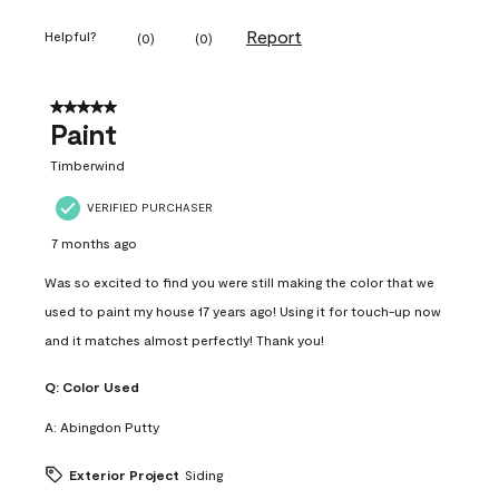
Report
Helpful?
(
0
)
(
0
)
5 out of 5 stars.
Paint
Timberwind
VERIFIED PURCHASER
7 months ago
Was so excited to find you were still making the color that we
used to paint my house 17 years ago! Using it for touch-up now
and it matches almost perfectly! Thank you!
Q:
Color Used
A:
Abingdon Putty
Exterior Project
Siding