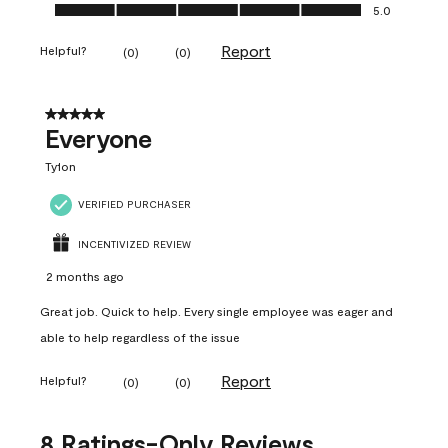
Ease of Application, 5.0 out of 5
5.0
Report
Helpful?
(
0
)
(
0
)
5 out of 5 stars.
Everyone
Ty1on
VERIFIED PURCHASER
INCENTIVIZED REVIEW
2 months ago
Great job. Quick to help. Every single employee was eager and
able to help regardless of the issue
Report
Helpful?
(
0
)
(
0
)
8 Ratings-Only Reviews