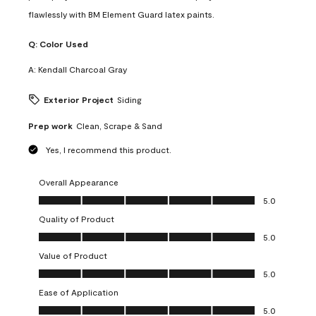
flawlessly with BM Element Guard latex paints.
Q:
Color Used
A:
Kendall Charcoal Gray
Exterior Project
Siding
Prep work
Clean, Scrape & Sand
Yes, I recommend this product.
Overall Appearance
Overall Appearance, 5.0 out of 5
5.0
Quality of Product
Quality of Product, 5.0 out of 5
5.0
Value of Product
Value of Product, 5.0 out of 5
5.0
Ease of Application
Ease of Application, 5.0 out of 5
5.0