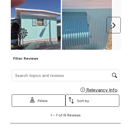
Next
Filter Reviews
Search topics and reviews search region
Relevancy Info
Display
Filters
Sort by
1
1
–
7 of 15
Reviews
to
7
of