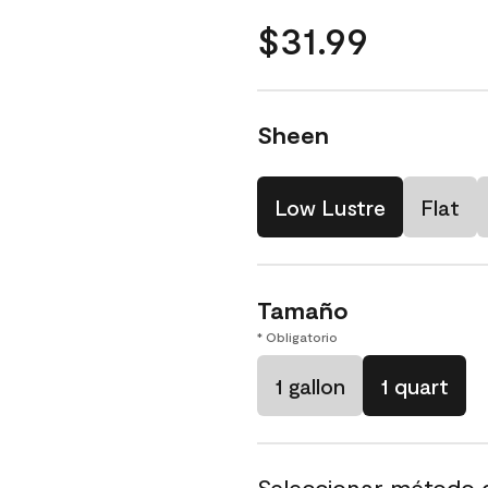
$31.99
Sheen
Low Lustre
Flat
Tamaño
* Obligatorio
1 gallon
1 quart
Seleccionar método 