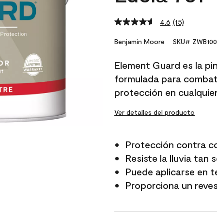
4.6
(15)
Read
15
Reviews.
Benjamin Moore
SKU# ZWB100
Same
page
Element Guard es la pi
link.
formulada para combati
protección en cualquie
Ver detalles del producto
Protección contra c
Resiste la lluvia tan
Puede aplicarse en 
Proporciona un reves