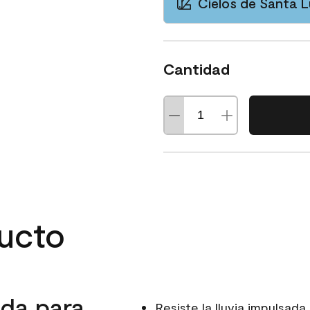
Cielos de Santa L
Cantidad
ducto
da para
Resiste la lluvia impulsada