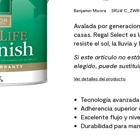
No
rating
value.
Benjamin Moore
SKU# C_ZWB1
Same
page
Avalada por generacion
link.
casas. Regal Select es l
resiste el sol, la lluvia y
Si este artículo no es
elegido, puede sustitui
Ver detalles del producto
Tecnología avanzada 
Adherencia superior e
Excelente flujo y niv
Durabilidad para mant