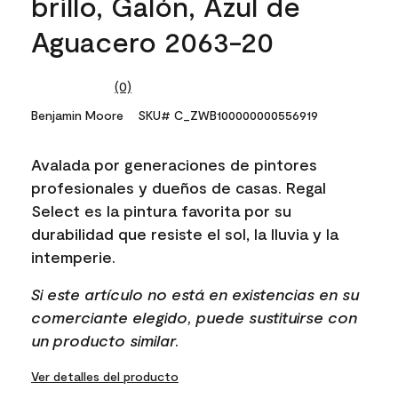
brillo, Galón, Azul de
Aguacero 2063-20
(0)
No
rating
Benjamin Moore
SKU# C_ZWB100000000556919
value.
Same
page
Avalada por generaciones de pintores
link.
profesionales y dueños de casas. Regal
Select es la pintura favorita por su
durabilidad que resiste el sol, la lluvia y la
intemperie.
Si este artículo no está en existencias en su
comerciante elegido, puede sustituirse con
un producto similar.
Ver detalles del producto