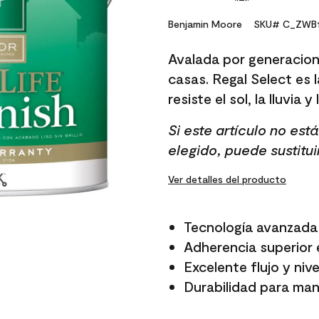
No
rating
value.
Benjamin Moore
SKU# C_ZWB1
Same
page
Avalada por generacion
link.
casas. Regal Select es l
resiste el sol, la lluvia y
Si este artículo no es
elegido, puede sustitui
Ver detalles del producto
Tecnología avanzada 
Adherencia superior e
Excelente flujo y niv
Durabilidad para mant